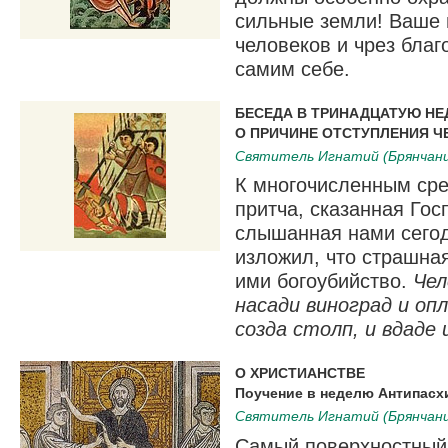
сильные земли! Ваше 
человеков и чрез бла
самим себе.
БЕСЕДА В ТРИНАДЦАТУЮ НЕ
О ПРИЧИНЕ ОТСТУПЛЕНИЯ Ч
Святитель Игнатий (Брянчани
К многочисленным сре
притча, сказанная Го
слышанная нами сегод
изложил, что страшна
ими богоубийство.
Чел
насади виноград и опл
созда столп, и вдаде
О ХРИСТИАНСТВЕ
Поучение в неделю Антипасх
Святитель Игнатий (Брянчани
Самый поверхностный 