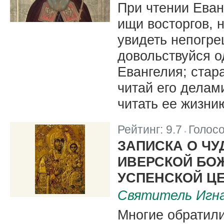
При чтении Еван
ищи восторгов, 
увидеть непогре
довольствуйся 
Евангелия; стар
читай его делами
читать ее жизни
Рейтинг:
9.7
Голос
|
ЗАПИСКА О Ч
ИВЕРСКОЙ БО
УСПЕНСКОЙ Ц
Святитель Игна
Многие обратил