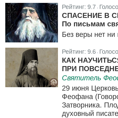
Рейтинг:
9.7
Голос
|
СПАСЕНИЕ В 
По письмам св
Без веры нет ни 
Рейтинг:
9.6
Голос
|
КАК НАУЧИТЬ
ПРИ ПОВСЕДН
Святитель Фео
29 июня Церковь
Феофана (Говор
Затворника. Пл
духовный писате