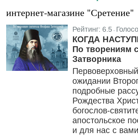
интернет-магазине "Сретение"
Рейтинг:
6.5
Голос
|
КОГДА НАСТУПИ
По творениям 
Затворника
Первоверховный
ожидании Второ
подробные рассу
Рождества Христ
богослов‑святит
апостольское по
и для нас с вами