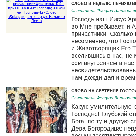
СЛОВО В НЕДЕЛЮ ПЕРВУЮ В
Святитель Феофан Затворни
Господь наш Иисус Хр
во Мне пребывает, и А
причастники! Сколько 
несомненно, что Госп
и Животворящих Его Т
вселившись в нас, не
сем внутрен­нем в нас
несвидетельствованн
нам дожди дая и врем
СЛОВО НА СРЕТЕНИЕ ГОСПО
Святитель Феофан Затворни
Какую умилительную к
Господне! Глубокий с
Бога, по ту и другую 
Дева Богородица; нев
восьмидесятичетырехл