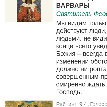
ВАРВАРЫ
Святитель Фео
Мы видим только 
действуют люди, 
людьми, не видим
конце всего уви
Божия – всегда 
изменении обсто
должно ни роптат
совершенным пр
смиренно ждать,
Господь.
Рейтинг:
9.4
Голос
|