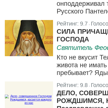
онподдерживал 
Русского Панте
Рейтинг:
9.7
Голос
|
СИЛА ПРИЧАЩ
ГОСПОДА
Святитель Фео
Кто не вкусит Те
живота не имать 
пребывает? Ядый
Рейтинг:
9.8
Голос
|
ДЕЛО, СОВЕР
РОЖДШИМСЯ, 