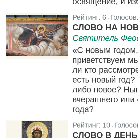
освящение, и из
Рейтинг:
6
Голосов
|
СЛОВО НА НО
Святитель Фео
«С новым годом,
приветствуем мы
ли кто рассмотр
есть новый год? 
либо новое? Нын
вчерашнего или 
года?
Рейтинг:
10
Голосо
|
СЛОВО В ДЕН