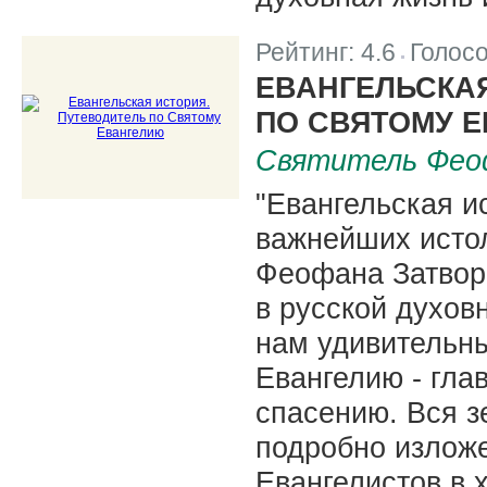
Рейтинг:
4.6
Голос
|
ЕВАНГЕЛЬСКАЯ
ПО СВЯТОМУ 
Святитель Фео
"Евангельская и
важнейших истол
Феофана Затвор
в русской духов
нам удивительн
Евангелию - гла
спасению. Вся з
подробно излож
Евангелистов в 