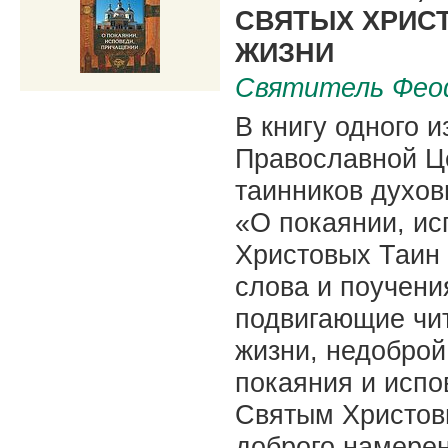
СВЯТЫХ ХРИС
ЖИЗНИ
Святитель Фео
В книгу одного 
Православной Ц
таинников духо
«О покаянии, и
Христовых Таин 
слова и поучени
подвигающие чи
жизни, недоброй
покаяния и испо
Святым Христов
доброго намерен