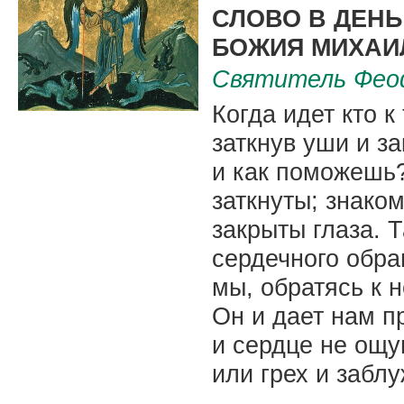
СЛОВО В ДЕНЬ
БОЖИЯ МИХАИ
Святитель Фео
Когда идет кто к
заткнув уши и з
и как поможешь?
заткнуты; знаком
закрыты глаза. Т
сердечного обращ
мы, обратясь к 
Он и дает нам п
и сердце не ощу
или грех и забл