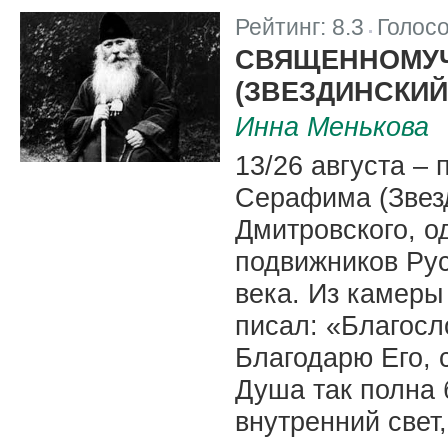
Рейтинг:
8.3
Голос
|
СВЯЩЕННОМУЧ
(ЗВЕЗДИНСКИЙ
Инна Менькова
13/26 августа –
Серафима (Звезд
Дмитровского, о
подвижников Ру
века. Из камер
писал: «Благосл
Благодарю Его, 
Душа так полна 
внутренний свет