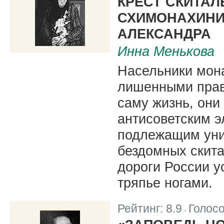
КРЕСТ СКИТАЛ
СХИМОНАХИНИ
АЛЕКСАНДРА
Инна Менькова
Насельники мона
лишенными права
саму жизнь, они
антисоветским 
подлежащим уни
бездомных скита
дороги России у
тряпье ногами.
Рейтинг:
8.9
Голос
|