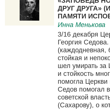
«ЗАПОВЕДЬ Н
ДРУГ ДРУГА» (ИН
ПАМЯТИ ИСПО
Инна Менькова
3/16 декабря Це
Георгия Седова.
(каждодневная, 
стойкая и непок
шел умирать за 
и стойкость мно
помогла Церкви 
Седов помогал 
советской влас
(Сахарову), о ко