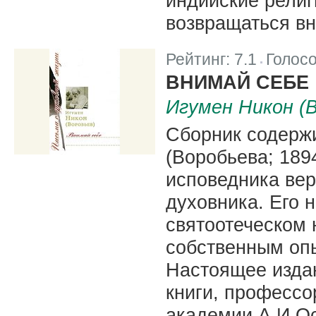
индийские религ
возвращаться вно
Рейтинг:
7.1
Голос
|
ВНИМАЙ СЕБЕ
Игумен Никон (
Сборник содерж
(Воробьева; 189
исповедника вер
духовника. Его 
святоотеческом 
собственным оп
Настоящее изда
книги, професс
академии А.И.О