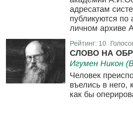
адресатам систе
публикуются по
личном архиве А
Рейтинг:
10
Голосо
|
СЛОВО НА ОБ
Игумен Никон (
Человек преиспо
въелись в него, 
как бы оперирова