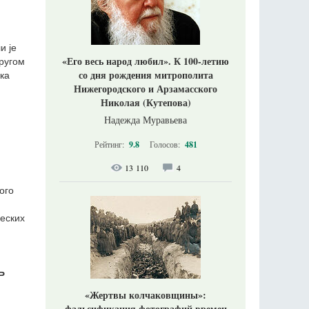
и је
«Его весь народ любил». К 100-летию
ругом
со дня рождения митрополита
ка
Нижегородского и Арзамасского
Николая (Кутепова)
Надежда Муравьева
Рейтинг:
9.8
Голосов:
481
13 110
4
ого
ческих
Ь
«Жертвы колчаковщины»:
фальсификация фотографий времен