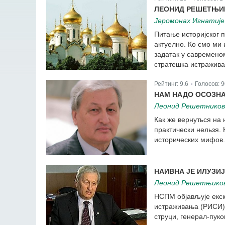
|
ЛЕОНИД РЕШЕТЊИК
Jeромонах Игнатиjе
Питање историјског п
актуелно. Ко смо ми 
задатак у савременом
стратешка истражив
Рейтинг:
9.6
Голосов:
9
|
НАМ НАДО ОСОЗНА
Леонид Решетников
Как же вернуться на
практически нельзя.
исторических мифов.
НАИВНА ЈЕ ИЛУЗИЈ
Леонид Решетњико
НСПМ објављује екск
истраживања (РИСИ)
струци, генерал-пук