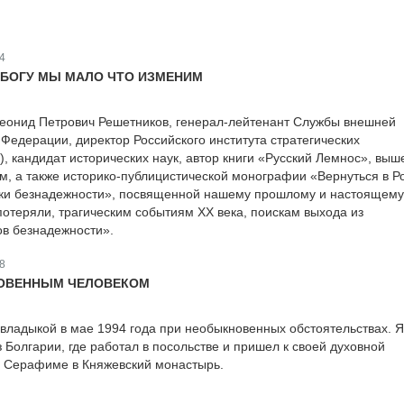
4
 БОГУ МЫ МАЛО ЧТО ИЗМЕНИМ
еонид Петрович Решетников, генерал-лейтенант Службы внешней
 Федерации, директор Российского института стратегических
, кандидат исторических наук, автор книги «Русский Лемнос», вы
м, а также историко-публицистической монографии «Вернуться в Р
ики безнадежности», посвященной нашему прошлому и настоящему
потеряли, трагическим событиям ХХ века, поискам выхода из
в безнадежности».
8
ОВЕННЫМ ЧЕЛОВЕКОМ
владыкой в мае 1994 года при необыкновенных обстоятельствах. Я
 Болгарии, где работал в посольстве и пришел к своей духовной
е Серафиме в Княжевский монастырь.