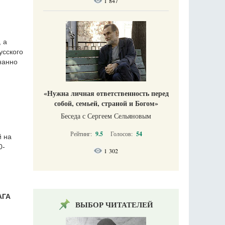
1 847
 а
усского
нанно
«Нужна личная ответственность перед
собой, семьей, страной и Богом»
Беседа с Сергеем Сельяновым
Рейтинг:
9.5
Голосов:
54
й на
0-
1 302
АГА
ВЫБОР ЧИТАТЕЛЕЙ