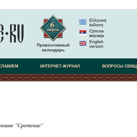
Ελληνική
έκδοση
Српска
верзиjа
English
Православный
version
календарь
СЛАВИЕМ
ИНТЕРНЕТ-ЖУРНАЛ
ВОПРОСЫ СВЯЩ
азине "Сретение"