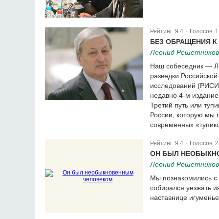
Рейтинг:
9.4
Голосов:
1
|
БЕЗ ОБРАЩЕНИЯ К
Леонид Решетников
Наш собеседник — Л
разведки Российской
исследований (РИСИ)
недавно 4-м издание
Третий путь или туп
России, которую мы 
современных «тупико
Рейтинг:
9.4
Голосов:
2
|
ОН БЫЛ НЕОБЫКН
Леонид Решетников
Мы познакомились с 
собирался уезжать из
наставнице игумень