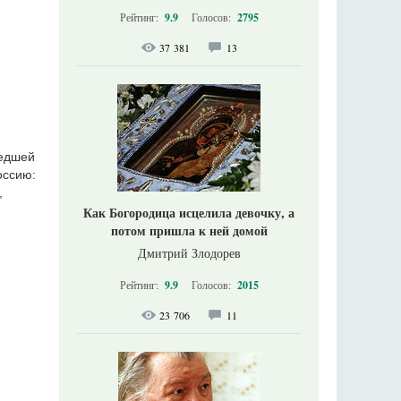
Рейтинг:
9.9
Голосов:
2795
37 381
13
шедшей
оссию:
,
Как Богородица исцелила девочку, а
потом пришла к ней домой
Дмитрий Злодорев
Рейтинг:
9.9
Голосов:
2015
23 706
11