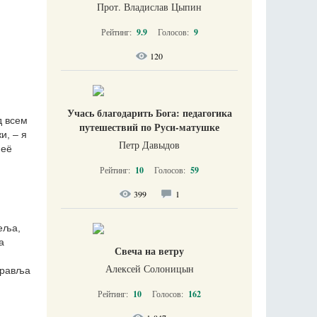
Прот. Владислав Цыпин
Рейтинг:
9.9
Голосов:
9
120
Учась благодарить Бога: педагогика
д всем
путешествий по Руси-матушке
и, – я
Петр Давыдов
 её
Рейтинг:
10
Голосов:
59
399
1
еља,
а
Свеча на ветру
Алексей Солоницын
правља
Рейтинг:
10
Голосов:
162