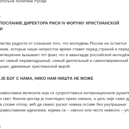
спољне политике Русије.
2
ПОСЛАНИЕ ДИРЕКТОРА РИСИ IV ФОРУМУ ХРИСТИАНСКОЙ
И
вство радости от сознания того, что молодёжь России не остается
емам, которые наше непростое время ставит перед страной и пере
етворение вызывает тот факт, что в авангарде российской молодёж
тоит самый неравнодушный, самый деятельный и самоотверженный
ушки, движимые христианской верой.
ЈЕ БОГ С НАМА, НИКО НАМ НИШТА НЕ МОЖЕ
православна велесила која се супротставља интернационали рушит
ови свет. Њихов центар је очигледно преко океана, а циљ није само д
 сломе отпор, већ да сваког руског човека оставе без унутрашњег
православним идеалима, којима се – свесно или често невесно – у
9