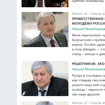
одличан познавалац 
Рейтинг:
10
Голосов:
3
|
ПРИВЕТСТВЕННОЕ 
МОЛОДЁЖИ РОССИ
Леонид Решетников
Меня переполняет чу
безучастной к пробл
миром. Особое удовл
в этом убеждён, – с
отряд – юноши и дев
РЕШЕТНИКОВ: АКО 
Леонид Решетников
Русија је последња 
који стварају свој н
униште нашу моћ и да
ослонца – верности 
све наше друштво.
Рейтинг:
10
Голосов:
9
|