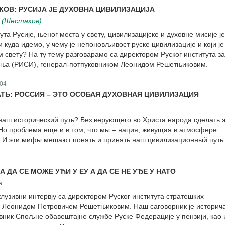
ОВ: РУСИЈА ЈЕ ДУХОВНА ЦИВИЛИЗАЦИЈА
 (Шестаков)
ута Русије, њеног места у свету, цивилизацијске и духовне мисије је
и куда идемо, у чему је непоновљивост руске цивилизације и који ј
 свету? На ту тему разговарамо са директором Руског института за
ања (РИСИ), генерал-потпуковником Леонидом Решетњиковим.
04
ТЬ: РОССИЯ – ЭТО ОСОБАЯ ДУХОВНАЯ ЦИВИЛИЗАЦИЯ
 наш исторический путь? Без верующего во Христа народа сделать 
 Но проблема еще и в том, что мы – нация, живущая в атмосфере
 И эти мифы мешают понять и принять наш цивилизационный путь
А ДА СЕ МОЖЕ УЋИ У ЕУ А ДА СЕ НЕ УЂЕ У НАТО
в
лузивни интервју са директором Руског института стратешких
 Леонидом Петровичем Решетњиковим. Наш саговорник је историч
овник Спољне обавештајне службе Руске Федерације у пензији, као 