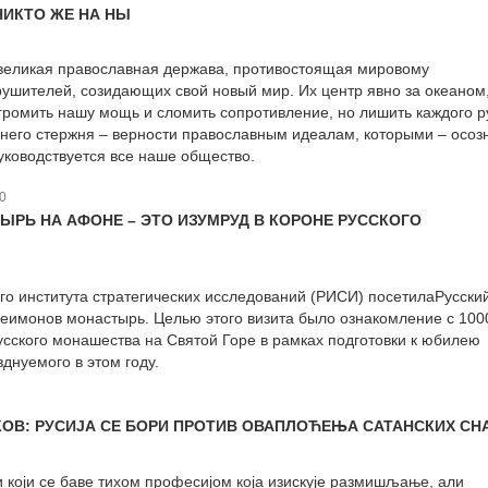
НИКТО ЖЕ НА НЫ
 великая православная держава, противостоящая мировому
ушителей, созидающих свой новый мир. Их центр явно за океаном,
згромить нашу мощь и сломить сопротивление, но лишить каждого р
ннего стержня – верности православным идеалам, которыми – осоз
руководствуется все наше общество.
0
ЫРЬ НА АФОНЕ – ЭТО ИЗУМРУД В КОРОНЕ РУССКОГО
го института стратегических исследований (РИСИ) посетилаРусски
имонов монастырь. Целью этого визита было ознакомление с 100
сского монашества на Святой Горе в рамках подготовки к юбилею
днуемого в этом году.
ОВ: РУСИЈА СЕ БОРИ ПРОТИВ ОВАПЛОЋЕЊА САТАНСКИХ СН
 који се баве тихом професијом која изискује размишљање, али