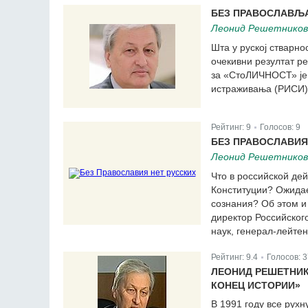
БЕЗ ПРАВОСЛАВЉА
Леонид Решетников
Шта у руској стварн
очекивни резултат р
за «СтоЛИЧНОСТ» је 
истраживања (РИСИ),
Рейтинг:
9
Голосов:
9
|
БЕЗ ПРАВОСЛАВИЯ
Леонид Решетников
Что в российской де
Конституции? Ожида
сознания? Об этом 
директор Российског
наук, генерал-лейтен
Рейтинг:
9.4
Голосов:
3
|
ЛЕОНИД РЕШЕТНИК
КОНЕЦ ИСТОРИИ»
В 1991 году все рух