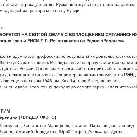
атности потресају народе. Руски институт за стратешка истражива
 од највећих центара мозгова у Русији.
37
БОРЕТСЯ НА СВЯТОЙ ЗЕМЛЕ С ВОПЛОЩЕНИЕМ САТАНИНСКИХ
рвью главы РИСИ Л.П. Решетникова на Радио «Радонеж».
хой и вдумчивой профессии, но результаты их деятельсности сотр
Институт Стратегических Исследований по праву считается одним и
 центров России. Западные коллеги любят говорить об аналогиях с
ми, некоторые из которых- например, печально знаменитая РЭНД
ли еще в далеком 1946-ом. Как бы то ни было, решения,
ши этих кабинетов, точно доходят до самого верха исполнительно
 РИМ
ференция (+ВИДЕО +ФОТО)
(Шевкунов), Константин Малофеев, Наталия Нарочницкая, Леонид
Карпов, Дмитрий Володихин, Юрий Петров, Александр Дугин.