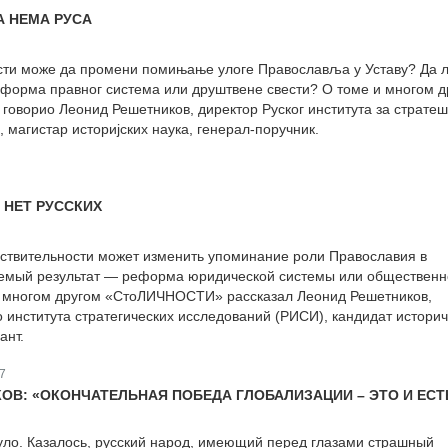
 НЕМА РУСА
ости може да промени помињање улоге Православља у Уставу? Да л
еформа правног система или друштвене свести? О томе и многом д
говорио Леонид Решетников, директор Руског института за стратеш
 магистар историјских наука, генерал-поручник.
 НЕТ РУССКИХ
йствительности может изменить упоминание роли Православия в
емый результат — реформа юридической системы или общественн
и многом другом «СтоЛИЧНОСТИ» рассказал Леонид Решетников,
о института стратегических исследований (РИСИ), кандидат истори
ант.
7
ОВ: «ОКОНЧАТЕЛЬНАЯ ПОБЕДА ГЛОБАЛИЗАЦИИ – ЭТО И ЕСТ
нуло. Казалось, русский народ, имеющий перед глазами страшный