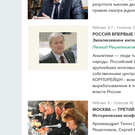
резултати њихове дел
правом сматра једним
Рейтинг:
9.7
Голосов:
2
|
РОССИЯ ВПЕРВЫЕ 
Эксклюзивное инте
Леонид Решетников
Аналитики — люди ти
народы. Российский 
крупнейших мозговых
собственными центра
КОРПОРЕЙШН - возник
вырабатываемые в ти
власти России.
Рейтинг:
6
Голосов:
82
|
МОСКВА — ТРЕТИЙ
Историческая кон
Архимандрит Тихон 
Решетников, Сергей 