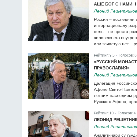
АЩЕ БОГ С НАМИ, 
Леонид Решетников
Россия – последняя
интернационалу разр
цель – не просто ра
человека его внутре
или зачастую нет – 
Рейтинг:
9.5
Голосов:
6
|
«РУССКИЙ МОНАСТ
ПРАВОСЛАВИЯ»
Леонид Решетников
Делегация Российско
Афоне Свято-Пантеле
летним наследием ру
Русского Афона, праз
Рейтинг:
10
Голосов:
4
|
ЛЕОНИД РЕШЕТНИК
Леонид Решетников
Аналитичари су људи