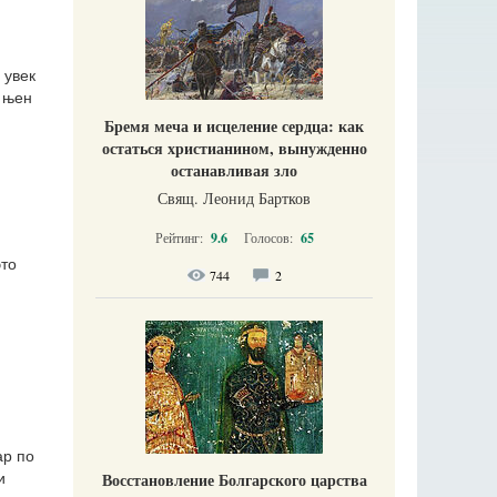
 увек
е њен
Бремя меча и исцеление сердца: как
остаться христианином, вынужденно
останавливая зло
Свящ. Леонид Бартков
Рейтинг:
9.6
Голосов:
65
это
744
2
.
ар по
Восстановление Болгарского царства
и