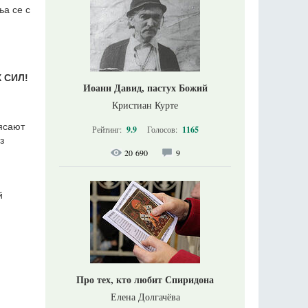
ња се с
 СИЛ!
Иоанн Давид, пастух Божий
Кристиан Курте
ясают
Рейтинг:
9.9
Голосов:
1165
з
20 690
9
й
Про тех, кто любит Спиридона
Елена Долгачёва