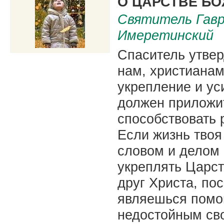
О ЦАРСТВЕ Б
Святитель Гаври
Имеретинский
Спаситель утвер
нам, христианам
укрепление и ус
должен приложит
способствовать 
Если жизнь твоя
словом и делом
укреплять Царст
друг Христа, по
являешься помощ
недостойным св