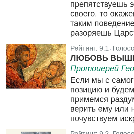
препятствуешь э
своего, то окаж
таким поведение
разоряешь Царст
Рейтинг:
9.1
Голос
|
ЛЮБОВЬ ВЫШЕ
Протоиерей Гео
Если мы с само
позицию и будем
примемся раздум
верить ему или н
почувствуем иск
Рейтинг:
9.2
Голос