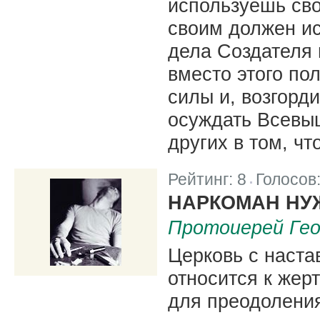
используешь св
своим должен ис
дела Создателя 
вместо этого по
силы и, возгорд
осуждать Всевы
других в том, что
Рейтинг:
8
Голосов
|
НАРКОМАН НУ
Протоиерей Гео
Церковь с наст
относится к жер
для преодоления