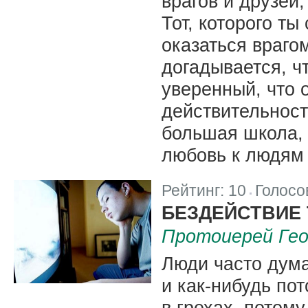
врагов и друзей,
Тот, которого т
оказаться врагом
догадывается, чт
уверенный, что 
действительност
большая школа, 
любовь к людям 
Рейтинг:
10
Голосо
|
БЕЗДЕЙСТВИЕ 
Протоиерей Гео
Люди часто дума
и как-нибудь по
в грехах, потому