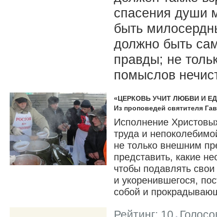
спасения души 
быть милосердн
должно быть са
правды; не толь
помыслов нечист
«ЦЕРКОВЬ УЧИТ ЛЮБВИ И Е
Из проповедей святителя Га
Исполнение Христовых
труда и непоколебимой
не только внешним пр
представить, какие не
чтобы подавлять свои
и укоренившегося, пос
собой и прокрадывающ
Рейтинг:
10
Голосо