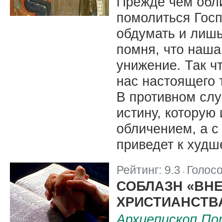
Прежде чем обл
помолиться Госп
обдумать и лишь
помня, что наша
унижение. Так ч
нас настоящего 
В противном слу
истину, которую
обличением, а с
приведет к худш
Рейтинг:
9.3
Голос
|
СОБЛАЗН «ВН
ХРИСТИАНСТВ
Архиепископ По