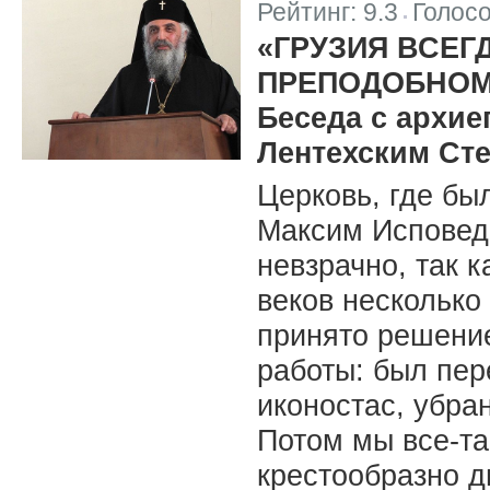
Рейтинг:
9.3
Голос
|
«ГРУЗИЯ ВСЕГ
ПРЕПОДОБНОМ
Беседа с архие
Лентехским Ст
Церковь, где бы
Максим Исповед
невзрачно, так 
веков несколько
принято решение
работы: был пер
иконостас, убра
Потом мы все-т
крестообразно д