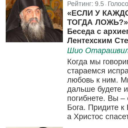
Рейтинг:
9.5
Голос
|
«ЕСЛИ У КАЖД
ТОГДА ЛОЖЬ?»
Беседа с архие
Лентехским Ст
Шио Отарашви
Когда мы говори
стараемся испра
любовь к ним. М
дальше будете и
погибнете. Вы –
Бога. Придите к 
а Христос спасет