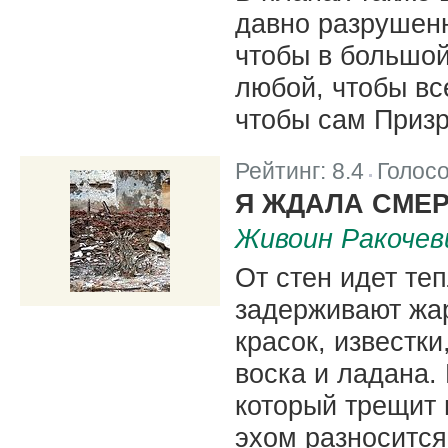
давно разрушенн
чтобы в большой
любой, чтобы вс
чтобы сам Призр
Рейтинг:
8.4
Голос
|
Я ЖДАЛА СМЕР
Живоин Ракочев
От стен идет те
задерживают жар
красок, известк
воска и ладана.
который трещит 
эхом разносится