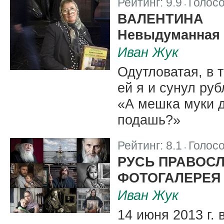
Рейтинг:
9.9
Голос
|
ВАЛЕНТИНА
Невыдуманная 
Иван Жук
Одутловатая, в т
ей я и сунул ру
«А мешка муки д
подашь?»
Рейтинг:
8.1
Голос
|
РУСЬ ПРАВОСЛ
ФОТОГАЛЕРЕЯ
Иван Жук
14 июня 2013 г.