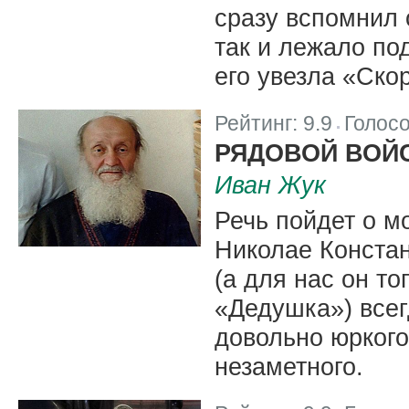
сразу вспомнил
так и лежало под
его увезла «Ско
Рейтинг:
9.9
Голос
|
РЯДОВОЙ ВОЙ
Иван Жук
Речь пойдет о м
Николае Конста
(а для нас он т
«Дедушка») всег
довольно юркого,
незаметного.