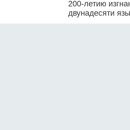
200-летию изгна
двунадесяти язык