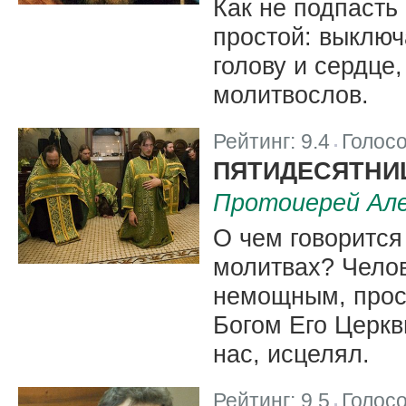
Как не подпасть
простой: выклю
голову и сердце
молитвослов.
Рейтинг:
9.4
Голос
|
ПЯТИДЕСЯТНИЦ
Протоиерей Але
О чем говорится
молитвах? Челов
немощным, прос
Богом Его Церкв
нас, исцелял.
Рейтинг:
9.5
Голос