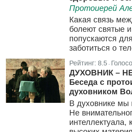
Протоиерей Але
Какая связь меж
болеют святые и
попускаются для
заботиться о те
Рейтинг:
8.5
Голос
|
ДУХОВНИК – Н
Беседа с прот
духовником Во
В духовнике мы
Не внимательног
интеллектуала, 
высоких материя