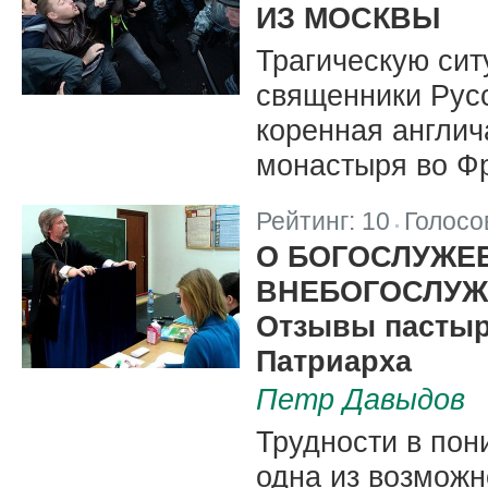
ИЗ МОСКВЫ
Трагическую си
священники Рус
коренная англич
монастыря во Ф
Рейтинг:
10
Голосо
|
О БОГОСЛУЖЕ
ВНЕБОГОСЛУЖ
Отзывы пастыр
Патриарха
Петр Давыдов
Трудности в по
одна из возможн