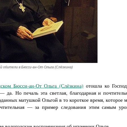
Великомученик Георгий Победоносец. Н
святого
Роман Котов
Как найти своё место в жизни
Кирилл Мурышев
й обители в Бюсси-ан-От Ольга (Слёзкина)
ском Бюсси-ан-От Ольга (Слёзкина)
отошла ко Господ
— да. Но печаль эта светлая, благодарная и почтитель
оданных матушкой Ольгой в то короткое время, которое 
Почтительная — за пример следования этим самым уро
е вологодские воспоминания об игумении Ольге.