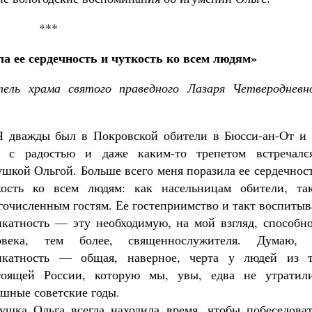
***
а ее сердечность и чуткость ко всем людям»
тель храма святого праведного Лазаря Четверодневно
 дважды был в Покровской обители в Бюсси-ан-От и 
а с радостью и даже каким-то трепетом встречалс
ушкой Ольгой. Больше всего меня поразила ее сердечнос
кость ко всем людям: как насельницам обители, та
гочисленным гостям. Ее гостеприимство и такт воспиты
икатность — эту необходимую, на мой взгляд, способно
овека, тем более, священнослужителя. Думаю, 
икатность — общая, наверное, черта у людей из т
тоящей России, которую мы, увы, едва не утратил
ашные советские годы.
ушка Ольга всегда находила время, чтобы побеседоват