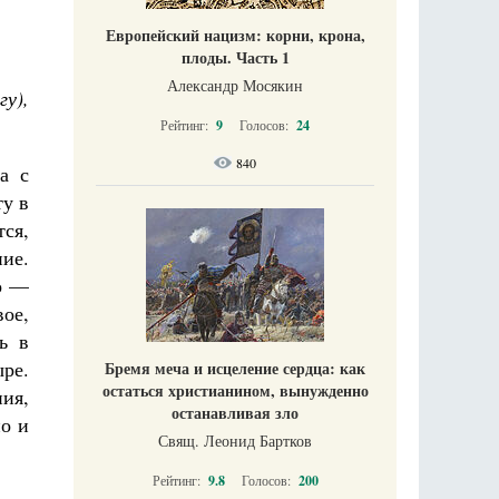
Европейский нацизм: корни, крона,
плоды. Часть 1
Александр Мосякин
у),
Рейтинг:
9
Голосов:
24
840
а с
ту в
ся,
ие.
во —
ое,
ь в
ыре.
Бремя меча и исцеление сердца: как
остаться христианином, вынужденно
ния,
останавливая зло
но и
Свящ. Леонид Бартков
Рейтинг:
9.8
Голосов:
200