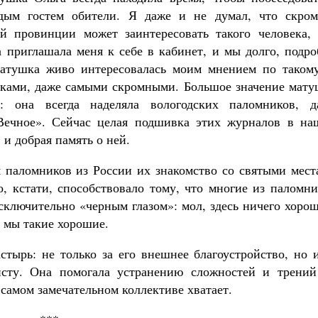
дым гостем обители. Я даже и не думал, что скром
й провинции может заинтересовать такого человека, 
 приглашала меня к себе в кабинет, и мы долго, подро
Матушка живо интересовалась моим мнением по такому
рками, даже самыми скромными. Большое значение мату
: она всегда наделяла вологодских паломников, д
«Вечное». Сейчас целая подшивка этих журналов в на
и добрая память о ней.
 паломников из России их знакомство со святыми мест
 кстати, способствовало тому, что многие из паломни
исключительно «черным глазом»: мол, здесь ничего хоро
и мы такие хорошие.
стырь: не только за его внешнее благоустройство, но 
исту. Она помогала устранению сложностей и трений
самом замечательном коллективе хватает.