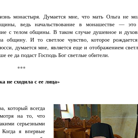
изнь монастыря. Думается мне, что мать Ольга не мо
бщины, ведь начальствование в монашестве — это
ние с телом общины. В таком случае душевное и духов
на общину. И то светлое чувство, которое рождается
юсси, думается мне, является еще и отображением свет
е ее да подаст Господь Бог светлые обители.
***
а не сходила с ее лица»
а, который всегда
мотря на то, что
такими серьезными
 Когда я впервые