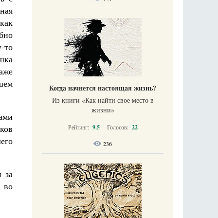
ная
как
бно
-то
шка
аже
шем
Когда начнется настоящая жизнь?
Из книги «Как найти свое место в
жизни​»
ами
ков
Рейтинг:
9.5
Голосов:
22
шего
236
и за
 во