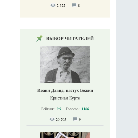
2 322
8
ВЫБОР ЧИТАТЕЛЕЙ
Иоанн Давид, пастух Божий
Кристиан Курте
Рейтинг:
9.9
Голосов:
1166
20 705
9