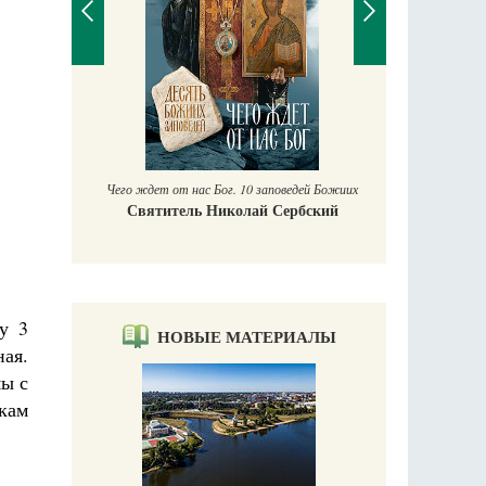
П
Е
аучись у
Чего ждет от нас Бог. 10 заповедей Божиих
Святитель Николай Сербский
у 3
НОВЫЕ МАТЕРИАЛЫ
ная.
мы с
кам