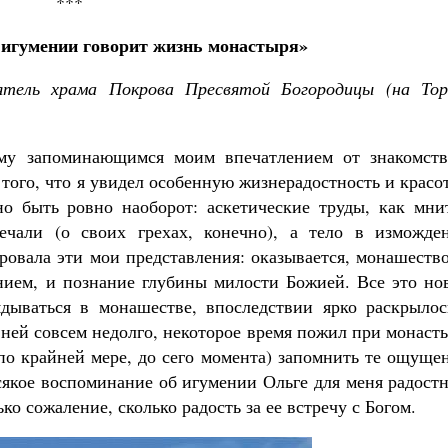
***
 игумении говорит жизнь монастыря»
ятель храма Покрова Пресвятой Богородицы (на Торг
у запоминающимся моим впечатлением от знакомств
того, что я увидел особенную жизнерадостность и красо
о быть ровно наоборот: аскетические труды, как мнит
ечали (о своих грехах, конечно), а тело в изможден
ировала эти мои представления: оказывается, монашест
ием, и познание глубины милости Божией. Все это нов
ядываться в монашестве, впоследствии ярко раскрылос
ней совсем недолго, некоторое время пожил при монаст
по крайней мере, до сего момента) запомнить те ощуще
сякое воспоминание об игумении Ольге для меня радост
ко сожаление, сколько радость за ее встречу с Богом.