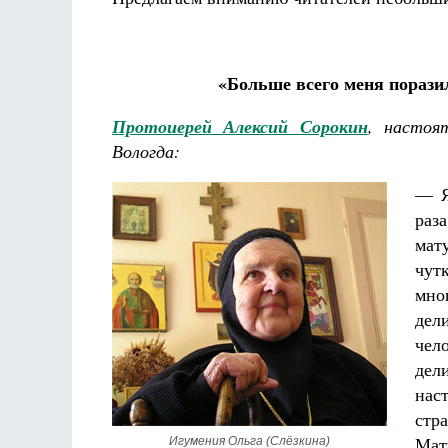
«Больше всего меня поразил
Протоиерей Алексий Сорокин
, настоя
Вологда:
— Я
раз
мат
чут
мно
дел
чел
дел
нас
стр
Мат
Игумения Ольга (Слёзкина)