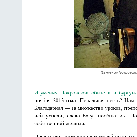
Разлуки не будет
Фредерика де Грааф
Игумения Покровско
Игумения Покровской обители в бургунд
ноября 2013 года. Печальная весть? Нам 
Благодарная — за множество уроков, преп
ней успели, слава Богу, пообщаться. 
собственной жизнью.
Предлагаем вниманию читателей небольши