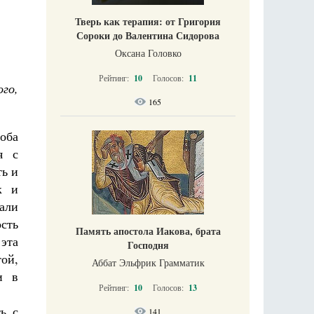
Тверь как терапия: от Григория
Сороки до Валентина Сидорова
Оксана Головко
Рейтинг:
10
Голосов:
11
го,
165
оба
я с
ть и
к и
вали
сть
Память апостола Иакова, брата
эта
Господня
ой,
Аббат Эльфрик Грамматик
и в
Рейтинг:
10
Голосов:
13
ь с
141