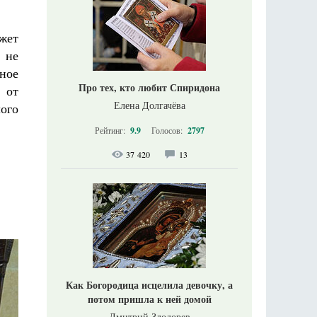
жет
 не
ное
Про тех, кто любит Спиридона
 от
Елена Долгачёва
лого
Рейтинг:
9.9
Голосов:
2797
37 420
13
Как Богородица исцелила девочку, а
потом пришла к ней домой
Дмитрий Злодорев