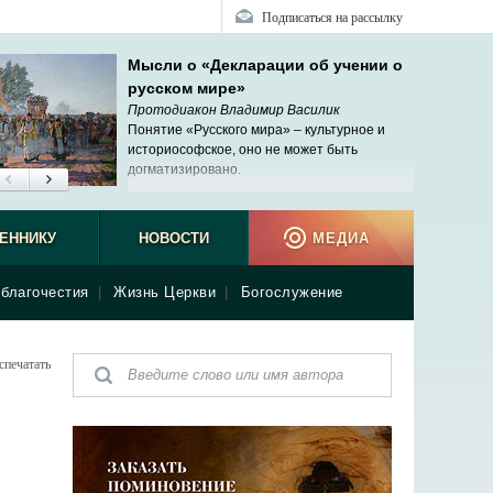
Подписаться на рассылку
Мысли о «Декларации об учении о
русском мире»
Протодиакон Владимир Василик
Понятие «Русского мира» – культурное и
историософское, оно не может быть
догматизировано.
ЕННИКУ
НОВОСТИ
МЕДИА
благочестия
|
Жизнь Церкви
|
Богослужение
спечатать