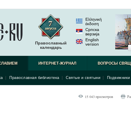
Ελληνική
έκδοση
Српска
верзиjа
English
Православный
version
календарь
СЛАВИЕМ
ИНТЕРНЕТ-ЖУРНАЛ
ВОПРОСЫ СВЯЩ
ка
|
Православная библиотека
|
Святые и святыни
|
Подвижники 
15 043 просмотров
Ра