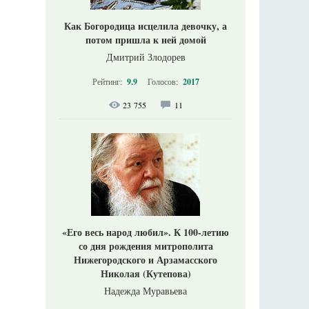
Как Богородица исцелила девочку, а
потом пришла к ней домой
Дмитрий Злодорев
Рейтинг:
9.9
Голосов:
2017
23 755
11
«Его весь народ любил». К 100-летию
со дня рождения митрополита
Нижегородского и Арзамасского
Николая (Кутепова)
Надежда Муравьева