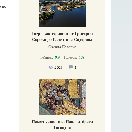
как
Тверь как терапия: от Григория
Сороки до Валентина Сидорова
Оксана Головко
Рейтинг:
9.8
Голосов:
138
2 328
2
Память апостола Иакова, брата
Господня