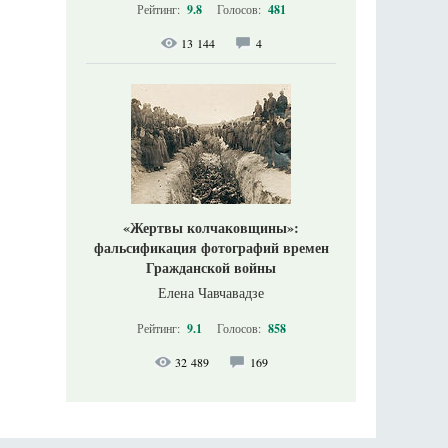
Рейтинг:
9.8
Голосов:
481
13 144
4
«Жертвы колчаковщины»:
фальсификация фотографий времен
Гражданской войны
Елена Чавчавадзе
Рейтинг:
9.1
Голосов:
858
32 489
169