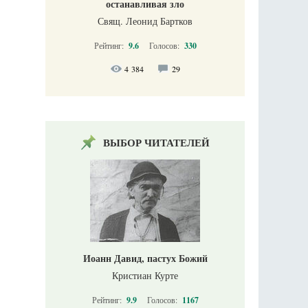
останавливая зло
Свящ. Леонид Бартков
Рейтинг:
9.6
Голосов:
330
4 384
29
ВЫБОР ЧИТАТЕЛЕЙ
Иоанн Давид, пастух Божий
Кристиан Курте
Рейтинг:
9.9
Голосов:
1167