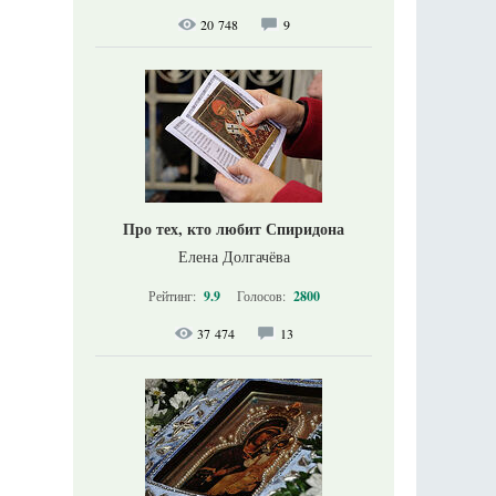
20 748
9
Про тех, кто любит Спиридона
Елена Долгачёва
Рейтинг:
9.9
Голосов:
2800
37 474
13