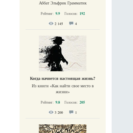
Аббат Эльфрик Грамматик
Рейтинг:
9.9
Голосов:
192
2 145
4
Когда начнется настоящая жизнь?
Из книги «Как найти свое место в
жизни​»
Рейтинг:
9.8
Голосов:
205
3 200
1