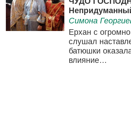
ЧУДО ГОСПОД
Непридуманный
Симона Георгие
Ерхан с огромно
слушал наставле
батюшки оказала
влияние…