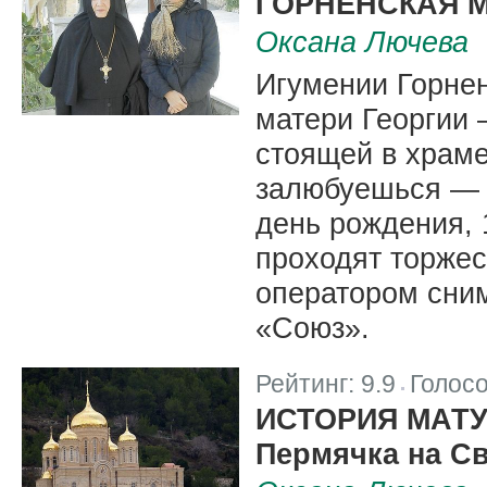
ГОРНЕНСКАЯ 
Оксана Лючева
Игумении Горне
матери Георгии 
стоящей в храме
залюбуешься — в
день рождения, 
проходят торжест
оператором сни
«Союз».
Рейтинг:
9.9
Голос
|
ИСТОРИЯ МАТ
Пермячка на С