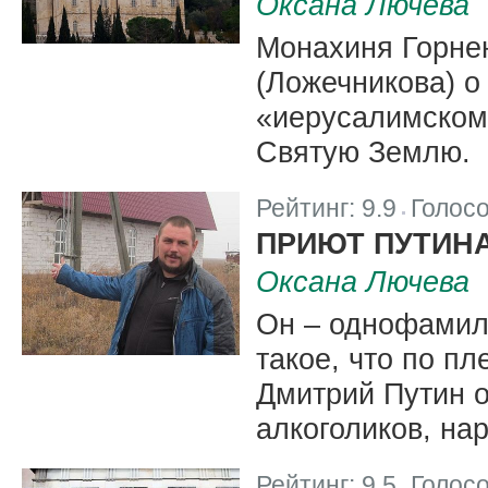
Оксана Лючева
Монахиня Горне
(Ложечникова) о
«иерусалимском 
Святую Землю.
Рейтинг:
9.9
Голос
|
ПРИЮТ ПУТИН
Оксана Лючева
Он – однофамиле
такое, что по п
Дмитрий Путин о
алкоголиков, на
Рейтинг:
9.5
Голос