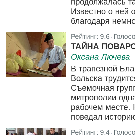
продолжалась т
Известно о ней 
благодаря немн
Рейтинг:
9.6
Голос
|
ТАЙНА ПОВАР
Оксана Лючева
В трапезной Бла
Вольска трудитс
Съемочная груп
митрополии одн
рабочем месте. 
поведал истори
Рейтинг:
9.4
Голос