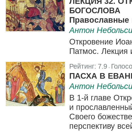
ЛЕКЦИЯ 32. О
БОГОСЛОВА
Православные 
Антон Небольс
Откровение Иоан
Патмос. Лекция 
Рейтинг:
7.9
Голос
|
ПАСХА В ЕВАН
Антон Небольс
В 1-й главе Отк
и прославленный
Своего божестве
перспективу всей