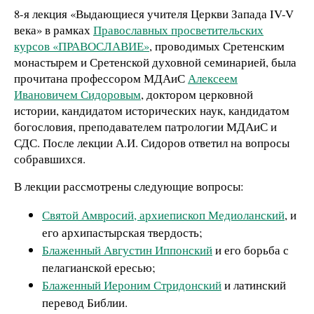
8-я лекция «Выдающиеся учителя Церкви Запада IV-V
века» в рамках
Православных просветительских
курсов «ПРАВОСЛАВИЕ»
, проводимых Сретенским
монастырем и Сретенской духовной семинарией, была
прочитана профессором МДАиС
Алексеем
Ивановичем Сидоровым
, доктором церковной
истории, кандидатом исторических наук, кандидатом
богословия, преподавателем патрологии МДАиС и
СДС. После лекции А.И. Сидоров ответил на вопросы
собравшихся.
В лекции рассмотрены следующие вопросы:
Святой Амвросий, архиепископ Медиоланский
, и
его архипастырская твердость;
Блаженный Августин Иппонский
и его борьба с
пелагианской ересью;
Блаженный Иероним Стридонский
и латинский
перевод Библии.