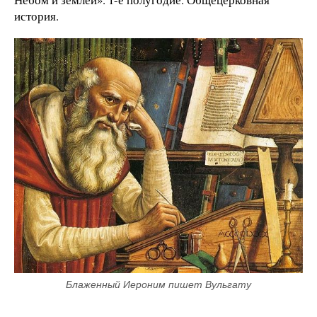
история.
Блаженный Иероним пишет Вульгату