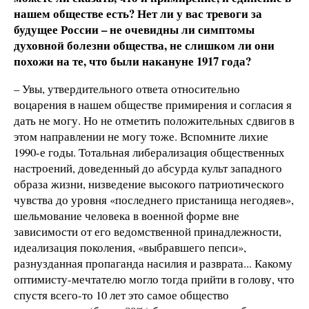
нашем обществе есть? Нет ли у вас тревоги за
будущее России – не очевидны ли симптомы
духовной болезни общества, не слишком ли они
похожи на те, что были накануне 1917 года?
– Увы, утвердительного ответа относительно
воцарения в нашем обществе примирения и согласия я
дать не могу. Но не отметить положительных сдвигов в
этом направлении не могу тоже. Вспомните лихие
1990-е годы. Тотальная либерализация общественных
настроений, доведенный до абсурда культ западного
образа жизни, низведение высокого патриотического
чувства до уровня «последнего пристанища негодяев»,
шельмование человека в военной форме вне
зависимости от его ведомственной принадлежности,
идеализация поколения, «выбравшего пепси»,
разнузданная пропаганда насилия и разврата... Какому
оптимисту-мечтателю могло тогда прийти в голову, что
спустя всего-то 10 лет это самое общество