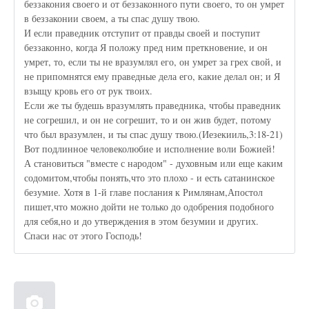
беззакония своего и от беззаконного пути своего, то он умрет
в беззаконии своем, а ты спас душу твою.
И если праведник отступит от правды своей и поступит
беззаконно, когда Я положу пред ним преткновение, и он
умрет, то, если ты не вразумлял его, он умрет за грех свой, и
не припомнятся ему праведные дела его, какие делал он; и Я
взыщу кровь его от рук твоих.
Если же ты будешь вразумлять праведника, чтобы праведник
не согрешил, и он не согрешит, то и он жив будет, потому
что был вразумлен, и ты спас душу твою.(Иезекииль,3:18-21)
Вот подлинное человеколюбие и исполнение воли Божией!
А становиться "вместе с народом" - духовным или еще каким
содомитом,чтобы понять,что это плохо - и есть сатанинское
безумие. Хотя в 1-й главе послания к Римлянам,Апостол
пишет,что можно дойти не только до одобрения подобного
для себя,но и до утверждения в этом безумии и других.
Спаси нас от этого Господь!