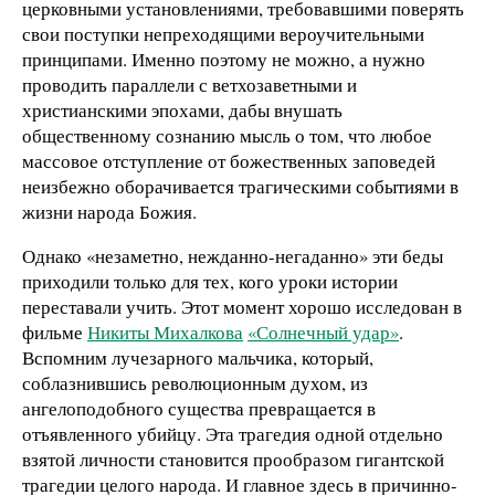
церковными установлениями, требовавшими поверять
свои поступки непреходящими вероучительными
принципами. Именно поэтому не можно, а нужно
проводить параллели с ветхозаветными и
христианскими эпохами, дабы внушать
общественному сознанию мысль о том, что любое
массовое отступление от божественных заповедей
неизбежно оборачивается трагическими событиями в
жизни народа Божия.
Однако «незаметно, нежданно-негаданно» эти беды
приходили только для тех, кого уроки истории
переставали учить. Этот момент хорошо исследован в
фильме
Никиты Михалкова
«Солнечный удар»
.
Вспомним лучезарного мальчика, который,
соблазнившись революционным духом, из
ангелоподобного существа превращается в
отъявленного убийцу. Эта трагедия одной отдельно
взятой личности становится прообразом гигантской
трагедии целого народа. И главное здесь в причинно-