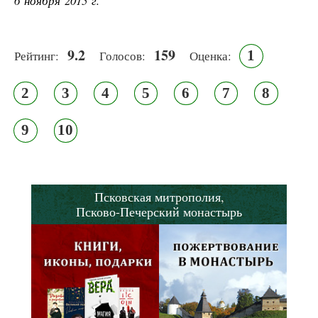
6 ноября 2015 г.
9.2
159
1
Рейтинг:
Голосов:
Оценка:
2
3
4
5
6
7
8
9
10
Псковская митрополия,
Псково-Печерский монастырь