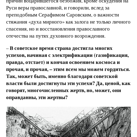
причин воцарившегося безбожия, кроме оскудения на
Руси веры православной, и говорили, вслед за
преподобным Серафимом Саровским, о важности
стяжания «духа мирного» как залога не только личного
спасения, но и восстановления православного
отечества на путях духовного возрождения.
В советское время страна достигла многих
–
успехов, начиная с электрификации (газификация,
правда, отстает) и кончая освоением космоса и
прочая, и прочая, – этим всем мы можем гордиться.
Так, может быть, именно благодаря советской
власти были достигнуты эти успехи? Да, ценой, как
говорят, многочисленных жертв, но, может, они
оправданны, эти жертвы?