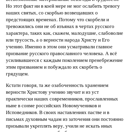
Но этот факт ни в коей мере не мог ослабить тревогу
наших святых, со скорбью возвещавших о
предстоящих временах. Потому что скорбели и
тревожились они не об изъянах в чертах русского
характера, таких как, скажем, малодушие, слабоволие
или трусость, а о верности народа Христу и Его
учению. Именно в этом они усматривали главное
призвание русского православного человека. А всё
усиливавшееся с каждым поколением пренебрежение
этим призванием и побуждало их скорбеть о
грядущем.
Кстати говоря, та же озабоченность хранением
верности Христову учению звучит и из уст
практически наших современников, прославленных
ныне в сонме российских Новомучеников и
Исповедников. В своих наставлениях пастве и в
письмах духовным чадам из заточения они постоянно
призывали укреплять веру, учили не искать иных