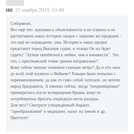
21 ноября 2015, 13:40
НН
Соборянин,
Вот ещё что: призывы к объективности и не плевать и не
растаптывать нашу историю заодно с нашими же предками -
это ещё не оправдание, увы. История и наши предки
предстанут перед Высшим судом, и только Он их будет
судить! "Лучше ошибиться в любви, чем в ненависти". Это
что, с христианской точки зрения неправильно?
Кому сейчас мешает название станции метро? Да и кто знал
до всей этой шумихи о Войкове? Раньше были попытки с
переименованием, да как-то само собой затихало, не хотели
народ будоражить. А именно сейчас, когда "непримиримые"
примирились после возвращения Крыма, кому-то
потребовалось бросить очередную кость раздора.
Для чего? Смотрите утверждённый бюджет,
"преобразования" в медицине, налог на землю и др.
Простите!