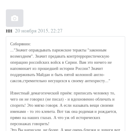
20 ноября 2015, 22:27
НН
Соборянин:
..."Значит оправдывать парижские теракты "законным
возмездием". Значит предавать контртеррористическую
операцию российских войск в Сирии. Вам это ничего не
напоминает из прошедшей истории России? Значит
поддерживать Майдан и быть пятой колонной англо-
саксов,стремительно несущихся к своему антихристу..."
Известный демагогический приём: приписать человеку то,
чего он не говорил (не писал) - и вдохновенно обличать и
спорить! Это мягко говоря. А если называть вещи своими
именами - то это клевета. Вот так она родимая и рождается,
прямо на наших глазах. А что уж об исторических
персонажах говорить!
Это Вы написали, не более. А мне очень близки и дороги вот