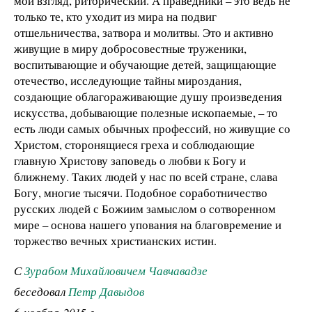
мой взгляд, риторический. А праведники – это ведь не
только те, кто уходит из мира на подвиг
отшельничества, затвора и молитвы. Это и активно
живущие в миру добросовестные труженики,
воспитывающие и обучающие детей, защищающие
отечество, исследующие тайны мироздания,
создающие облагораживающие душу произведения
искусства, добывающие полезные ископаемые, – то
есть люди самых обычных профессий, но живущие со
Христом, сторонящиеся греха и соблюдающие
главную Христову заповедь о любви к Богу и
ближнему. Таких людей у нас по всей стране, слава
Богу, многие тысячи. Подобное соработничество
русских людей с Божиим замыслом о сотворенном
мире – основа нашего упования на благовремение и
торжество вечных христианских истин.
С
Зурабом Михайловичем Чавчавадзе
беседовал
Петр Давыдов