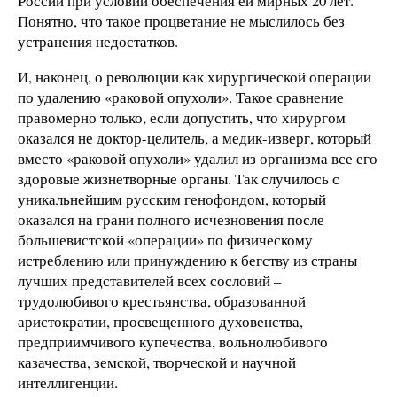
России при условии обеспечения ей мирных 20 лет.
Понятно, что такое процветание не мыслилось без
устранения недостатков.
И, наконец, о революции как хирургической операции
по удалению «раковой опухоли». Такое сравнение
правомерно только, если допустить, что хирургом
оказался не доктор-целитель, а медик-изверг, который
вместо «раковой опухоли» удалил из организма все его
здоровые жизнетворные органы. Так случилось с
уникальнейшим русским генофондом, который
оказался на грани полного исчезновения после
большевистской «операции» по физическому
истреблению или принуждению к бегству из страны
лучших представителей всех сословий –
трудолюбивого крестьянства, образованной
аристократии, просвещенного духовенства,
предприимчивого купечества, вольнолюбивого
казачества, земской, творческой и научной
интеллигенции.