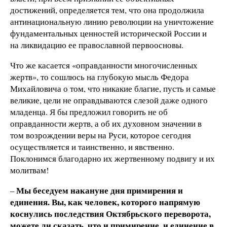
достижений, определяется тем, что она продолжила
антинациональную линию революции на уничтожение
фундаментальных ценностей исторической России и
на ликвидацию ее православной первоосновы.
Что же касается «оправданности многочисленных
жертв», то сошлюсь на глубокую мысль Федора
Михайловича о том, что никакие благие, пусть и самые
великие, цели не оправдываются слезой даже одного
младенца. Я бы предложил говорить не об
оправданности жертв, а об их духовном значении в
том возрождении веры на Руси, которое сегодня
осуществляется и таинственно, и явственно.
Поклонимся благодарно их жертвенному подвигу и их
молитвам!
Мы беседуем накануне дня примирения и
–
единения. Вы, как человек, которого напрямую
коснулись последствия Октябрьского переворота,
можете ли сказать, что и примирение, и единение в