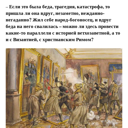
Если это была беда, трагедия, катастрофа, то
–
пришла ли она вдруг, незаметно, нежданно-
негаданно? Жил себе народ-богоносец, и вдруг
беда на него свалилась – можно ли здесь провести
какие-то параллели с историей ветхозаветной, а то
и с Византией, с христианским Римом?