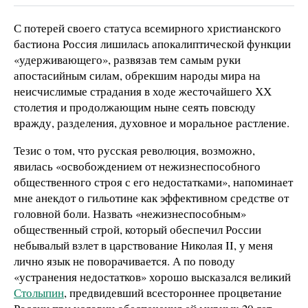
С потерей своего статуса всемирного христианского
бастиона Россия лишилась апокалиптической функции
«удерживающего», развязав тем самым руки
апостасийным силам, обрекшим народы мира на
неисчислимые страдания в ходе жесточайшего ХХ
столетия и продолжающим ныне сеять повсюду
вражду, разделения, духовное и моральное растление.
Тезис о том, что русская революция, возможно,
явилась «освобождением от нежизнеспособного
общественного строя с его недостатками», напоминает
мне анекдот о гильотине как эффективном средстве от
головной боли. Назвать «нежизнеспособным»
общественный строй, который обеспечил России
небывалый взлет в царствование Николая II, у меня
лично язык не поворачивается. А по поводу
«устранения недостатков» хорошо высказался великий
Столыпин
, предвидевший всестороннее процветание