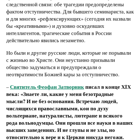
следственной связи: обе трагедии предопределены
фактом отступничества. Для бывшего семинариста, как
и для многих «рефлексирующих» (сегодня их назвали
бы «креативными») и духовно оскудевших
интеллигентов, трагические события в России
действительно явились незаметно.
Но были и другие русские люди, которые не порывали
с жизнью во Христе. Они неустанно призывали
общество задуматься и предупреждали о
неотвратимости Божией кары за отступничество.
Святитель Феофан Затворник
писал в конце Х
I
Х
–
века: «
Знаете ли, какие у меня безотрадные
мысли? И не без основания. Встречаю людей,
числящихся православными, кои по духу
вольтериане, натуралисты, лютеране и всякого
рода вольнодумцы. Они прошли все науки в наших
высших заведениях. И не глупы и не злы, но
относительно к вере и к Церкви никуда негожи.