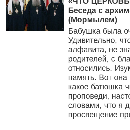
«ЧТО ЦЕРКОВЬ,
Беседа с архи
(Мормылем)
Бабушка была оч
Удивительно, чт
алфавита, не зн
родителей, с бл
относились. Изу
память. Вот она 
какое батюшка ч
проповеди, наст
словами, что я 
просвещение пр