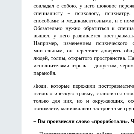
совладал с собою, у него шоковое переж
специалисту – психологу, психиатру. 
способами: и медикаментозными, и с пом
Обязательно нужно обратиться к специа
вышел, у него развивается посттравмат
Например, изменением психического с
мнительным, он перестает доверять обще
людей, толпы, открытого пространства. На
исполнителями взрыва – допустим, черно
паранойя.
Люди, которые пережили посттравматиче
психологическую травму, становятся спо
только для них, но и окружающих, ос
понимаете, маниакально настроенные гру
– Вы произнесли слово «проработали». 
– Психотерапевтическую работу – инди