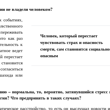
ии не владели человеком?
х событиях,
вственного
переживать
Человек, который перестает
что как раз
чувствовать страх и опасность
тельность к
смерти, сам становится социально
атное ведет
опасным
й перестает
м становится
согласиться
шахида или
нию – нормальна, то, вероятно, затянувшийся стресс 
огия? Что предпринять в таких случаях?
атическое расстройство, то есть он выслушал новости 