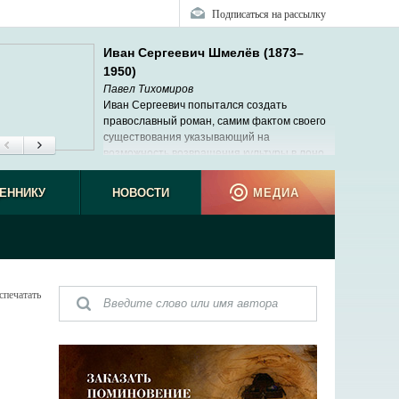
Подписаться на рассылку
Иван Сергеевич Шмелёв (1873–
1950)
Павел Тихомиров
Иван Сергеевич попытался создать
православный роман, самим фактом своего
существования указывающий на
возможность возвращения культуры в лоно
Церкви.
ЕННИКУ
НОВОСТИ
МЕДИА
спечатать