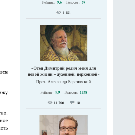
Рейтинг:
9.6
Голосов:
67
1 181
«Отец Димитрий родил меня для
тся
новой жизни – духовной, церковной»
Прот. Александр Березовский
ижу
Рейтинг:
9.9
Голосов:
1538
14 706
10
но.
ное
еть