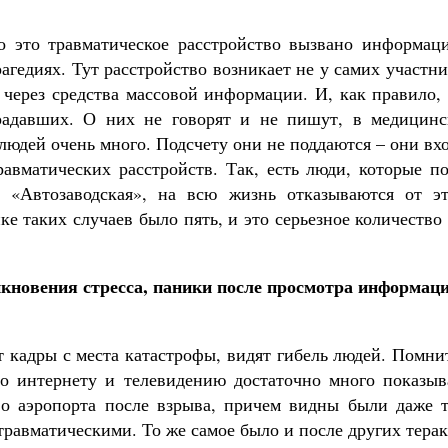
о это травматическое расстройство вызвано информаци
агедиях. Тут расстройство возникает не у самих участн
м через средства массовой информации. И, как правило,
радавших. О них не говорят и не пишут, в медицинс
людей очень много. Подсчету они не поддаются – они вх
авматических расстройств. Так, есть люди, которые по
 «Автозаводская», на всю жизнь отказываются от эт
е таких случаев было пять, и это серьезное количество
кновения стресса, паники после просмотра информаци
т кадры с места катастрофы, видят гибель людей. Помни
по интернету и телевидению достаточно много показыв
во аэропорта после взрыва, причем видны были даже т
травматическими. То же самое было и после других тера