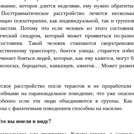
ивание, которое длится неделями, ему нужно обратитьс
Посттравматическое расстройство лечится нескольк
ощью психотерапии, как индивидуальной, так и группов
листам. Потому что если человек из этого состояния
ический синдром, который может проявиться по-разно
остояния. Такой человек становится сверхтревожн
ственному транспорту, боится улицы, старается избег
чинает бояться людей, которые, как ему кажется, могут 
волосых, бородатых, кавказцев, азиатов… Может развит
ское расстройство после терактов и не проработали 
собными на параноидальное поведение, что уже опасно
обенно если эти люди объединяются в группы. Как
ппы с фанатичным поведением способны на насилие.
Что вы имели в виду?
видуальную или групповую. Кстати говоря, в несколь