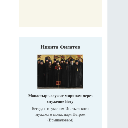
Печо
Никита Филатов
Монастырь служит мирянам через
служение Богу
Беседа с игуменом Ипатьевского
мужского монастыря Петром
(Ерышаловым)