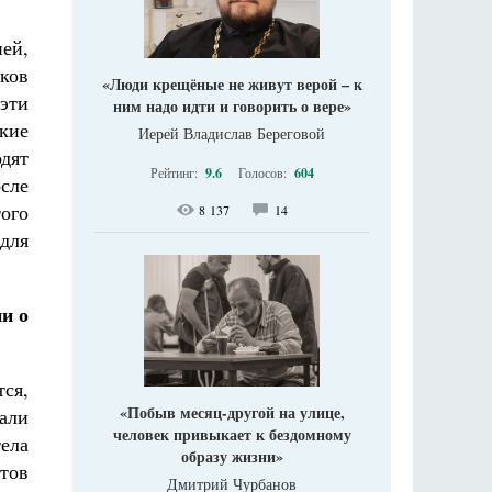
ей,
иков
«Люди крещёные не живут верой – к
 эти
ним надо идти и говорить о вере»
кие
Иерей Владислав Береговой
одят
Рейтинг:
9.6
Голосов:
604
сле
ого
8 137
14
 для
и о
тся,
«Побыв месяц-другой на улице,
али
человек привыкает к бездомному
ела
образу жизни»
ктов
Дмитрий Чурбанов