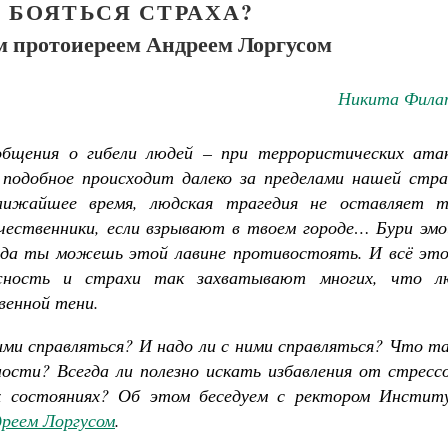
 БОЯТЬСЯ СТРАХА?
ом протоиереем Андреем Лоргусом
Никита Фила
щения о гибели людей – при террористических атак
подобное происходит далеко за пределами нашей стра
ижайшее время, людская трагедия не оставляет т
чественники, если взрывают в твоем городе… Бури эмо
егда ты можешь этой лавине противостоять. И всё это
Чего ждет от нас Бог. 10 за
Святитель Николай 
ожность и страхи так захватывают многих, что л
венной тени.
ими справляться? И надо ли с ними справляться? Что т
сти? Всегда ли полезно искать избавления от стрессо
х состояниях? Об этом беседуем с ректором Инстит
реем Лоргусом
.
Великомученик Георгий Победоносец. Научись у
святого