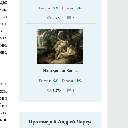
идео
амо
Рейтинг:
9.9
Голосов:
584
яют
9 722
7
тать
так,
что
нии,
юди,
Наследники Каина
Рейтинг:
9.5
Голосов:
192
ов,
ков,
3 279
4
они
 Они
это
кие
Протоиерей Андрей Лоргус