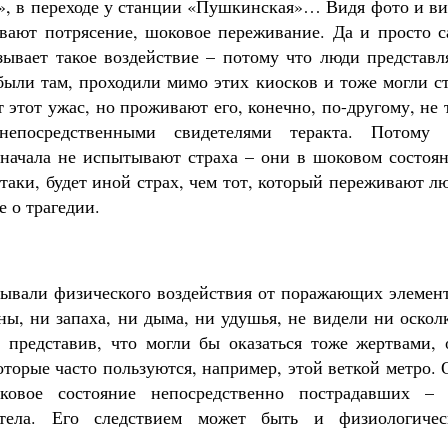
е», в переходе у станции «Пушкинская»… Видя фото и в
ывают потрясение, шоковое переживание. Да и просто с
зывает такое воздействие – потому что люди представл
были там, проходили мимо этих киосков и тоже могли с
этот ужас, но проживают его, конечно, по-другому, не 
епосредственными свидетелями теракта. Потому 
 сначала не испытывают страха – они в шоковом состоя
-таки, будет иной страх, чем тот, который переживают л
 о трагедии.
тывали физического воздействия от поражающих элемент
ы, ни запаха, ни дыма, ни удушья, не видели ни оскол
 представив, что могли бы оказаться тоже жертвами, 
оторые часто пользуются, например, этой веткой метро.
овое состояние непосредственно пострадавших – 
тела. Его следствием может быть и физиологичес