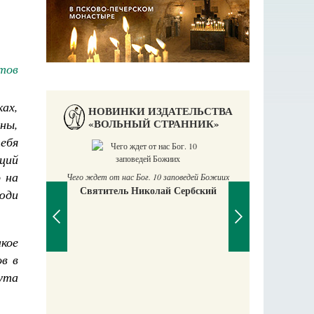
тов
ах,
НОВИНКИ ИЗДАТЕЛЬСТВА
ны,
«ВОЛЬНЫЙ СТРАННИК»
ебя
ций
 на
поведей Божиих
Сербский
юди
акое
в в
ута
Православный мальчик
Екатерина Баканова