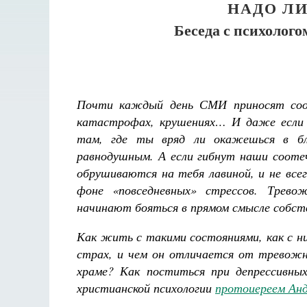
НАДО ЛИ
Беседа с психолог
Почти каждый день СМИ приносят сооб
катастрофах, крушениях… И даже если 
там, где ты вряд ли окажешься в бл
равнодушным. А если гибнут наши сооте
обрушиваются на тебя лавиной, и не вс
фоне «повседневных» стрессов. Трев
начинают бояться в прямом смысле собст
Как жить с такими состояниями, как с н
страх, и чем он отличается от тревожно
храме? Как поститься при депрессивны
христианской психологии
протоиереем Анд