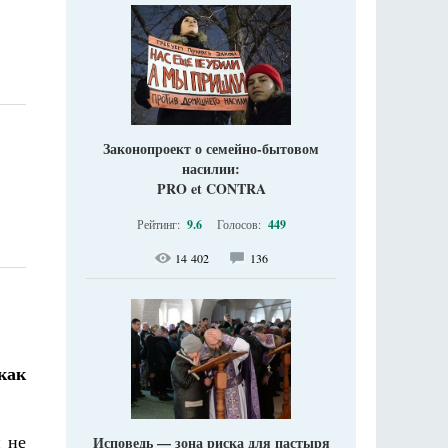
Законопроект о семейно-бытовом
насилии:
PRO et CONTRA
Рейтинг:
9.6
Голосов:
449
14 402
136
как
и не
Исповедь — зона риска для пастыря