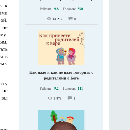
я к
Рейтинг:
9.8
Голосов:
590
ими
ой.
14 237
6
 не
му.
ым,
ать
быть
ься
Как надо и как не надо говорить с
родителями о Боге
эту
Рейтинг:
9.2
Голосов:
111
 не
 вы
1 878
1
ких