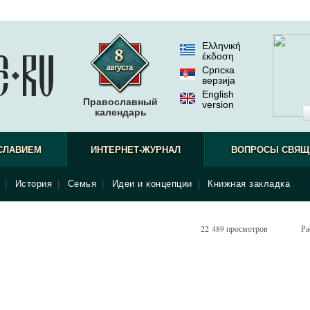
Ελληνική
έκδοση
Српска
верзиjа
English
Православный
version
календарь
СЛАВИЕМ
ИНТЕРНЕТ-ЖУРНАЛ
ВОПРОСЫ СВЯЩ
|
История
|
Семья
|
Идеи и концепции
|
Книжная закладка
22 489 просмотров
Ра