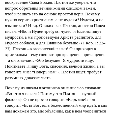
воскресение Сына Божия. Плотин же уверен, что
вопрос обретения вечной жизни слишком важен,
чтобы решать его на основе простой веры. Почему
нужно верить христианам, а не иудеям? Иудеям, а не
язычникам? И т.д. О таких, как Плотин, апостол Павел
писал: «Ибо и Иудеи требуют чудес, и Еллины ищут
мудрости, а мы проповедуем Христа распятого, для
Иудеев соблазн, а для Еллинов безумие» (1 Кор. 1: 22–
23). Плотин – классический эллин! Он приходит к
христианам – ему говорят про крещение, причащение,
– а он отвечает: «Это безумие! Я мудрости ищу.
Понимаете, я ищу Бога, спасения, вечной жизни, а вы
говорите мне: “Поверь нам”». Плотин ищет, требует
разумных доказательств.
Почему из школы платоников он вышел со словами:
«Вот что я искал»? Потому что Платон – научный
философ. Он не просто говорит: «Верь мне!», он
говорит: «Есть Бог, есть божественный мир идей, и мы
вам докажем это, мы объясним, как в нем укорениться