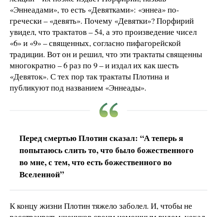
«Эннеадами», то есть «Девятками»: «эннеа» по-
гречески – «девять». Почему «Девятки»? Порфирий
увидел, что трактатов – 54, а это произведение чисел
«6» и «9» – священных, согласно пифагорейской
традиции. Вот он и решил, что эти трактаты священны
многократно – 6 раз по 9 – и издал их как шесть
«Девяток». С тех пор так трактаты Плотина и
публикуют под названием «Эннеады».
Перед смертью Плотин сказал: “А теперь я
попытаюсь слить то, что было божественного
во мне, с тем, что есть божественного во
Вселенной”
К концу жизни Плотин тяжело заболел. И, чтобы не
расстраивать учеников своим немощным видом, уехал