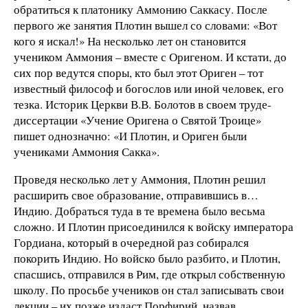
обратиться к платонику Аммонию Саккасу. После
первого же занятия Плотин вышел со словами: «Вот
кого я искал!» На несколько лет он становится
учеником Аммония – вместе с Оригеном. И кстати, до
сих пор ведутся споры, кто был этот Ориген – тот
известный философ и богослов или иной человек, его
тезка. Историк Церкви В.В. Болотов в своем труде-
диссертации «Учение Оригена о Святой Троице»
пишет однозначно: «И Плотин, и Ориген были
учениками Аммония Сакка».
Проведя несколько лет у Аммония, Плотин решил
расширить свое образование, отправившись в…
Индию. Добраться туда в те времена было весьма
сложно. И Плотин присоединился к войску императора
Гордиана, который в очередной раз собирался
покорить Индию. Но войско было разбито, и Плотин,
спасшись, отправился в Рим, где открыл собственную
школу. По просьбе учеников он стал записывать свои
лекции – их позже издаст Порфирий, назвав