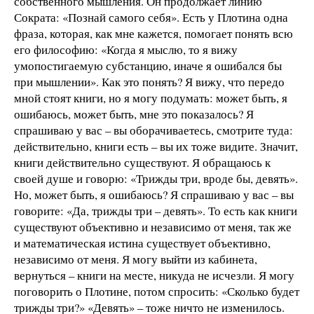
собственного мышления. Он продолжает линию
Сократа: «Познай самого себя». Есть у Плотина одна
фраза, которая, как мне кажется, помогает понять всю
его философию: «Когда я мыслю, то я вижу
умопостигаемую субстанцию, иначе я ошибался бы
при мышлении». Как это понять? Я вижу, что передо
мной стоят книги, но я могу подумать: может быть, я
ошибаюсь, может быть, мне это показалось? Я
спрашиваю у вас – вы оборачиваетесь, смотрите туда:
действительно, книги есть – вы их тоже видите. Значит,
книги действительно существуют. Я обращаюсь к
своей душе и говорю: «Трижды три, вроде бы, девять».
Но, может быть, я ошибаюсь? Я спрашиваю у вас – вы
говорите: «Да, трижды три – девять». То есть как книги
существуют объективно и независимо от меня, так же
и математическая истина существует объективно,
независимо от меня. Я могу выйти из кабинета,
вернуться – книги на месте, никуда не исчезли. Я могу
поговорить о Плотине, потом спросить: «Сколько будет
трижды три?» «Девять» – тоже ничто не изменилось.