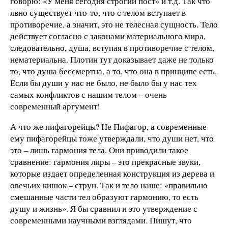
говорю: «У меня сегодня строгий пост» и т.д. Так что
явно существует что-то, что с телом вступает в
противоречие, а значит, это не телесная сущность. Тело
действует согласно с законами материального мира,
следовательно, душа, вступая в противоречие с телом,
нематериальна. Плотин тут доказывает даже не только
то, что душа бессмертна, а то, что она в принципе есть.
Если бы души у нас не было, не было бы у нас тех
самых конфликтов с нашим телом – очень
современный аргумент!
А что же пифагорейцы? Не Пифагор, а современные
ему пифагорейцы тоже утверждали, что души нет, что
это – лишь гармония тела. Они приводили такое
сравнение: гармония лиры – это прекрасные звуки,
которые издает определенная конструкция из дерева и
овечьих кишок – струн. Так и тело наше: «правильно
смешанные части тел образуют гармонию, то есть
душу и жизнь». Я бы сравнил и это утверждение с
современными научными взглядами. Пишут, что