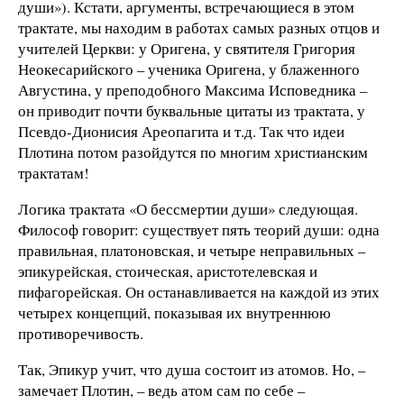
души»). Кстати, аргументы, встречающиеся в этом
трактате, мы находим в работах самых разных отцов и
учителей Церкви: у Оригена, у святителя Григория
Неокесарийского – ученика Оригена, у блаженного
Августина, у преподобного Максима Исповедника –
он приводит почти буквальные цитаты из трактата, у
Псевдо-Дионисия Ареопагита и т.д. Так что идеи
Плотина потом разойдутся по многим христианским
трактатам!
Логика трактата «О бессмертии души» следующая.
Философ говорит: существует пять теорий души: одна
правильная, платоновская, и четыре неправильных –
эпикурейская, стоическая, аристотелевская и
пифагорейская. Он останавливается на каждой из этих
четырех концепций, показывая их внутреннюю
противоречивость.
Так, Эпикур учит, что душа состоит из атомов. Но, –
замечает Плотин, – ведь атом сам по себе –