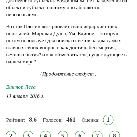
для некоего субъекта. В Едином же нет разделения на
объект и субъект, поэтому оно абсолютно
непознаваемо.
Вот так Плотин выстраивает свою иерархию трех
ипостасей: Мировая Душа, Ум, Единое, – которую
потом использует для поиска ответов на два самых
главных своих вопроса: как достичь бессмертия,
вечного бытия? и как объяснить зло, существующее в
нашем мире?
(Продолжение следует.)
Виктор Лега
13 января 2016 г.
8.6
461
1
Рейтинг:
Голосов:
Оценка:
2
3
4
5
6
7
8