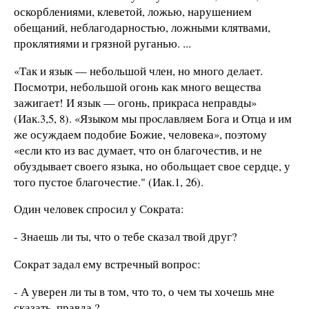
оскорблениями, клеветой, ложью, нарушением
обещаний, неблагодарностью, ложными клятвами,
проклятиями и грязной руганью. ...
«Так и язык — небольшой член, но много делает.
Посмотри, небольшой огонь как много вещества
зажигает! И язык — огонь, прикраса неправды»
(Иак.3,5, 8). «Языком мы прoславляем Бога и Отца и им
же осуждаем подобие Божие, человека», поэтому
«если кто из вас думает, что он благочестив, и не
обуздывает своего языка, но обольщает свое сердце, у
того пустое благочестие." (Иак.1, 26).
Один человек спросил у Сократа:
- Знаешь ли ты, что о тебе сказал твой друг?
Сократ задал ему встречный вопрос:
- А уверен ли ты в том, что то, о чем ты хочешь мне
сказать, правда ?