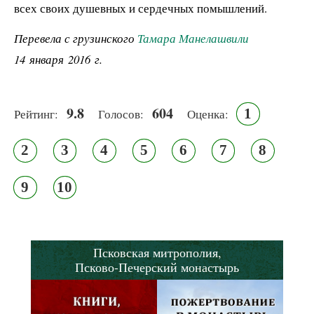
всех своих душевных и сердечных помышлений.
Перевела с грузинского
Тамара Манелашвили
14 января 2016 г.
9.8
604
1
Рейтинг:
Голосов:
Оценка:
2
3
4
5
6
7
8
9
10
Псковская митрополия,
Псково-Печерский монастырь