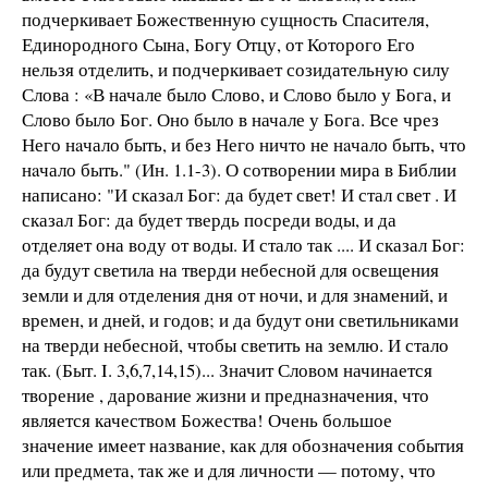
подчеркивает Божественную сущность Спасителя,
Единородного Сына, Богу Отцу, от Которого Его
нельзя отделить, и подчеркивает созидательную силу
Слова : «В начале было Слово, и Слово было у Бога, и
Слово было Бог. Оно было в начале у Бога. Все чрез
Него нaчало быть, и без Него ничто не нaчало быть, что
нaчало быть." (Ин. 1.1-3). О сотворении мира в Библии
написано: "И сказал Бог: да будет свет! И стал свет . И
сказал Бог: да будет твердь посреди воды, и да
отделяет она воду от воды. И стало так .... И сказал Бог:
да будут светила на тверди небесной для освещения
земли и для отделения дня от ночи, и для знамений, и
времен, и дней, и годов; и да будут они светильниками
на тверди небесной, чтобы светить на землю. И стало
так. (Быт. I. 3,6,7,14,15)... Значит Словом начинается
творение , дарование жизни и предназначения, что
является качеством Божества! Очень большое
значение имеет название, как для обозначения события
или предмета, так же и для личности — потому, что