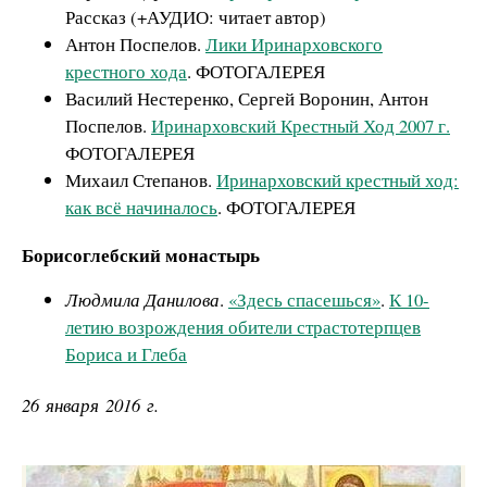
Рассказ (+АУДИО: читает автор)
Антон Поспелов.
Лики Иринарховского
крестного хода
. ФОТОГАЛЕРЕЯ
Василий Нестеренко, Сергей Воронин, Антон
Поспелов.
Иринарховский Крестный Ход 2007 г.
ФОТОГАЛЕРЕЯ
Михаил Степанов.
Иринарховский крестный ход:
как всё начиналось
. ФОТОГАЛЕРЕЯ
Борисоглебский монастырь
Людмила Данилова
.
«Здесь спасешься»
.
К 10-
летию возрождения обители страстотерпцев
Бориса и Глеба
26 января 2016 г.