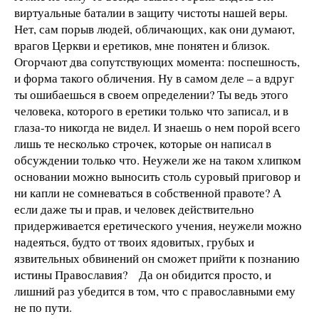
виртуальные баталии в защиту чистоты нашей веры.
Нет, сам порыв людей, обличающих, как они думают,
врагов Церкви и еретиков, мне понятен и близок.
Огорчают два сопутствующих момента: поспешность,
и форма такого обличения. Ну в самом деле – а вдруг
ты ошибаешься в своем определении? Ты ведь этого
человека, которого в еретики только что записал, и в
глаза-то никогда не видел. И знаешь о нем порой всего
лишь те несколько строчек, которые он написал в
обсуждении только что. Неужели же на таком хлипком
основании можно выносить столь суровый приговор и
ни капли не сомневаться в собственной правоте? А
если даже ты и прав, и человек действительно
придерживается еретического учения, неужели можно
надеяться, будто от твоих ядовитых, грубых и
язвительных обвинений он сможет прийти к познанию
истины Православия? Да он обидится просто, и
лишний раз убедится в том, что с православными ему
не по пути.