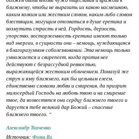
ближнему, чтобы не выразить их какою насмешкою,
каким колким или жестким словом, каким-либо словом
блестящим, могущим отозваться в душе еретика и
возмутить страсть в ней. Гордость, дерзость,
упорство, восторженность еретика имеют только
вид энергии, в сущности они – немощь, нуждающаяся
в благоразумном соболезновании. Эта немощь только
умножается и свирепеет, когда против нее
действуют с безрассудной ревностью,
выражающейся жестоким обличением. Помазуй же
струп и язву ближнего, как бы цельным елеем,
единственно словами любви и смирения, да призрит
милосердый Господь на любовь твою и на смирение
твое, да возвестятся они сердцу ближнего твоего и
даруется тебе великий дар Божий – спасение
ближнего твоего. “
Александр Ткаченко
Источник:
Фома.Ru