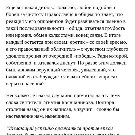
Еще вот какая деталь. Полагаю, любой подобный
борец за чистоту Православия в общем-то знает, что
реакция у его оппонентов будет развиваться именно в
такой последовательности – обида, ответная грубость
или ирония, обмен колкостями, конец связи. В итоге
каждый остается при своем: еретик – со своей ересью,
а его православный обличитель – с чувством глубокого
удовлетворения от очередной «победы». Ради которой,
собственно, и затевался диспут. Но разве этим должен
быть движим верующий человек, увидевший, что
ближний его заблуждается в важнейших вопросах
веры и спасения?
Несколько лет назад случайно прочитал на эту тему
слова святителя Игнатия Брянчанинова. Полтора
столетия назад он их написал, а звучит – словно бы
наставление нам, нынешним.
“Желающий успешно сражаться против ереси
должен быть вполне чужд тщеславия и вражды к