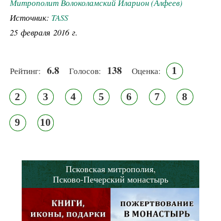
Митрополит Волоколамский Иларион (Алфеев)
Источник:
TASS
25 февраля 2016 г.
6.8
138
1
Рейтинг:
Голосов:
Оценка:
2
3
4
5
6
7
8
9
10
Псковская митрополия,
Псково-Печерский монастырь