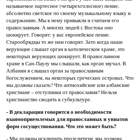
называемое партесное (четырехголосное) пение,
абсолютно светское по своему музыкальному языку и
содержанию. Мы к нему привыкли и считаем его
православным. А многих людей с Востока оно
шокирует. Говорят: у вас европейское пение.
Старообрядцы то же нам говорят. Зато когда наши
верующие слышат орган в католическом храме, это
некоторых верующих шокирует. В православном
храме в Сан-Паулу мы слышали, как орган звучал. В
Албании я слышал орган за православным
богослужением, на некоторых греческих островах. Что
мы должны сказать? Что антиохийские или албанские
христиане – отступники от православия? Нельзя
христианство сводить к субкультуре.
- В декларации говорится о необходимости
взаимоприемлемых для православных и униатов
форм сосуществования. Что это может быть?
- Мы должны исключить прозелитизм, мы должны