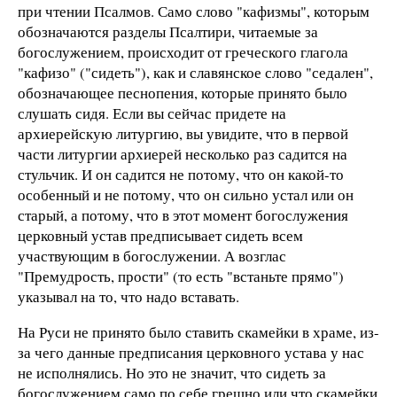
при чтении Псалмов. Само слово "кафизмы", которым
обозначаются разделы Псалтири, читаемые за
богослужением, происходит от греческого глагола
"кафизо" ("сидеть"), как и славянское слово "седален",
обозначающее песнопения, которые принято было
слушать сидя. Если вы сейчас придете на
архиерейскую литургию, вы увидите, что в первой
части литургии архиерей несколько раз садится на
стульчик. И он садится не потому, что он какой-то
особенный и не потому, что он сильно устал или он
старый, а потому, что в этот момент богослужения
церковный устав предписывает сидеть всем
участвующим в богослужении. А возглас
"Премудрость, прости" (то есть "встаньте прямо")
указывал на то, что надо вставать.
На Руси не принято было ставить скамейки в храме, из-
за чего данные предписания церковного устава у нас
не исполнялись. Но это не значит, что сидеть за
богослужением само по себе грешно или что скамейки