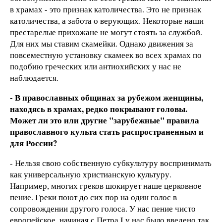
в храмах - это признак католичества. Это не признак
католичества, а забота о верующих. Некоторые наши
престарелые прихожане не могут стоять за службой.
Для них мы ставим скамейки. Однако движения за
повсеместную установку скамеек во всех храмах по
подобию греческих или антиохийских у нас не
наблюдается.
- В православных общинах за рубежом женщины,
находясь в храмах, редко покрывают головы.
Может ли это или другие "зарубежные" правила
православного культа стать распространенным и
для России?
- Нельзя свою собственную субкультуру воспринимать
как универсальную христианскую культуру.
Например, многих греков шокирует наше церковное
пение. Греки поют до сих пор на один голос в
сопровождении другого голоса. У нас пение чисто
европейское, начиная с Петра I у нас было введено так