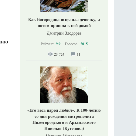
Как Богородица исцелила девочку, а
потом пришла к ней домой
Дмитрий Злодорев
ению
Рейтинг:
9.9
Голосов:
2015
23 724
11
«Его весь народ любил». К 100-летию
со дня рождения митрополита
Нижегородского и Арзамасского
Николая (Кутепова)
Надежда Муравьева