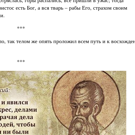
отряслась, горы распались, все пришли в ужас; тогда
истос есть Бог, а вся тварь – рабы Его, страхом своим
и.
***
ело, так телом же опять проложил всем путь и к восхожд
***