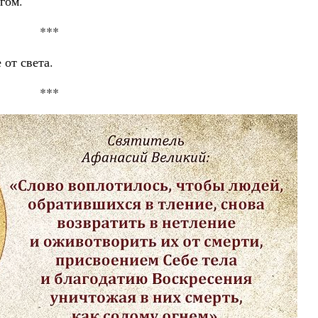
гом.
***
от света.
***