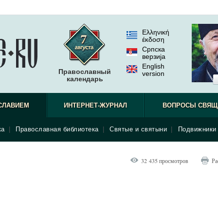
Ελληνική
έκδοση
Српска
верзиjа
English
Православный
version
календарь
СЛАВИЕМ
ИНТЕРНЕТ-ЖУРНАЛ
ВОПРОСЫ СВЯЩ
ка
|
Православная библиотека
|
Святые и святыни
|
Подвижники 
32 435 просмотров
Ра