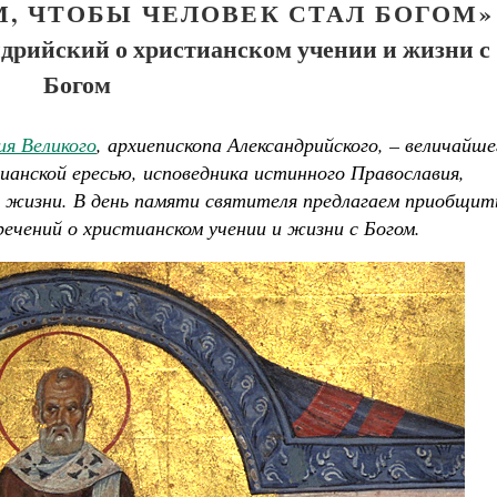
М, ЧТОБЫ ЧЕЛОВЕК СТАЛ БОГОМ»
дрийский о христианском учении и жизни с
Богом
я Великого
, архиепископа Александрийского, – величайше
ианской ересью, исповедника истинного Православия,
й жизни. В день памяти святителя предлагаем приобщит
зречений о христианском учении и жизни с Богом.
Великомученик Георгий Победоносец. Научись у
святого
Роман Котов
Чего ждет
ни
Свят