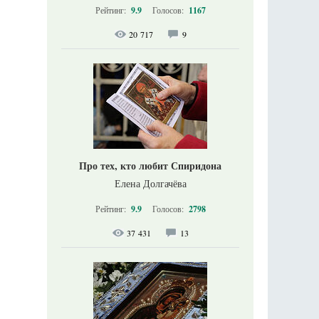
Рейтинг:
9.9
Голосов:
1167
20 717
9
Про тех, кто любит Спиридона
Елена Долгачёва
Рейтинг:
9.9
Голосов:
2798
37 431
13