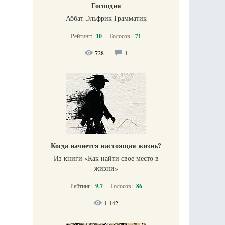
Господня
Аббат Эльфрик Грамматик
Рейтинг:
10
Голосов:
71
728
1
Когда начнется настоящая жизнь?
Из книги «Как найти свое место в
жизни​»
Рейтинг:
9.7
Голосов:
86
1 142