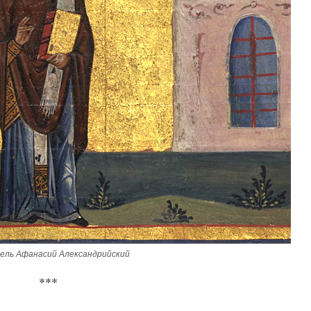
ль Афанасий Александрийский
***