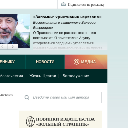
Подписаться на рассылку
«Запомни: христианин неуязвим»
Воспоминания о священнике Валерии
Бояринцеве
О Православии не рассказывают ‒ его
показывают. Я приезжала в Алупку
отогреваться сердцем и укрепляться
убедительным примером жизни во Христе.
ЕННИКУ
НОВОСТИ
МЕДИА
благочестия
|
Жизнь Церкви
|
Богослужение
спечатать
НОВИНКИ ИЗДАТЕЛЬСТВА
«ВОЛЬНЫЙ СТРАННИК»