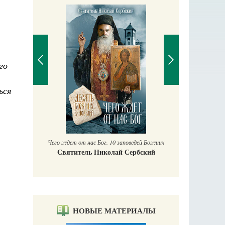
го
ься
Православный мальчик
Екатерина Баканова
 от нас Бог. 10 заповедей Божиих
итель Николай Сербский
НОВЫЕ МАТЕРИАЛЫ