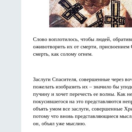
Слово воплотилось, чтобы людей, обративш
оживотворить их от смерти, присвоением 
смерть, как солому огнем.
Заслуги Спасителя, совершенные через во
пожелать изобразить их – значило бы упод
пучину и хочет перечесть ее волны. Как н
покусившегося на это представляются неп
объять умом все заслуги, совершенные Хр
потому что вновь представляющиеся мыслям
он, объял уже мыслию.