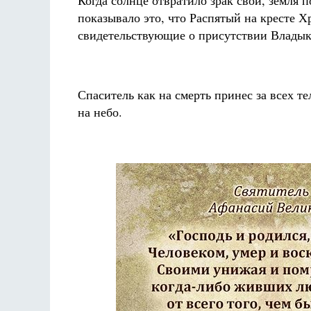
Когда солнце отвратило зрак свой, земля п
показывало это, что Распятый на кресте Хр
свидетельствующие о присутствии Владык
Спаситель как на смерть принес за всех т
на небо.