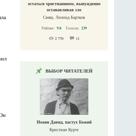
остаться христианином, вынужденно
останавливая зло
яла
Свящ. Леонид Бартков
Рейтинг:
9.8
Голосов:
239
2 770
11
вил
ВЫБОР ЧИТАТЕЛЕЙ
е
 Он
Иоанн Давид, пастух Божий
Кристиан Курте