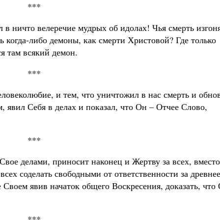
***
ил в ничто велеречие мудрых об идолах! Чья смерть изгон
ь когда-либо демоны, как смерти Христовой? Где только
я там всякий демон.
***
ловеколюбие, и тем, что уничтожил в нас смерть и обно
м, явил Себя в делах и показал, что Он – Отчее Слово,
***
 Свое делами, приносит наконец и Жертву за всех, вместо
 всех соделать свободными от ответственности за древне
е Своем явив начаток общего Воскресения, доказать, что
***