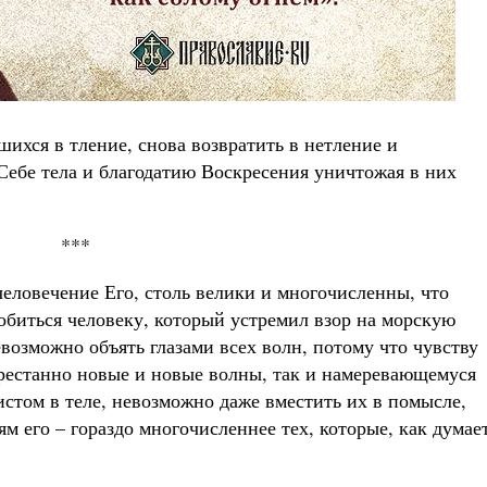
ихся в тление, снова возвратить в нетление и
Себе тела и благодатию Воскресения уничтожая в них
***
человечение Его, столь велики и многочисленны, что
обиться человеку, который устремил взор на морскую
евозможно объять глазами всех волн, потому что чувству
рестанно новые и новые волны, так и намеревающемуся
истом в теле, невозможно даже вместить их в помысле,
 его – гораздо многочисленнее тех, которые, как думае