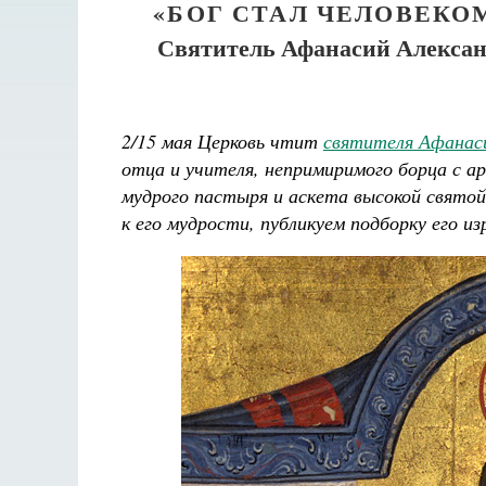
«БОГ СТАЛ ЧЕЛОВЕКО
Святитель Афанасий Алексан
2/15 мая Церковь чтит
святителя Афанаси
отца и учителя, непримиримого борца с ар
мудрого пастыря и аскета высокой свято
к его мудрости, публикуем подборку его и
Разлуки не будет
Фредерика де Грааф
Как найти своё место в жиз
Кирилл Мурышев