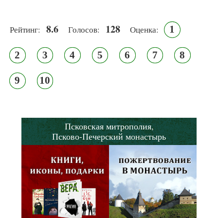
8.6
128
1
Рейтинг:
Голосов:
Оценка:
2
3
4
5
6
7
8
9
10
Псковская митрополия,
Псково-Печерский монастырь