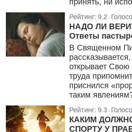
принять, ни исп
Рейтинг:
9.2
Голос
|
НАДО ЛИ ВЕР
Ответы пастыр
В Священном Пис
рассказывается,
открывает Свою 
труда припомнит
приснился «прор
таким явлениям
Рейтинг:
9.3
Голос
|
КАКИМ ДОЛЖН
СПОРТУ У ПР