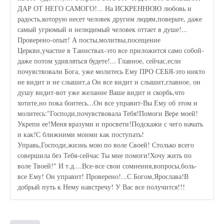
ДАР ОТ НЕГО САМОГО!... На ИСКРЕННЮЮ любовь и
радость,которую несет человек другим людям,поверьте, даже
самый угрюмый и нелюдимый человек оттает в душе!...
Проверено-опыт! А посты,молитвы,посещение
Церкви,участие в Таинствах-это все приложится само собой-
даже потом удивляться будете!... Главное, сейчас,если
почувствовали Бога, уже молитесь Ему ПРО СЕБЯ-это никто
не видит и не слышит,а Он все видит и слышит,главное, он
душу видит-вот уже желание Ваше видит и скорбь,что
хотите,но пока боитесь...Он все управит-Вы Ему об этом и
молитесь:"Господи,почувствовала Тебя!Помоги Вере моей!
Укрепи ее!Меня вразуми и просвети!Подскажи с чего начать
и как!С ближними моими как поступать!
Управь,Господи,жизнь мою по воле Своей! Столько всего
совершила без Тебя-сейчас Ты мне помоги!Хочу жить по
воле Твоей!" И т.д....Все-все свои сомнения,вопросы,боль-
все Ему! Он управит! Проверено!...С Богом,Ярослава!В
добрый путь к Нему навстречу! У Вас все получится!!!