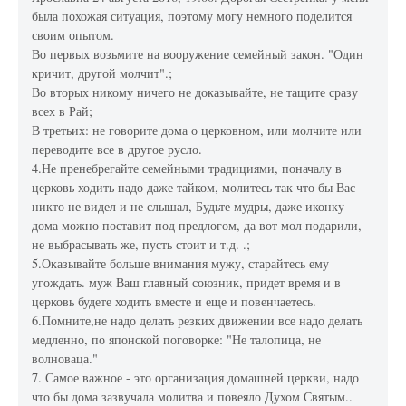
была похожая ситуация, поэтому могу немного поделится
своим опытом.
Во первых возьмите на вооружение семейный закон. "Один
кричит, другой молчит".;
Во вторых никому ничего не доказывайте, не тащите сразу
всех в Рай;
В третьих: не говорите дома о церковном, или молчите или
переводите все в другое русло.
4.Не пренебрегайте семейными традициями, поначалу в
церковь ходить надо даже тайком, молитесь так что бы Вас
никто не видел и не слышал, Будьте мудры, даже иконку
дома можно поставит под предлогом, да вот мол подарили,
не выбрасывать же, пусть стоит и т.д. .;
5.Оказывайте больше внимания мужу, старайтесь ему
угождать. муж Ваш главный союзник, придет время и в
церковь будете ходить вместе и еще и повенчаетесь.
6.Помните,не надо делать резких движении все надо делать
медленно, по японской поговорке: "Не талопица, не
волноваца."
7. Самое важное - это организация домашней церкви, надо
что бы дома зазвучала молитва и повеяло Духом Святым..