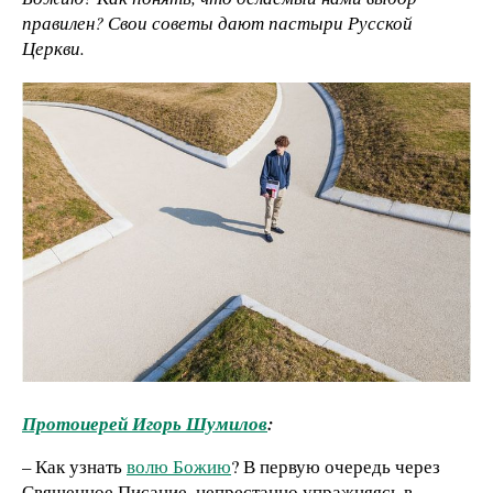
правилен? Свои советы дают пастыри Русской
Церкви.
Протоиерей Игорь Шумилов
:
– Как узнать
волю Божию
? В первую очередь через
Священное Писание, непрестанно упражняясь в