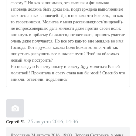
своему!" Но как я понимаю, эта главная и финальная
заповедь должна быть доказана, подтверждена выполнением
всех остальных заповедей. Да, я познала что Бог есть, но как-
то теоретически. Молитва у меня рассеянная;пост(пищевой)-
не вопрос;совершаю дела милости даже против своей воли;
вникнуть в прблему ближнего,посоветовать, принять участие
очень даже получается. Но все это как-то вне меня,не во имя
Господа. Вот я думаю, какова Воля Божья ко мне, чтоб так
попустить разрушить все в начале пути? Чтоб на обломках
новый мир построить?
Но последую Вашему опыту и совету,буду молиться Вашей
молитвой! Прочитала и сразу стала как бы моей! Спасибо что
вникли, ответили, поделились!
25 августа 2016, 14:36
Сергей Ч.
Ярославна 24 августа 2016, 19:00. Дорогая Сестренка. у меня