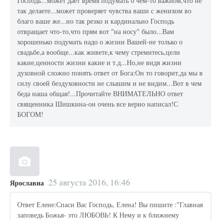
Господь...может дает время подумать о чем-то важном,что не
так делаете...может проверяет чувства ваши с женихом во
благо ваше же...но так резко и кардинально Господь
отвращает что-то,что прям вот "на носу" было...Вам
хорошенько подумать надо о жизни Вашей-не только о
свадьбе,а вообще...как живете,к чему стремитесь,цели
какие,ценности жизни какие и т.д...Но,не видя жизни
духовной сложно понять ответ от Бога:Он то говорит,да мы в
силу своей бездуховности не слышим и не видим...Вот в чем
беда наша общая!...Прочитайте ВНИМАТЕЛЬНО ответ
священника Шишкина-он очень все верно написал!С
БОГОМ!
25 августа 2016, 16:46
Ярославна
Ответ Елене:Спаси Вас Господь, Елена! Вы пишите :"Главная
заповедь Божья- это ЛЮБОВЬ! К Нему и к ближнему