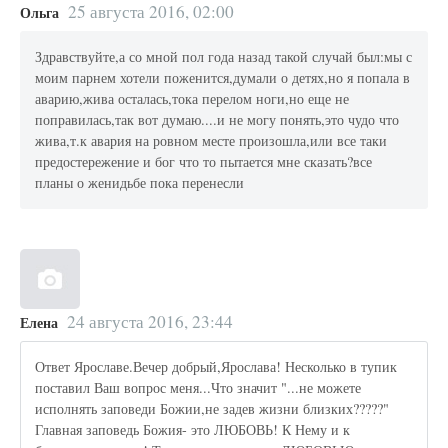
25 августа 2016, 02:00
Ольга
Здравствуйте,а со мной пол года назад такой случай был:мы с
моим парнем хотели поженится,думали о детях,но я попала в
аварию,жива осталась,тока перелом ноги,но еще не
поправилась,так вот думаю....и не могу понять,это чудо что
жива,т.к авария на ровном месте произошла,или все таки
предостережение и бог что то пытается мне сказать?все
планы о женидьбе пока перенесли
24 августа 2016, 23:44
Елена
Ответ Ярославе.Вечер добрый,Ярослава! Несколько в тупик
поставил Ваш вопрос меня...Что значит "...не можете
исполнять заповеди Божии,не задев жизни близких?????"
Главная заповедь Божия- это ЛЮБОВЬ! К Нему и к