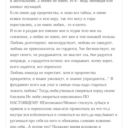
и ангельскими, а любви не имею, то я - медь звенящая или
кимвал звучащий.
Если имею дар пророчества, и знаю все тайны, и имею
всякое познание и всю веру, так что могу и горы
переставлять, а не имею любви,- то я ничто.
И если я раздам все имение мое и отдам тело мое на
сожжение, а любви не имею, нет мне в том никакой пользы.
Любовь долготерпит, милосердствует, любовь не завидует,
любовь не превозносится, не гордится, 5не бесчинствует, не
ищет своего, не раздражается, не мыслит зла, 6не радуется
неправде, а сорадуется истине; все покрывает, всему верит,
всего надеется, все переносит.
Любовь никогда не перестает, хотя и пророчества
прекратятся, и языки умолкнут, и знание упразднится..." В
фундамент всего как учат и святые отцы надо стараться
ложить любовь! Тогда,любя,учишься смиряться перед своим
близким.Не любя смириться невозможно-ПО
НАСТОЯЩЕМУ НЕвозможно!Можно стиснуть зубы(и в
прямом и в переносном смысле)и промолчать на что-то,а
внутри вся взбелиниться и гневиться на него,да еще,бывает и
ругаешься про себя на него и обижаешь словами всякими-
про себя...А потом что? Подходит время исповеди и