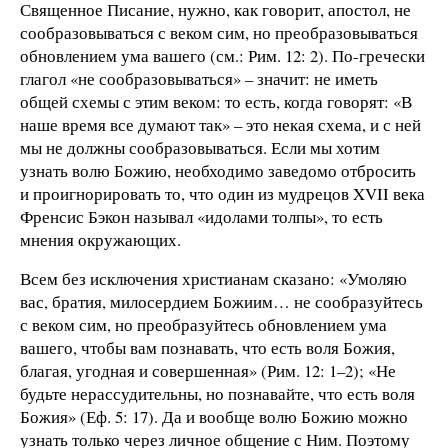
Священное Писание, нужно, как говорит, апостол, не
сообразовываться с веком сим, но преобразовываться
обновлением ума вашего (см.: Рим. 12: 2). По-гречески
глагол «не сообразовываться» – значит: не иметь
общей схемы с этим веком: то есть, когда говорят: «В
наше время все думают так» – это некая схема, и с ней
мы не должны сообразовываться. Если мы хотим
узнать волю Божию, необходимо заведомо отбросить
и проигнорировать то, что один из мудрецов XVII века
Френсис Бэкон называл «идолами толпы», то есть
мнения окружающих.
Всем без исключения христианам сказано: «Умоляю
вас, братия, милосердием Божиим… не сообразуйтесь
с веком сим, но преобразуйтесь обновлением ума
вашего, чтобы вам познавать, что есть воля Божия,
благая, угодная и совершенная» (Рим. 12: 1–2); «Не
будьте нерассудительны, но познавайте, что есть воля
Божия» (Еф. 5: 17). Да и вообще волю Божию можно
узнать только через личное общение с Ним. Поэтому