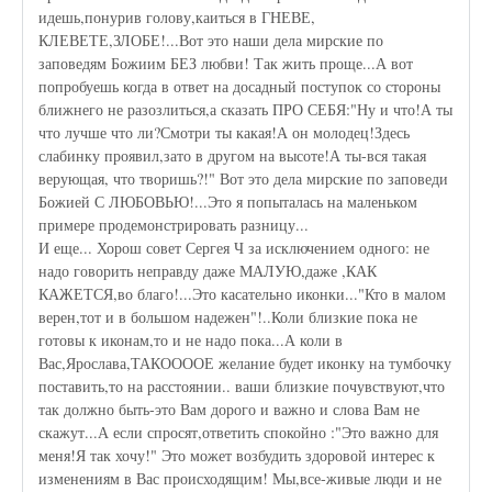
идешь,понурив голову,каиться в ГНЕВЕ,
КЛЕВЕТЕ,ЗЛОБЕ!...Вот это наши дела мирские по
заповедям Божиим БЕЗ любви! Так жить проще...А вот
попробуешь когда в ответ на досадный поступок со стороны
ближнего не разозлиться,а сказать ПРО СЕБЯ:"Ну и что!А ты
что лучше что ли?Смотри ты какая!А он молодец!Здесь
слабинку проявил,зато в другом на высоте!А ты-вся такая
верующая, что творишь?!" Вот это дела мирские по заповеди
Божией С ЛЮБОВЬЮ!...Это я попыталась на маленьком
примере продемонстрировать разницу...
И еще... Хорош совет Сергея Ч за исключением одного: не
надо говорить неправду даже МАЛУЮ,даже ,КАК
КАЖЕТСЯ,во благо!...Это касательно иконки..."Кто в малом
верен,тот и в большом надежен"!..Коли близкие пока не
готовы к иконам,то и не надо пока...А коли в
Вас,Ярослава,ТАКООООЕ желание будет иконку на тумбочку
поставить,то на расстоянии.. ваши близкие почувствуют,что
так должно быть-это Вам дорого и важно и слова Вам не
скажут...А если спросят,ответить спокойно :"Это важно для
меня!Я так хочу!" Это может возбудить здоровой интерес к
изменениям в Вас происходящим! Мы,все-живые люди и не