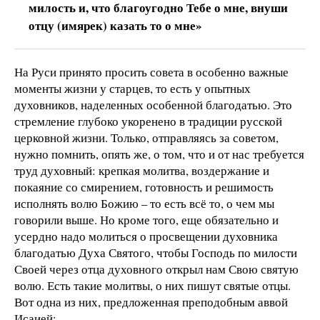
милость и, что благоугодно Тебе о мне, внуши
отцу (имярек) казать то о мне»
На Руси принято просить совета в особенно важные
моменты жизни у старцев, то есть у опытных
духовников, наделенных особенной благодатью. Это
стремление глубоко укоренено в традиции русской
церковной жизни. Только, отправляясь за советом,
нужно помнить, опять же, о том, что и от нас требуется
труд духовный: крепкая молитва, воздержание и
покаяние со смирением, готовность и решимость
исполнять волю Божию – то есть всё то, о чем мы
говорили выше. Но кроме того, еще обязательно и
усердно надо молиться о просвещении духовника
благодатью Духа Святого, чтобы Господь по милости
Своей через отца духовного открыл нам Свою святую
волю. Есть такие молитвы, о них пишут святые отцы.
Вот одна из них, предложенная преподобным аввой
Исаией: