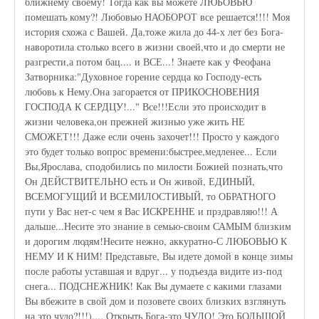
ближнему своему! Тогда как вы можете ЛЮБОВЬЮ
помешать кому?! Любовью НАОБОРОТ все решается!!!! Моя
история схожа с Вашей. Да,тоже жила до 44-х лет без Бога-
наворотила столько всего в жизни своей,что и до смерти не
разгрести,а потом бац.... и ВСЕ...! Знаете как у Феофана
Затворника:"Духовное горение сердца ко Господу-есть
любовь к Нему.Она загорается от ПРИКОСНОВЕНИЯ
ГОСПОДА К СЕРДЦУ!..." Все!!!Если это происходит в
жизни человека,он прежней жизнью уже жить НЕ
СМОЖЕТ!!! Даже если очень захочет!!! Просто у каждого
это будет только вопрос времени:быстрее,медленее... Если
Вы,Ярослава, сподобились по милости Божией познать,что
Он ДЕЙСТВИТЕЛЬНО есть и Он живой, ЕДИНЫЙ,
ВСЕМОГУЩИЙ И ВСЕМИЛОСТИВЫЙ, то ОБРАТНОГО
пути у Вас нет-с чем я Вас ИСКРЕННЕ и прздравляю!!! А
дальше...Несите это знание в семью-своим САМЫМ близким
и дорогим людям!Несите нежно, аккуратно-С ЛЮБОВЬЮ К
НЕМУ И К НИМ! Представьте, Вы идете домой в конце зимы
после работы уставшая и вдруг... у подъезда видите из-под
снега... ПОДСНЕЖНИК! Как Вы думаете с какими глазами
Вы вбежите в свой дом и позовете своих близких взглянуть
на это чудо?!!!).... Открыть Бога-это ЧУДО! Это БОЛЬШОЙ