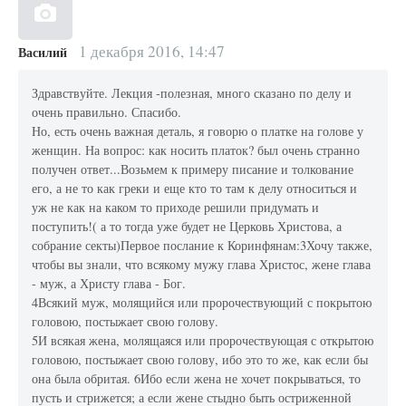
1 декабря 2016, 14:47
Василий
Здравствуйте. Лекция -полезная, много сказано по делу и
очень правильно. Спасибо.
Но, есть очень важная деталь, я говорю о платке на голове у
женщин. На вопрос: как носить платок? был очень странно
получен ответ...Возьмем к примеру писание и толкование
его, а не то как греки и еще кто то там к делу относиться и
уж не как на каком то приходе решили придумать и
поступить!( а то тогда уже будет не Церковь Христова, а
собрание секты)Первое послание к Коринфянам:3Хочу также,
чтобы вы знали, что всякому мужу глава Христос, жене глава
- муж, а Христу глава - Бог.
4Всякий муж, молящийся или пророчествующий с покрытою
головою, постыжает свою голову.
5И всякая жена, молящаяся или пророчествующая с открытою
головою, постыжает свою голову, ибо это то же, как если бы
она была обритая. 6Ибо если жена не хочет покрываться, то
пусть и стрижется; а если жене стыдно быть остриженной