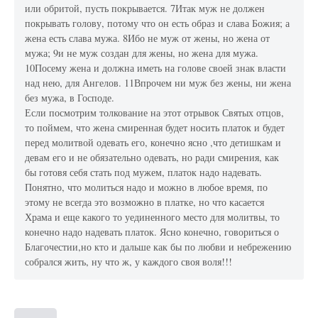
или обритой, пусть покрывается. 7Итак муж не должен
покрывать голову, потому что он есть образ и слава Божия; а
жена есть слава мужа. 8Ибо не муж от жены, но жена от
мужа; 9и не муж создан для жены, но жена для мужа.
10Посему жена и должна иметь на голове своей знак власти
над нею, для Ангелов. 11Впрочем ни муж без жены, ни жена
без мужа, в Господе.
Если посмотрим толкование на этот отрывок Святых отцов,
то поймем, что жена смиренная будет носить платок и будет
перед молитвой одевать его, конечно ясно ,что детишкам и
девам его и не обязательно одевать, но ради смирения, как
бы готовя себя стать под мужем, платок надо надевать.
Понятно, что молиться надо и можно в любое время, по
этому не всегда это возможно в платке, но что касается
Храма и еще какого то уединенного место для молитвы, то
конечно надо надевать платок. Ясно конечно, говориться о
Благочестии,но кто и дальше как бы по любви и небрежению
собрался жить, ну что ж, у каждого своя воля!!!