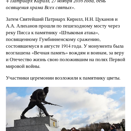
+ Патриарх Кирилл, 27 ноября 2016 года, день
освящения храма Всех святых
».
Затем Святейший Патриарх Кирилл, Н.Н. Цуканов и
А.А. Алиханов прошли по пешеходному мосту через
реку Писса к памятнику «Штыковая атака»,
посвященному Гумбинненскому сражению,
состоявшемуся в августе 1914 года. У монумента была
возглашена «Вечная память» вождям и воинам, за веру
и Отечество жизнь свою положившим на полях Первой
мировой войны.
Участники церемонии возложили к памятнику цветы.