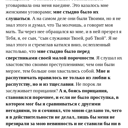
уговаривала она меня наедине. Это казалось мне
мне стыдно было их
женскими уговорами;
слушаться
. А на самом деле они были Твоими, но я не
знал этого и думал, что Ты молчишь, а говорит моя
мать. Ты через нее обращался ко мне, и в ней презрел я
Тебя, я, ее сын, “сын служанки Твоей, раб Твой”. Я не
знал этого и стремглав катился вниз, ослепленный
мне стыдно было перед
настолько, что
сверстниками своей малой порочности
. Я слушал их
хвастовство своими преступлениями; чем они были
Мне и
мерзее, тем больше они хвастались собой.
распутничать нравилось не только из любви к
распутству, но и из тщеславия
. Не порок ли
А я, боясь порицания,
заслуживает порицания?
становился порочнее, и если не было проступка, в
котором мог бы я сравниваться с другими
негодяями, то я сочинял, что мною сделано то, чего
я в действительности не делал, лишь бы меня не
презирали за мою невинность и не ставили бы ни в