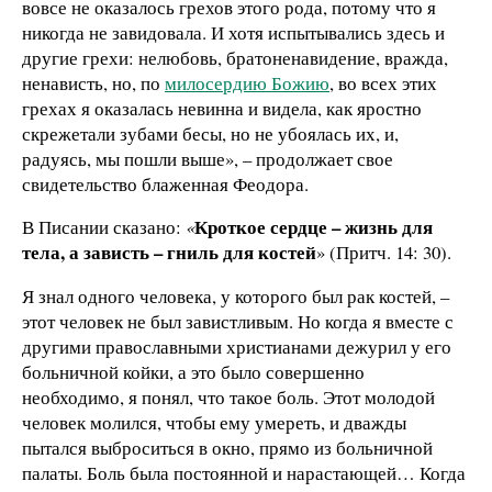
вовсе не оказалось грехов этого рода, потому что я
никогда не завидовала. И хотя испытывались здесь и
другие грехи: нелюбовь, братоненавидение, вражда,
ненависть, но, по
милосердию Божию
, во всех этих
грехах я оказалась невинна и видела, как яростно
скрежетали зубами бесы, но не убоялась их, и,
радуясь, мы пошли выше», – продолжает свое
свидетельство блаженная Феодора.
Кроткое сердце – жизнь для
В Писании сказано:
«
тела, а зависть – гниль для костей
» (Притч. 14: 30).
Я знал одного человека, у которого был рак костей, –
этот человек не был завистливым. Но когда я вместе с
другими православными христианами дежурил у его
больничной койки, а это было совершенно
необходимо, я понял, что такое боль. Этот молодой
человек молился, чтобы ему умереть, и дважды
пытался выброситься в окно, прямо из больничной
палаты. Боль была постоянной и нарастающей… Когда