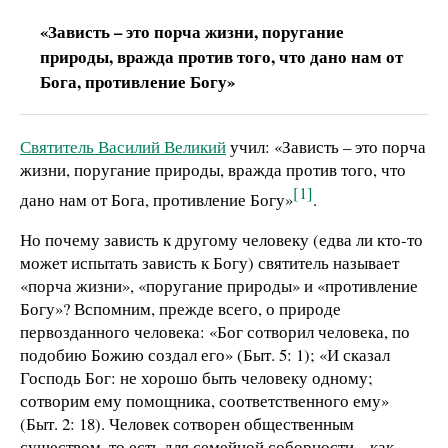
«Зависть – это порча жизни, поругание
природы, вражда против того, что дано нам от
Бога, противление Богу»
Святитель Василий Великий
учил: «Зависть – это порча
жизни, поругание природы, вражда против того, что
[1]
дано нам от Бога, противление Богу»
.
Но почему зависть к другому человеку (едва ли кто-то
может испытать зависть к Богу) святитель называет
«порча жизни», «поругание природы» и «противление
Богу»? Вспомним, прежде всего, о природе
первозданного человека: «Бог сотворил человека, по
подобию Божию создал его» (Быт. 5: 1); «И сказал
Господь Бог: не хорошо быть человеку одному;
сотворим ему помощника, соответственного ему»
(Быт. 2: 18). Человек сотворен общественным
существом, то есть для семейной соборности – как