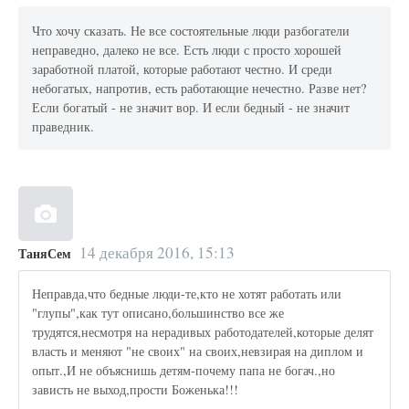
Что хочу сказать. Не все состоятельные люди разбогатели
неправедно, далеко не все. Есть люди с просто хорошей
заработной платой, которые работают честно. И среди
небогатых, напротив, есть работающие нечестно. Разве нет?
Если богатый - не значит вор. И если бедный - не значит
праведник.
14 декабря 2016, 15:13
ТаняСем
Неправда,что бедные люди-те,кто не хотят работать или
"глупы",как тут описано,большинство все же
трудятся,несмотря на нерадивых работодателей,которые делят
власть и меняют "не своих" на своих,невзирая на диплом и
опыт.,И не объяснишь детям-почему папа не богач.,но
зависть не выход,прости Боженька!!!