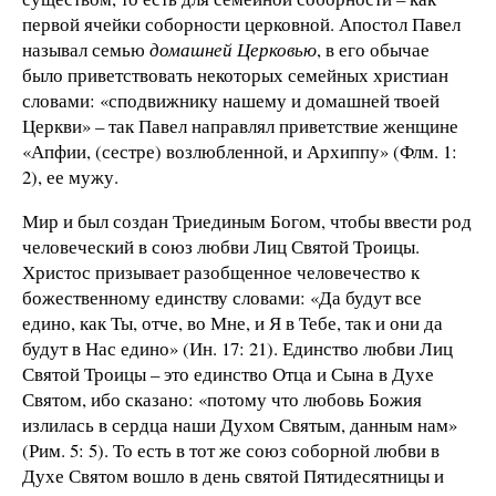
первой ячейки соборности церковной. Апостол Павел
называл семью
домашней Церковью
, в его обычае
было приветствовать некоторых семейных христиан
словами: «сподвижнику нашему и домашней твоей
Церкви» – так Павел направлял приветствие женщине
«Апфии, (сестре) возлюбленной, и Архиппу» (Флм. 1:
2), ее мужу.
Мир и был создан Триединым Богом, чтобы ввести род
человеческий в союз любви Лиц Святой Троицы.
Христос призывает разобщенное человечество к
божественному единству словами: «Да будут все
едино, как Ты, отче, во Мне, и Я в Тебе, так и они да
будут в Нас едино» (Ин. 17: 21). Единство любви Лиц
Святой Троицы – это единство Отца и Сына в Духе
Святом, ибо сказано: «потому что любовь Божия
излилась в сердца наши Духом Святым, данным нам»
(Рим. 5: 5). То есть в тот же союз соборной любви в
Духе Святом вошло в день святой Пятидесятницы и