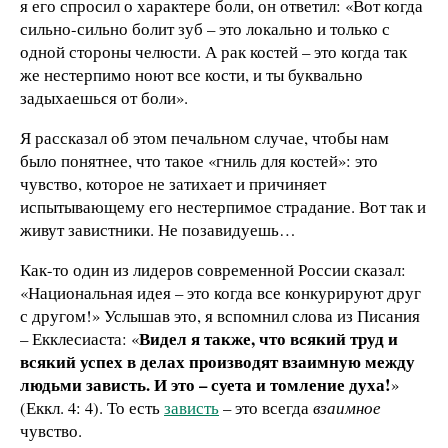
я его спросил о характере боли, он ответил: «Вот когда
сильно-сильно болит зуб – это локально и только с
одной стороны челюсти. А рак костей – это когда так
же нестерпимо ноют все кости, и ты буквально
задыхаешься от боли».
Я рассказал об этом печальном случае, чтобы нам
было понятнее, что такое «гниль для костей»: это
чувство, которое не затихает и причиняет
испытывающему его нестерпимое страдание. Вот так и
живут завистники. Не позавидуешь…
Как-то один из лидеров современной России сказал:
«Национальная идея – это когда все конкурируют друг
с другом!» Услышав это, я вспомнил слова из Писания
Видел я также, что всякий труд и
– Екклесиаста: «
всякий успех в делах производят взаимную между
людьми зависть. И это – суета и томление духа!
»
(Еккл. 4: 4). То есть
зависть
– это всегда
взаимное
чувство.