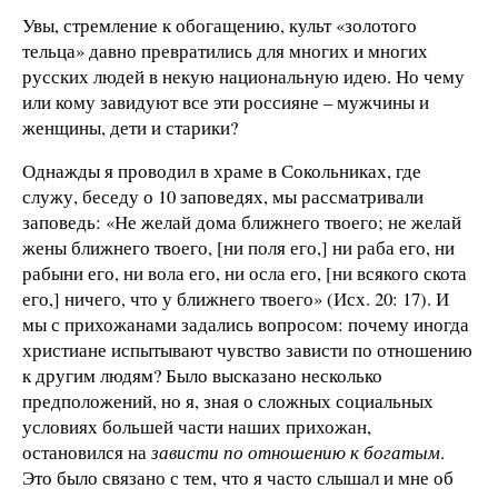
Увы, стремление к обогащению, культ «золотого
тельца» давно превратились для многих и многих
русских людей в некую национальную идею. Но чему
или кому завидуют все эти россияне – мужчины и
женщины, дети и старики?
Однажды я проводил в храме в Сокольниках, где
служу, беседу о 10 заповедях, мы рассматривали
заповедь: «Не желай дома ближнего твоего; не желай
жены ближнего твоего, [ни поля его,] ни раба его, ни
рабыни его, ни вола его, ни осла его, [ни всякого скота
его,] ничего, что у ближнего твоего» (Исх. 20: 17). И
мы с прихожанами задались вопросом: почему иногда
христиане испытывают чувство зависти по отношению
к другим людям? Было высказано несколько
предположений, но я, зная о сложных социальных
условиях большей части наших прихожан,
остановился на
зависти по отношению к богатым
.
Это было связано с тем, что я часто слышал и мне об