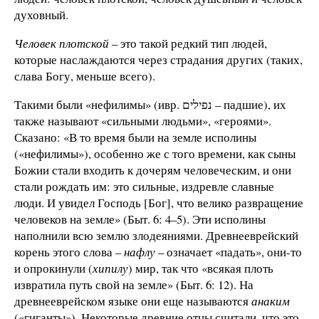
духовный.
Человек плотской
– это такой редкий тип людей,
которые наслаждаются через страдания других (таких,
слава Богу, меньше всего).
נפילים
также называют «сильными людьми», «героями».
Сказано: «В то время были на земле исполины
(«нефилимы»), особенно же с того времени, как сыны
Божии стали входить к дочерям человеческим, и они
стали рождать им: это сильные, издревле славные
люди. И увидел Господь [Бог], что велико развращение
человеков на земле» (Быт. 6: 4–5). Эти исполины
наполнили всю землю злодеяниями. Древнееврейский
корень этого слова –
нафлу
– означает «падать», они-то
и опрокинули (
хипилу
) мир, так что «всякая плоть
извратила путь свой на земле» (Быт. 6: 12). На
древнееврейском языке они еще называются
анаким
(«гиганты»). Некоторые древние отцы считали, что это