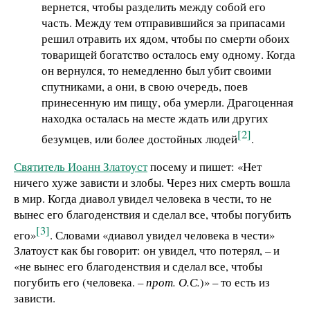
вернется, чтобы разделить между собой его
часть. Между тем отправившийся за припасами
решил отравить их ядом, чтобы по смерти обоих
товарищей богатство осталось ему одному. Когда
он вернулся, то немедленно был убит своими
спутниками, а они, в свою очередь, поев
принесенную им пищу, оба умерли. Драгоценная
находка осталась на месте ждать или других
[2]
безумцев, или более достойных людей
.
Святитель Иоанн Златоуст
посему и пишет: «Нет
ничего хуже зависти и злобы. Через них смерть вошла
в мир. Когда диавол увидел человека в чести, то не
вынес его благоденствия и сделал все, чтобы погубить
[3]
его»
. Словами «диавол увидел человека в чести»
Златоуст как бы говорит: он увидел, что потерял, – и
«не вынес его благоденствия и сделал все, чтобы
погубить его (человека.
– прот. О.С.
)» – то есть из
зависти.