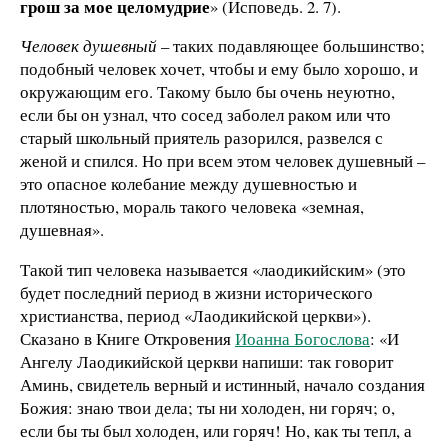
грош за мое целомудрие
» (Исповедь. 2. 7).
Человек душевный
– таких подавляющее большинство;
подобный человек хочет, чтобы и ему было хорошо, и
окружающим его. Такому было бы очень неуютно,
если бы он узнал, что сосед заболел раком или что
старый школьный приятель разорился, развелся с
женой и спился. Но при всем этом человек душевный –
это опасное колебание между душевностью и
плотяностью, мораль такого человека «земная,
душевная».
Такой тип человека называется «лаодикийским» (это
будет последний период в жизни исторического
христианства, период «Лаодикийской церкви»).
Сказано в Книге Откровения
Иоанна Богослова
: «И
Ангелу Лаодикийской церкви напиши: так говорит
Аминь, свидетель верный и истинный, начало создания
Божия: знаю твои дела; ты ни холоден, ни горяч; о,
если бы ты был холоден, или горяч! Но, как ты тепл, а