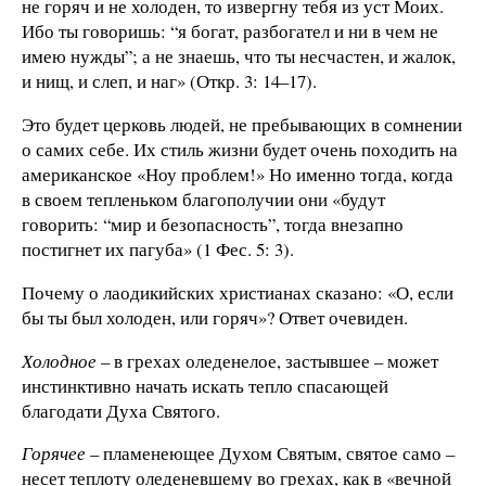
не горяч и не холоден, то извергну тебя из уст Моих.
Ибо ты говоришь: “я богат, разбогател и ни в чем не
имею нужды”; а не знаешь, что ты несчастен, и жалок,
и нищ, и слеп, и наг» (Откр. 3: 14–17).
Это будет церковь людей, не пребывающих в сомнении
о самих себе. Их стиль жизни будет очень походить на
американское «Ноу проблем!» Но именно тогда, когда
в своем тепленьком благополучии они «будут
говорить: “мир и безопасность”, тогда внезапно
постигнет их пагуба» (1 Фес. 5: 3).
Почему о лаодикийских христианах сказано: «О, если
бы ты был холоден, или горяч»? Ответ очевиден.
Холодное
– в грехах оледенелое, застывшее – может
инстинктивно начать искать тепло спасающей
благодати Духа Святого.
Горячее
– пламенеющее Духом Святым, святое само –
несет теплоту оледеневшему во грехах, как в «вечной