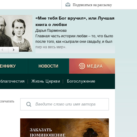
Подписаться на рассылку
«Мне тебя Бог вручил», или Лучшая
книга о любви
Дарья Парменова
Главная часть истории любви – то, что было
после того, как «сыграли они свадьбу, и был
пир на весь мир».
ЕННИКУ
НОВОСТИ
МЕДИА
благочестия
|
Жизнь Церкви
|
Богослужение
спечатать