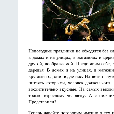
Разлуки не будет
Фредерика де Грааф
Новогодние праздники не обходятся без е
в домах и на улицах, в магазинах и церкв
другой, воображаемой. Представим себе, 
деревья. В домах и на улицах, в магази
круглый год они подле нас. Их ветви гну
питаясь которыми, человек должен жить.
восхитительно вкусные. На самых высоки
только взрослому человеку. А с нижни
Представили?
Теперь давайте поговорим именно о тех 