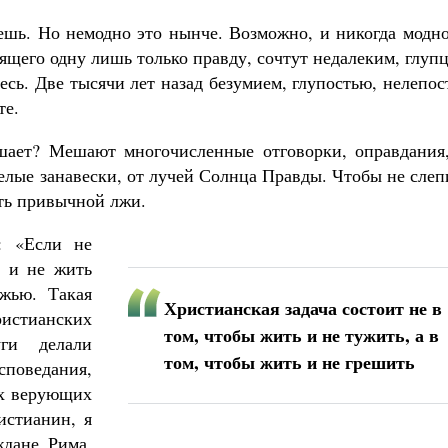
 ешь. Но немодно это нынче. Возможно, и никогда модн
рящего одну лишь только правду, сочтут недалеким, глуп
есь. Две тысячи лет назад безумием, глупостью, нелепо
те.
шает? Мешают многочисленные отговорки, оправдания,
яжелые занавески, от лучей Солнца Правды. Чтобы не сле
сть привычной лжи.
: «Если не
е и не жить
ожью. Такая
Христианская задача состоит не в
истианских
том, чтобы жить и не тужить, а в
уги делали
том, чтобы жить и не грешить
поведания,
их верующих
истианин, я
ждане Рима,