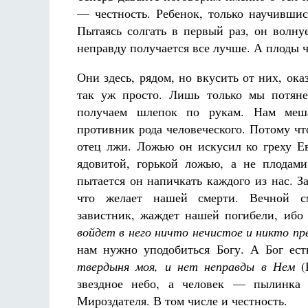
— честность. Ребенок, только научившис
Пытаясь солгать в первый раз, он волнуе
неправду получается все лучше. А плоды 
Они здесь, рядом, но вкусить от них, ока
так уж просто. Лишь только мы потяне
получаем шлепок по рукам. Нам меша
противник рода человеческого. Потому чт
отец лжи. Ложью он искусил ко греху Ев
ядовитой, горькой ложью, а не плодами
пытается он напичкать каждого из нас. За
что желает нашей смерти. Вечной с
завистник, жаждет нашей погибели, ибо
войдет в него ничто нечистое и никто п
нам нужно уподобиться Богу. А Бог ес
твердыня моя, и нет неправды в Нем
(П
звездное небо, а человек — пылинка 
Мироздателя. В том числе и честность.