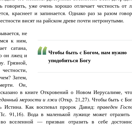
ь говорить, уже очень хорошо отличает честность от л
тся, краснеет и запинается. Однако раз за разом гово
честности висят на райском древе почти нетронутыми.
зывается, не
мся к ним,
ет сатана,
Чтобы быть с Богом, нам нужно
о он лжец и
уподобиться Богу
у. Грязной,
 честности,
чем? Затем,
мерти. Он,
 сказано в книге Откровений о Новом Иерусалиме, чт
реданный мерзости и лжи
(Откр. 21,27). Чтобы быть с Бо
ть Истина. Как воспевал пророк Давид:
праведен Госп
с. 91,16). Вода в маленькой лужице может отразить 
во вселенной — призван отразить в себе достоинс