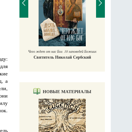
П
Е
аучись у
Чего ждет от нас Бог. 10 заповедей Божиих
Святитель Николай Сербский
юду:
 для
ские
д, а
ели,
НОВЫЕ МАТЕРИАЛЫ
они
силу
ок.
тель