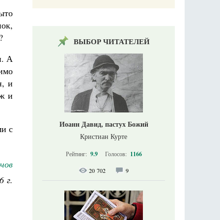
рыто
ок,
?
ВЫБОР ЧИТАТЕЛЕЙ
п. А
димо
н, и
ж и
Иоанн Давид, пастух Божий
ми с
Кристиан Курте
Рейтинг:
9.9
Голосов:
1166
чов
20 702
9
6 г.