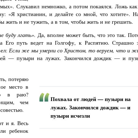
имых». Слукавил немножко, а потом покаялся. Ложь как
ну: «Я христианин, и делайте со мной, что хотите». Н
бы жить и не тужить, а в том, чтобы жить и не грешить.
не буду лгать».
Да, вполне может быть, что это так. По
а Его путь ведет на Голгофу, к Распятию. Страшно э
вел:
Если же мы умерли со Христом, то веруем, что и ж
юдей — пузыри на лужах. Закончился дождик — и пуз
ть, потеряю
ое место в
то в раю?
Похвала от людей — пузыри на
ищим, чем
лужах. Закончился дождик — и
 совестью.
пузыри исчезли
т и я. Весь
ли ребенок