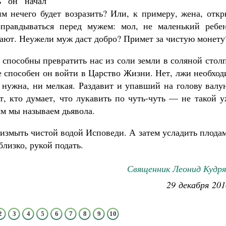
ь он начал
 им нечего будет возразить? Или, к примеру, жена, отк
оправдываться перед мужем: мол, не маленький ребен
лают. Неужели муж даст добро? Примет за чистую монету
 способны превратить нас из соли земли в соляной стол
не способен он войти в Царство Жизни. Нет, лжи необхо
 нужна, ни мелкая. Раздавит и упавший на голову валу
, кто думает, что лукавить по чуть-чуть — не такой у
м мы называем дьявола.
 измыть чистой водой Исповеди. А затем усладить плода
близко, рукой подать.
Священник Леонид Кудря
29 декабря 201
2
3
4
5
6
7
8
9
10