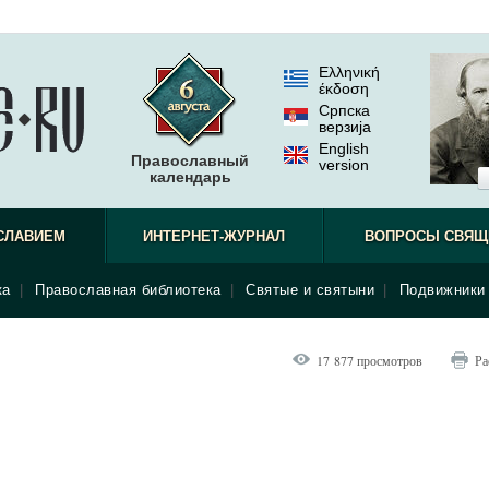
Ελληνική
έκδοση
Српска
верзиjа
English
Православный
version
календарь
СЛАВИЕМ
ИНТЕРНЕТ-ЖУРНАЛ
ВОПРОСЫ СВЯЩ
ка
|
Православная библиотека
|
Святые и святыни
|
Подвижники 
17 877 просмотров
Ра