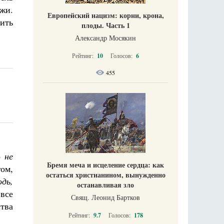
жи.
Европейский нацизм: корни, крона,
рить
плоды. Часть 1
Александр Мосякин
Рейтинг:
10
Голосов:
6
455
о
не
Бремя меча и исцеление сердца: как
гом,
остаться христианином, вынужденно
одь,
останавливая зло
все
Свящ. Леонид Бартков
тва
Рейтинг:
9.7
Голосов:
178