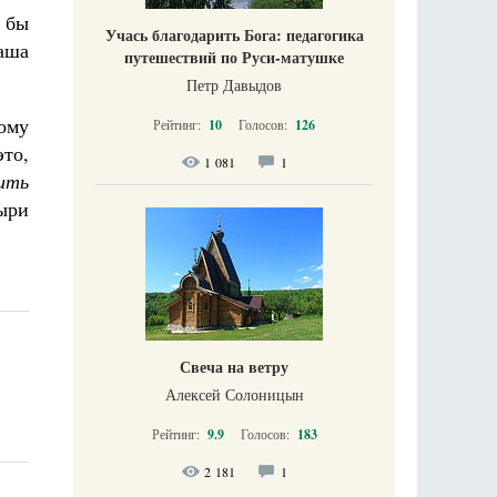
 бы
Учась благодарить Бога: педагогика
аша
путешествий по Руси-матушке
Петр Давыдов
тому
Рейтинг:
10
Голосов:
126
то,
1 081
1
ить
ыри
Свеча на ветру
Алексей Солоницын
Рейтинг:
9.9
Голосов:
183
2 181
1