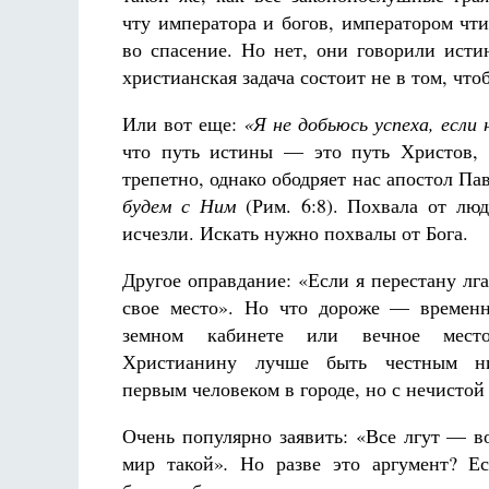
чту императора и богов, императором чт
во спасение. Но нет, они говорили исти
христианская задача состоит не в том, что
Или вот еще:
«Я не добьюсь успеха, если 
что путь истины — это путь Христов, 
трепетно, однако ободряет нас апостол Па
будем с Ним
(Рим. 6:8). Похвала от л
исчезли. Искать нужно похвалы от Бога.
Другое оправдание: «Если я перестану лга
свое место». Но что дороже — временн
земном кабинете или вечное мес
Христианину лучше быть честным н
первым человеком в городе, но с нечистой
Очень популярно заявить: «Все лгут — во
мир такой»
.
Но разве это аргумент? Ес