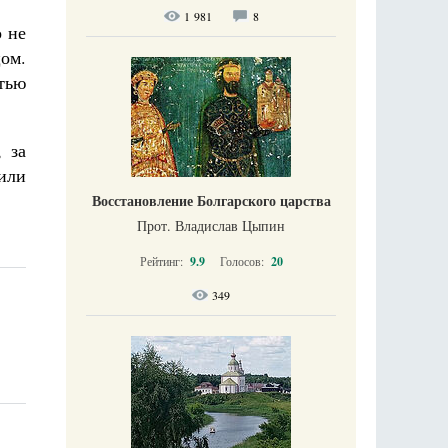
1 981
8
о не
цом.
стью
 за
пили
Восстановление Болгарского царства
Прот. Владислав Цыпин
Рейтинг:
9.9
Голосов:
20
349