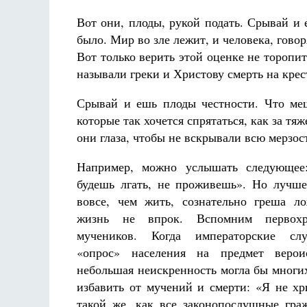
Вот они, плоды, рукой подать. Срывай и
было. Мир во зле лежит, и человека, гово
Вот только верить этой оценке не торопит
называли греки и Христову смерть на крес
Срывай и ешь плоды честности. Что ме
которые так хочется спрятаться, как за т
они глаза, чтобы не вскрывали всю мерзо
Например, можно услышать следующее
будешь лгать, не проживешь». Но лучш
вовсе, чем жить, сознательно греша л
жизнь не впрок. Вспомним первохр
мучеников. Когда императорские сл
«опрос» населения на предмет вероис
небольшая неискренность могла бы мног
избавить от мучений и смерти: «Я не хр
такой же, как все законопослушные гра