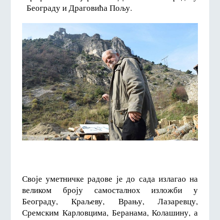
Београду и Драговића Пољу.
Своје уметничке радове је до сада излагао на
великом броју самосталнох изложби у
Београду, Краљеву, Врању, Лазаревцу,
Сремским Карловцима, Беранама, Колашину, а