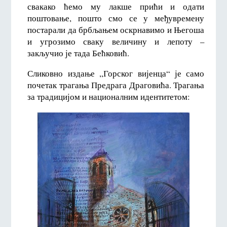
свакако ћемо му лакше прићи и одати
поштовање, пошто смо се у међувремену
постарали да брбљањем оскрнавимо и Његоша
и угрозимо сваку величину и лепоту –
закључио је тада Бећковић.
Сликовно издање ,,Горског вијенца“ је само
почетак трагања Предрага Драговића. Трагања
за традицијом и националним идентитетом: