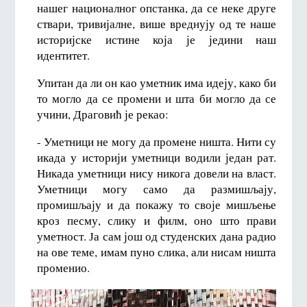
нашег националног опстанка, да се неке друге
ствари, тривијалне, више вреднују од те наше
историјске истине која је једини наш
идентитет.
Упитан да ли он као уметник има идеју, како би
то могло да се промени и шта би могло да се
учини, Драговић је рекао:
- Уметници не могу да промене ништа. Нити су
икада у историји уметници водили један рат.
Никада уметници нису никога довели на власт.
Уметници могу само да размишљају,
промишљају и да покажу то своје мишљење
кроз песму, слику и филм, оно што прави
уметност. Ја сам још од студенских дана радио
на ове теме, имам пуно слика, али нисам ништа
променио.