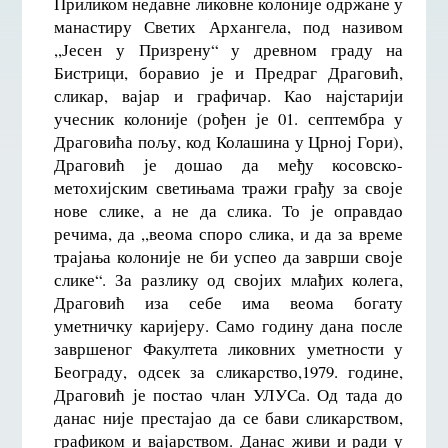
Приликом недавне ликовне колоније одржане у
манастиру Светих Архангела, под називом
,,Јесен у Призрену“ у древном граду на
Бистрици, боравио је и Предраг Драговић,
сликар, вајар и графичар. Као најстарији
учесник колоније (рођен је 01. септембра у
Драговића пољу, код Колашина у Црној Гори),
Драговић је дошао да међу косовско-
метохијским светињама тражи грађу за своје
нове слике, а не да слика. То је оправдао
речима, да ,,веома споро слика, и да за време
трајања колоније не би успео да заврши своје
слике“. За разлику од својих млађих колега,
Драговић иза себе има веома богату
уметничку каријеру. Само годину дана после
завршеног Факултета ликовних уметности у
Београду, одсек за сликарство,1979. године,
Драговић је постао члан УЛУСа. Од тада до
данас није престајао да се бави сликарством,
графиком и вајарством. Данас живи и ради у