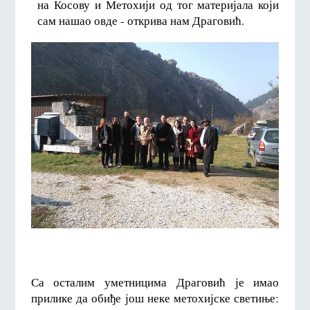
на Косову и Метохији од тог материјала који
сам нашао овде - открива нам Драговић.
Са осталим уметницима Драговић је имао
прилике да обиђе још неке метохијске светиње: