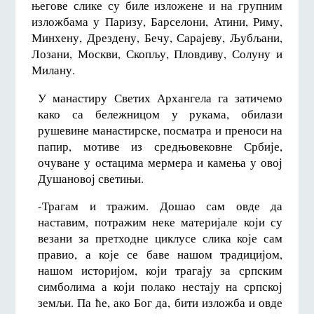
његове слике су биле изложене и на групним
изложбама у Паризу, Барселони, Атини, Риму,
Минхену, Дрездену, Бечу, Сарајеву, Љубљани,
Лозани, Москви, Скопљу, Пловдиву, Солуну и
Милану.
У манастиру Светих Архангела га затичемо
како са бележницом у рукама, обилази
рушевине манастирске, посматра и преноси на
папир, мотиве из средњовековне Србије,
очуване у остацима мермера и камења у овој
Душановој светињи.
-Трагам и тражим. Дошао сам овде да
наставим, потражим неке материјале који су
везани за претходне циклусе слика које сам
правио, а које се баве нашом традицијом,
нашом историјом, који трагају за српским
симболима а који полако нестају на српској
земљи. Па ће, ако Бог да, бити изложба и овде