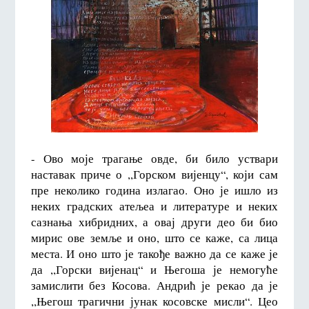
- Ово моје трагање овде, би било уствари
наставак приче о ,,Горском вијенцу“, који сам
пре неколико година излагао. Оно је ишло из
неких градских атељеа и литературе и неких
сазнања хибридних, а овај други део би био
мирис ове земље и оно, што се каже, са лица
места. И оно што је такође важно да се каже је
да ,,Горски вијенац“ и Његоша је немогуће
замислити без Косова. Андрић је рекао да је
,,Његош трагични јунак косовске мисли“. Цео