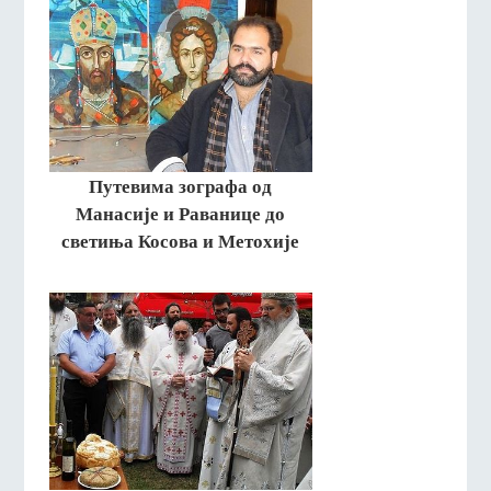
Путевима зографа од
Манасије и Раванице до
светиња Косова и Метохије