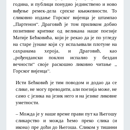
година, и публици понудио јединствено и ново
виђење ремек-дела српске књижевности. То
сликовно издање Горског вијенца је штампао
,,Партенон“. Драговић је том приликом добио
позитивне критике од великана наше поезије
Матије Бећковића, који је рекао да је по угледу
на старе јунаке који су испаљивали плотуне на
сахранама хероја, и Драговић, као
,,рођендански поклон испалио у бездан
вечности“ своје раскошно ликовно читање ,,
Горског вијенца“.
Исти Бећковић је тим поводом и додао да се
слике, не могу преводити, али поезија може, не
само с језика на језик него и на језике ликовне
уметности.
– Можда је у наше време прави пут ка Његошу
сликарство и можда ћемо преко слика (и
икона) пре доћи до Његоша. Сликом у тишини