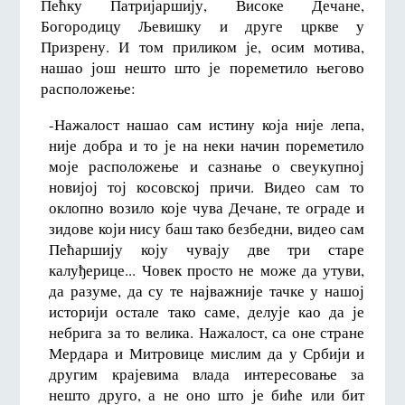
Пећку Патријаршију, Високе Дечане,
Богородицу Љевишку и друге цркве у
Призрену. И том приликом је, осим мотива,
нашао још нешто што је пореметило његово
расположење:
-Нажалост нашао сам истину која није лепа,
није добра и то је на неки начин пореметило
моје расположење и сазнање о свеукупној
новијој тој косовској причи. Видео сам то
оклопно возило које чува Дечане, те ограде и
зидове који нису баш тако безбедни, видео сам
Пећаршију коју чувају две три старе
калуђерице... Човек просто не може да утуви,
да разуме, да су те најважније тачке у нашој
историји остале тако саме, делује као да је
небрига за то велика. Нажалост, са оне стране
Мердара и Митровице мислим да у Србији и
другим крајевима влада интересовање за
нешто друго, а не оно што је биће или бит