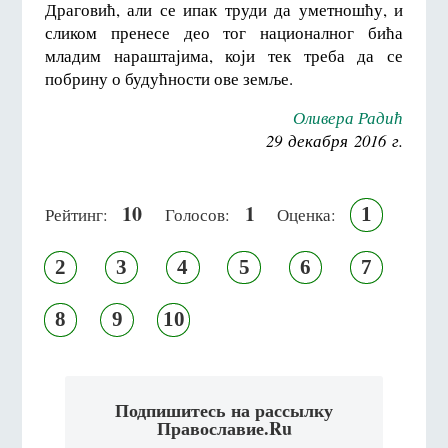
Драговић, али се ипак труди да уметношћу, и
сликом пренесе део тог националног бића
младим нараштајима, који тек треба да се
побрину о будућности ове земље.
Оливера Радић
29 декабря 2016 г.
10
1
1
Рейтинг:
Голосов:
Оценка:
2
3
4
5
6
7
8
9
10
Подпишитесь на рассылку
Православие.Ru