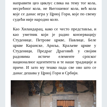
направити цео циклус слика на тему тог кола,
несрећног кола, не Његошевог кола, већ кола
које се данас игра у Црној Гори, које по свему
судећи није народно коло.
Као Хиландарац, како се често представља, и
као уметник који је радио конзервацију
Студенице, Петрове цркве, Павлице, Беле
цркве Каранске, Ариља, Краљеве цркве у
Студеници, Предраг Драговић у својим
радовима истиче елементе српског
националног идентитета и те наше традиције и
приче. И зато му тешко пада све ово што се
данас дешава у Црној Гори и Србији.