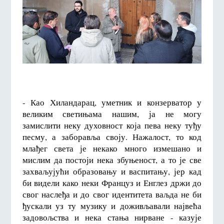
- Као Хиландарац, уметник и конзерватор у
великим светињама нашим, ја не могу
замислити неку духовност која пева неку туђу
песму, а заборавља своју. Нажалост, то код
млађег света је некако много измешано и
мислим да постоји нека збуњеност, а то је све
захваљујући образовању и васпитању, јер кад
би видели како неки Француз и Енглез држи до
свог наслеђа и до свог идентитета ваљда не би
ђускали уз ту музику и доживљавали највећа
задовољства и нека стања нирване - казује