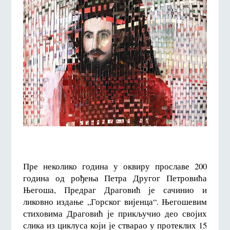
Пре неколико година у оквиру прославе 200
година од рођења Петра Другог Петровића
Његоша, Предраг Драговић је сачинио и
ликовно издање „Горског вијенца“. Његошевим
стиховима Драговић је прикључио део својих
слика из циклуса који је стварао у протеклих 15