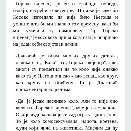
,,Горски вијенац“ је еп о слободи, победи,
издаји, несрећи, о витештву. Питање је како би
Косово изгледало да није било Његоша и
уопште шта би ми знали о том времену, како би
ми тумачили ту симболику. Тај ,,Горски
вијенац“ је косовска прича коју сам ја испричао
на један себи својствен начин.
Драговић је осим многих других детаља,
осликао и ,, Коло“ из ,,Горског вијенца“, али,
многи су приметили да то коло није онакво
како га је Његош описао - као венац, као круг,
као круну на Ловћену. То је Драговић
прокоментарисао речима:
-Да, ја јесам насликао коло. Али то није оно
коло из ,,Горског вијенца“, које је глас народа.
Ово је лудо коло које се сад игра у Црној Гори.
То је коло хомосексуалаца, идиота, кретена,
људи који личе на животиње. Мислим да ћу