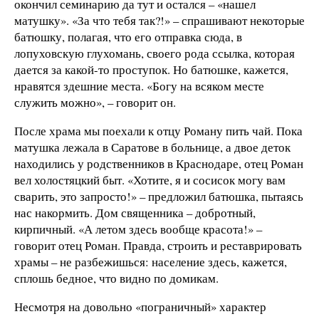
окончил семинарию да тут и остался – «нашел
матушку». «За что тебя так?!» – спрашивают некоторые
батюшку, полагая, что его отправка сюда, в
лопуховскую глухомань, своего рода ссылка, которая
дается за какой-то проступок. Но батюшке, кажется,
нравятся здешние места. «Богу на всяком месте
служить можно», – говорит он.
После храма мы поехали к отцу Роману пить чай. Пока
матушка лежала в Саратове в больнице, а двое деток
находились у родственников в Краснодаре, отец Роман
вел холостяцкий быт. «Хотите, я и сосисок могу вам
сварить, это запросто!» – предложил батюшка, пытаясь
нас накормить. Дом священника – добротный,
кирпичный. «А летом здесь вообще красота!» –
говорит отец Роман. Правда, строить и реставрировать
храмы – не разбежишься: население здесь, кажется,
сплошь бедное, что видно по домикам.
Несмотря на довольно «пограничный» характер