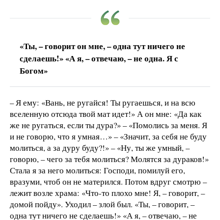
«Ты, – говорит он мне, – одна тут ничего не
сделаешь!» «А я, – отвечаю, – не одна. Я с
Богом»
– Я ему: «Вань, не ругайся! Ты ругаешься, и на всю
вселенную отсюда твой мат идет!» А он мне: «Да как
же не ругаться, если ты дура?» – «Помолись за меня. Я
и не говорю, что я умная…» – «Значит, за себя не буду
молиться, а за дуру буду?!» – «Ну, ты же умный, –
говорю, – чего за тебя молиться? Молятся за дураков!»
Стала я за него молиться: Господи, помилуй его,
вразуми, чтоб он не матерился. Потом вдруг смотрю –
лежит возле храма: «Что-то плохо мне! Я, – говорит, –
домой пойду». Уходил – злой был. «Ты, – говорит, –
одна тут ничего не сделаешь!» «А я, – отвечаю, – не