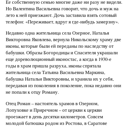
Ее собственную семью многие даже ни разу не видели.
Но Валентина Васильевна говорит, что дочь и муж на
лето к ней приезжают. Дочь заставила взять сотовый
телефон: «Переживает, вдруг я где-нибудь замерзну».
Недавно одна жительница села Озерное, Наталья
Викторовна Яковлева, вернула Никольскому храму две
иконы, которые были ей переданы по наследству от
бабушки. Образы Богородицы и Спасителя украшали
еще дореволюционный иконостас, а когда в 1930-е
годы в храм пришла разруха, иконы спрятала
жительница села Татьяна Васильевна Маркина,
бабушка Натальи Викторовны, и хранила их у себя,
передавая из поколения в поколение, пока недавно они
не попали к отцу Роману.
Отец Роман – настоятель храмов в Озерном,
Лопуховке и Приречном – от церкви к церкви
проезжает в день десятки километров. Совсем
молодой батюшка родом из Ростова, в Саратове