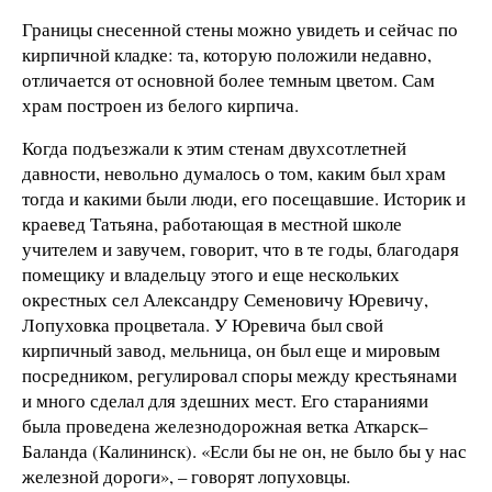
Границы снесенной стены можно увидеть и сейчас по
кирпичной кладке: та, которую положили недавно,
отличается от основной более темным цветом. Сам
храм построен из белого кирпича.
Когда подъезжали к этим стенам двухсотлетней
давности, невольно думалось о том, каким был храм
тогда и какими были люди, его посещавшие. Историк и
краевед Татьяна, работающая в местной школе
учителем и завучем, говорит, что в те годы, благодаря
помещику и владельцу этого и еще нескольких
окрестных сел Александру Семеновичу Юревичу,
Лопуховка процветала. У Юревича был свой
кирпичный завод, мельница, он был еще и мировым
посредником, регулировал споры между крестьянами
и много сделал для здешних мест. Его стараниями
была проведена железнодорожная ветка Аткарск–
Баланда (Калининск). «Если бы не он, не было бы у нас
железной дороги», – говорят лопуховцы.