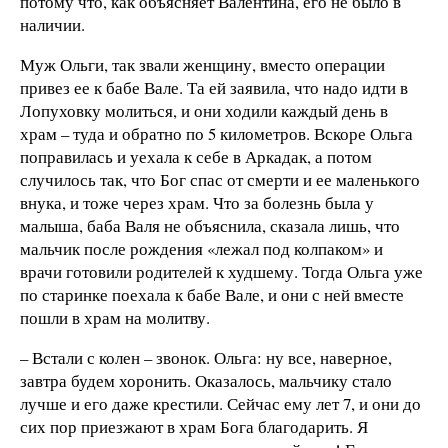
потому что, как объясняет Валентина, его не было в
наличии.
Муж Ольги, так звали женщину, вместо операции
привез ее к бабе Вале. Та ей заявила, что надо идти в
Лопуховку молиться, и они ходили каждый день в
храм – туда и обратно по 5 километров. Вскоре Ольга
поправилась и уехала к себе в Аркадак, а потом
случилось так, что Бог спас от смерти и ее маленького
внука, и тоже через храм. Что за болезнь была у
малыша, баба Валя не объяснила, сказала лишь, что
мальчик после рождения «лежал под колпаком» и
врачи готовили родителей к худшему. Тогда Ольга уже
по старинке поехала к бабе Вале, и они с ней вместе
пошли в храм на молитву.
– Встали с колен – звонок. Ольга: ну все, наверное,
завтра будем хоронить. Оказалось, мальчику стало
лучше и его даже крестили. Сейчас ему лет 7, и они до
сих пор приезжают в храм Бога благодарить. Я