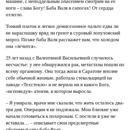
машине, с неподдельным опасением смотрим на ее
ноги – слава Богу! Баба Валя в сапогах! От сердца
отлегло.
Тонкий платок и легкое демисезонное пальто едва ли
не нараспашку вряд ли греют в суровый лопуховский
мороз. Позже баба Валя расскажет нам, что холодом
она «лечится».
25 лет назад с Валентиной Васильевной случилось
несчастье: у нее обнаружился рак, метастазы пошли по
всему организму. Она тогда жила в Саратове вполне
себе обычной жизнью, работала стекольщицей на
заводе «Техстекло» и не верила ни в какого Бога,
«исповедуя» атеизм, в котором выросла.
– Я умирала, врачи мне сказали, что жить осталось два-
три дня. Операции я не подлежала. Мои близкие уже
начали готовиться к похоронам. С постели я уже не
вставала… – описывает свои предсмертные
обстоятельства баба Валя.