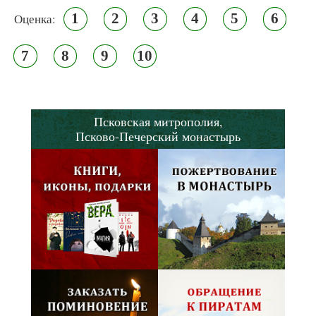
1
2
3
4
5
6
Оценка:
7
8
9
10
Псковская митрополия,
Псково-Печерский монастырь