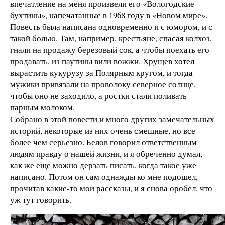
впечатление на меня произвели его «Вологодские
бухтины», напечатанные в 1968 году в «Новом мире».
Повесть была написана одновременно и с юмором, и с
такой болью. Там, например, крестьяне, спасая колхоз,
гнали на продажу березовый сок, а чтобы поехать его
продавать, из паутины вили вожжи. Хрущев хотел
вырастить кукурузу за Полярным кругом, и тогда
мужики привязали на проволоку северное солнце,
чтобы оно не заходило, а ростки стали поливать
парным молоком.
Собрано в этой повести и много других замечательных
историй, некоторые из них очень смешные, но все
более чем серьезно. Белов говорил ответственным
людям правду о нашей жизни, и я обреченно думал,
как же еще можно дерзать писать, когда такое уже
написано. Потом он сам однажды ко мне подошел,
прочитав какие-то мои рассказы, и я снова оробел, что
уж тут говорить.