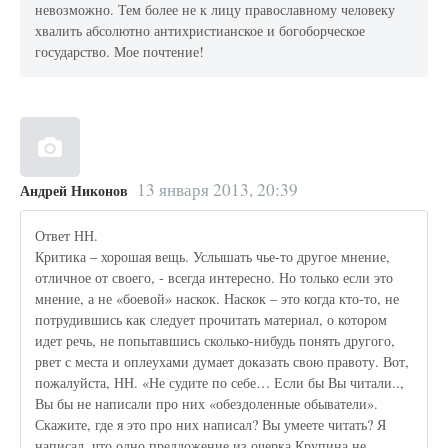
невозможно. Тем более не к лицу православному человеку
хвалить абсолютно антихристианское и богоборческое
государство. Мое почтение!
13 января 2013, 20:39
Андрей Никонов
Ответ НН.
Критика – хорошая вещь. Услышать чье-то другое мнение,
отличное от своего, - всегда интересно. Но только если это
мнение, а не «боевой» наскок. Наскок – это когда кто-то, не
потрудившись как следует прочитать материал, о котором
идет речь, не попытавшись сколько-нибудь понять другого,
рвет с места и оплеухами думает доказать свою правоту. Вот,
пожалуйста, НН. «Не судите по себе… Если бы Вы читали..,
Вы бы не написали про них «обездоленные обыватели».
Скажите, где я это про них написал? Вы умеете читать? Я
написал, что одно предложение из очерка Крупина не