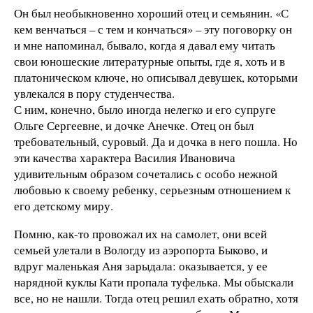
Он был необыкновенно хороший отец и семьянин. «С
кем венчаться – с тем и кончаться» – эту поговорку он
и мне напоминал, бывало, когда я давал ему читать
свои юношеские литературные опыты, где я, хоть и в
платоническом ключе, но описывал девушек, которыми
увлекался в пору студенчества.
С ним, конечно, было иногда нелегко и его супруге
Ольге Сергеевне, и дочке Анечке. Отец он был
требовательный, суровый. Да и дочка в него пошла. Но
эти качества характера Василия Ивановича
удивительным образом сочетались с особо нежной
любовью к своему ребенку, серьезным отношением к
его детскому миру.
Помню, как-то провожал их на самолет, они всей
семьей улетали в Вологду из аэропорта Быково, и
вдруг маленькая Аня зарыдала: оказывается, у ее
нарядной куклы Кати пропала туфелька. Мы обыскали
все, но не нашли. Тогда отец решил ехать обратно, хотя