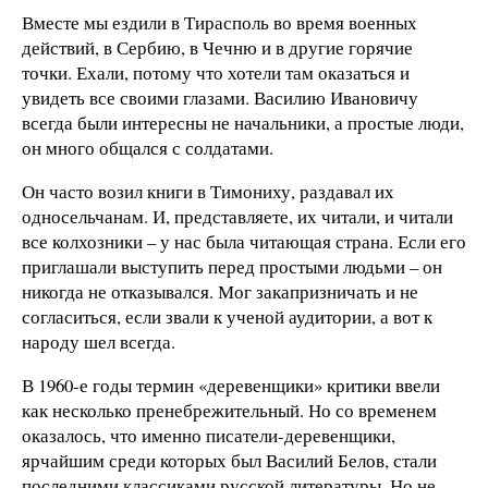
Вместе мы ездили в Тирасполь во время военных
действий, в Сербию, в Чечню и в другие горячие
точки. Ехали, потому что хотели там оказаться и
увидеть все своими глазами. Василию Ивановичу
всегда были интересны не начальники, а простые люди,
он много общался с солдатами.
Он часто возил книги в Тимониху, раздавал их
односельчанам. И, представляете, их читали, и читали
все колхозники – у нас была читающая страна. Если его
приглашали выступить перед простыми людьми – он
никогда не отказывался. Мог закапризничать и не
согласиться, если звали к ученой аудитории, а вот к
народу шел всегда.
В 1960-е годы термин «деревенщики» критики ввели
как несколько пренебрежительный. Но со временем
оказалось, что именно писатели-деревенщики,
ярчайшим среди которых был Василий Белов, стали
последними классиками русской литературы. Но не