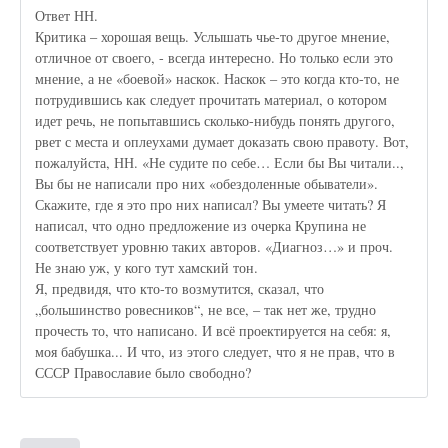
Ответ НН.
Критика – хорошая вещь. Услышать чье-то другое мнение,
отличное от своего, - всегда интересно. Но только если это
мнение, а не «боевой» наскок. Наскок – это когда кто-то, не
потрудившись как следует прочитать материал, о котором
идет речь, не попытавшись сколько-нибудь понять другого,
рвет с места и оплеухами думает доказать свою правоту. Вот,
пожалуйста, НН. «Не судите по себе… Если бы Вы читали..,
Вы бы не написали про них «обездоленные обыватели».
Скажите, где я это про них написал? Вы умеете читать? Я
написал, что одно предложение из очерка Крупина не
соответствует уровню таких авторов. «Диагноз…» и проч.
Не знаю уж, у кого тут хамский тон.
Я, предвидя, что кто-то возмутится, сказал, что
„большинство ровесников“, не все, – так нет же, трудно
прочесть то, что написано. И всё проектируется на себя: я,
моя бабушка... И что, из этого следует, что я не прав, что в
СССР Православие было свободно?