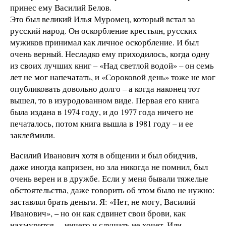
принес ему Василий Белов.
Это был великий Илья Муромец, который встал за
русский народ. Он оскорбление крестьян, русских
мужиков принимал как личное оскорбление. И был
очень верный. Несладко ему приходилось, когда одну
из своих лучших книг – «Над светлой водой» – он семь
лет не мог напечатать, и «Сороковой день» тоже не мог
опубликовать довольно долго – а когда наконец тот
вышел, то в изуродованном виде. Первая его книга
была издана в 1974 году, и до 1977 года ничего не
печаталось, потом книга вышла в 1981 году – и ее
заклеймили.
Василий Иванович хотя в общении и был обидчив,
даже иногда капризен, но зла никогда не помнил, был
очень верен и в дружбе. Если у меня бывали тяжелые
обстоятельства, даже говорить об этом было не нужно:
заставлял брать деньги. Я: «Нет, не могу, Василий
Иванович», – но он как сдвинет свои брови, как
нахмурится… ничего и слушать не хочет. Или,