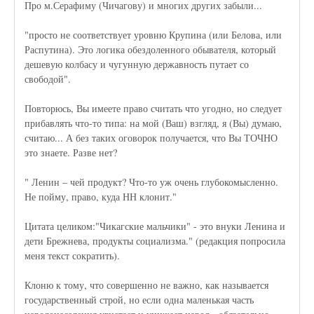
Про м.Серафиму (Чичагову) и многих других забыли...
"просто не соответствует уровню Крупина (или Белова, или
Распутина). Это логика обездоленного обывателя, который
дешевую колбасу и чугунную державность путает со
свободой".
Повторюсь, Вы имеете право считать что угодно, но следует
прибавлять что-то типа: на мой (Ваш) взгляд, я (Вы) думаю,
считаю... А без таких оговорок получается, что Вы ТОЧНО
это знаете. Разве нет?
" Ленин – чей продукт? Что-то уж очень глубокомысленно.
Не пойму, право, куда НН клонит."
Цитата целиком:"Чикагские мальчики" - это внуки Ленина и
дети Брежнева, продукты социализма." (редакция попросила
меня текст сократить).
Клоню к тому, что совершенно не важно, как называется
государственный строй, но если одна маленькая часть