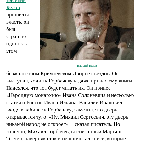
Белов
пришел во
власть, он
был
страшно
одинок в
этом
Василий Белов
безжалостном Кремлевском Дворце съездов. Он
выступал, ходил к Горбачеву и даже принес ему книги.
Надеялся, что тот будет читать их. Он принес
«Народную монархию» Ивана Солоневича и несколько
статей о России Ивана Ильина. Василий Иванович,
входя в кабинет к Горбачеву, заметил, что дверь
открывается туго. «Ну, Михаил Сергеевич, эту дверь
никакой народ не откроет», – сказал писатель. Но,
конечно, Михаил Горбачев, воспитанный Маргарет
Тетчер, наверняка так и не прочитал книги, которые