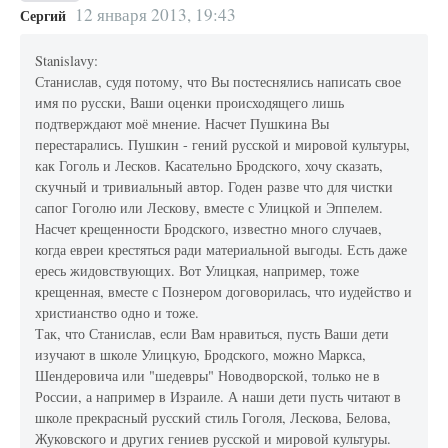
12 января 2013, 19:43
Сергий
Stanislavу:
Станислав, судя потому, что Вы постеснялись написать свое
имя по русски, Ваши оценки происходящего лишь
подтверждают моё мнение. Насчет Пушкина Вы
перестарались. Пушкин - гений русской и мировой культуры,
как Гоголь и Лесков. Касательно Бродского, хочу сказать,
скучный и тривиальный автор. Годен разве что для чистки
сапог Гоголю или Лескову, вместе с Улицкой и Эппелем.
Насчет крещенности Бродского, известно много случаев,
когда евреи крестяться ради материальной выгоды. Есть даже
ересь жидовствующих. Вот Улицкая, например, тоже
крещенная, вместе с Познером договорилась, что иудейство и
христианство одно и тоже.
Так, что Станислав, если Вам нравиться, пусть Ваши дети
изучают в школе Улицкую, Бродского, можно Маркса,
Шендеровича или "шедевры" Новодворской, только не в
России, а например в Израиле. А наши дети пусть читают в
школе прекрасный русский стиль Гоголя, Лескова, Белова,
Жуковского и других гениев русской и мировой культуры.