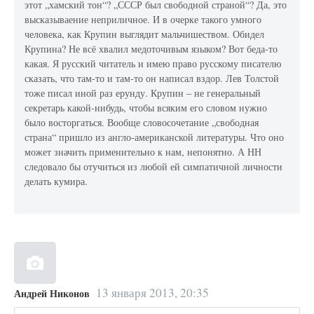
этот „хамский тон“? „СССР был свободной страной“? Да, это
высказываение неприличное. И в очерке такого умного
человека, как Крупин выглядит мальчишеством. Обидел
Крупина? Не всё хвалил медоточивым языком? Вот беда-то
какая. Я русский читатель и имею право русскому писателю
сказать, что там-то и там-то он написал вздор. Лев Толстой
тоже писал иной раз ерунду. Крупин – не генеральный
секретарь какой-нибудь, чтобы всяким его словом нужно
было восторгаться. Вообще словосочетание „свободная
страна“ пришло из англо-американской литературы. Что оно
может значить применительно к нам, непонятно. А НН
следовало бы отучиться из любой ей симпатичной личности
делать кумира.
13 января 2013, 20:35
Андрей Никонов