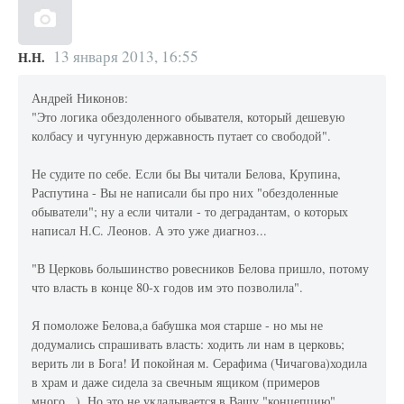
13 января 2013, 16:55
Н.Н.
Андрей Никонов:
"Это логика обездоленного обывателя, который дешевую
колбасу и чугунную державность путает со свободой".
Не судите по себе. Если бы Вы читали Белова, Крупина,
Распутина - Вы не написали бы про них "обездоленные
обыватели"; ну а если читали - то деградантам, о которых
написал Н.С. Леонов. А это уже диагноз...
"В Церковь большинство ровесников Белова пришло, потому
что власть в конце 80-х годов им это позволила".
Я помоложе Белова,а бабушка моя старше - но мы не
додумались спрашивать власть: ходить ли нам в церковь;
верить ли в Бога! И покойная м. Серафима (Чичагова)ходила
в храм и даже сидела за свечным ящиком (примеров
много...). Но это не укладывается в Вашу "концепцию".