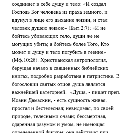
соединяет в себе душу и тело: «И создал
Господь Бог человека из праха земного, и
вдунул в лице его дыхание жизни, и стал
человек душею живою» (Быт.2:7); «И не
бойтесь убивающих тело, души же не
могущих убить; а бойтесь более Того, Кто
может и душу и тело погубить в геенне»
(Мф.10:28). Христианская антропология,
берущая начало в священных библейских
книгах, подробно разработана в патристике. В
богословии святых отцов душа является
важнейшей категорией. «Душа, - пишет преп.
Иоанн Дамаскин, - есть сущность живая,
простая и бестелесная; невидимая, по своей
природе, телесными очами; бессмертная,
одаренная разумом и умом, не имеющая
определенной фигуры; она действует при