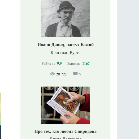
Иоанн Давид, пастух Божий
Кристиан Курте
Рейтинг:
9.9
Голосов:
1167
20 722
9
Про тех, кто любит Спиридона
Елена Долгачёва