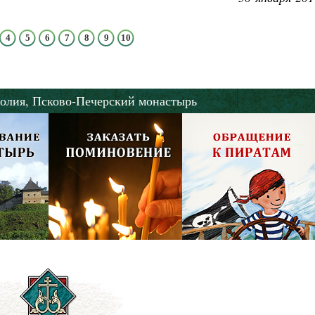
4
5
6
7
8
9
10
олия,
Псково-Печерский монастырь