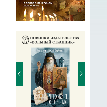
НОВИНКИ ИЗДАТЕЛЬСТВА
«ВОЛЬНЫЙ СТРАННИК»
П
Е
аучись у