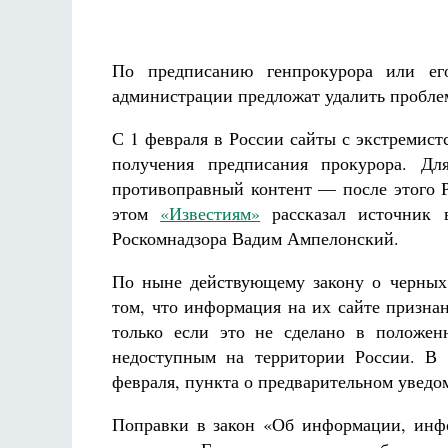
Разлуки не будет
Фредерика де Грааф
По предписанию генпрокурора или его
администрации предложат удалить пробл
С 1 февраля в России сайты с экстремист
получения предписания прокурора. Для
противоправный контент — после этого Р
этом
«Известиям»
рассказал источник в
Роскомнадзора Вадим Ампелонский.
По ныне действующему закону о черных 
том, что информация на их сайте призна
только если это не сделано в положен
недоступным на территории России. В 
февраля, пункта о предварительном уведом
Поправки в закон «Об информации, инф