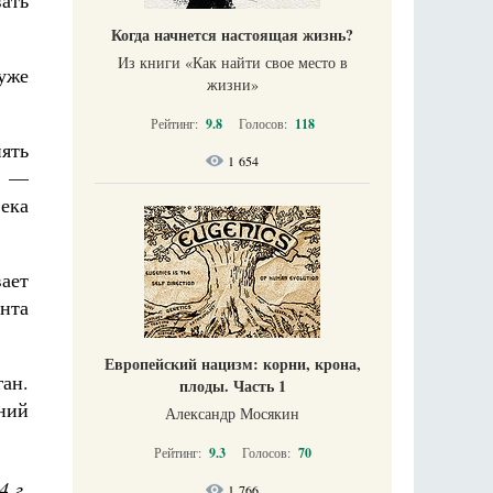
ать
Когда начнется настоящая жизнь?
Из книги «Как найти свое место в
уже
жизни​»
Рейтинг:
9.8
Голосов:
118
ять
1 654
! —
века
ает
ента
Европейский нацизм: корни, крона,
ган.
плоды. Часть 1
ений
Александр Мосякин
Рейтинг:
9.3
Голосов:
70
4 г.
1 766