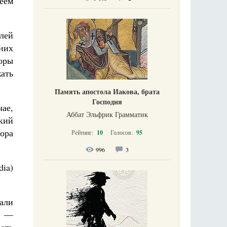
еем
лей
них
оры
ать
Память апостола Иакова, брата
Господня
чае,
Аббат Эльфрик Грамматик
кий
ора
Рейтинг:
10
Голосов:
95
996
3
ia)
али
. —