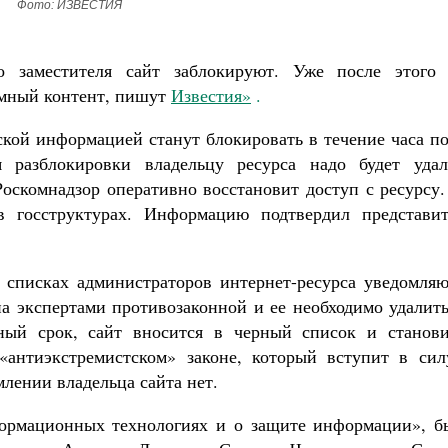
Фото: ИЗВЕСТИЯ
Роман Котов
Как найти своё место в жизни
Кирилл Мурышев
 заместителя сайт заблокируют. Уже после этого 
емный контент, пишут
Известия»
.
ской информацией станут блокировать в течение часа п
 разблокировки владельцу ресурса надо будет удал
оскомнадзор оперативно восстановит доступ с ресурсу.
 госструктурах. Информацию подтвердил представит
списках администраторов интернет-ресурса уведомляю
на экспертами противозаконной и ее необходимо удалит
ный срок, сайт вносится в черный список и станови
«антиэкстремистском» законе, который вступит в сил
лении владельца сайта нет.
ормационных технологиях и о защите информации», б