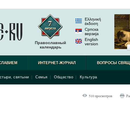
Ελληνική
έκδοση
Српска
верзиjа
English
Православный
version
календарь
СЛАВИЕМ
ИНТЕРНЕТ-ЖУРНАЛ
ВОПРОСЫ СВЯЩ
стыри, святыни
|
Семья
|
Общество
|
Культура
510 просмотров
Ра