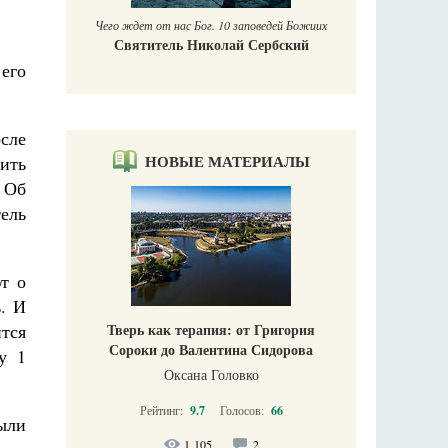
Чего ждет от нас Бог. 10 заповедей Божиих
Святитель Николай Сербский
его
осле
НОВЫЕ МАТЕРИАЛЫ
ить
 Об
ель
т о
ь. И
тся
Тверь как терапия: от Григория
Сороки до Валентина Сидорова
у 1
Оксана Головко
Рейтинг:
9.7
Голосов:
66
ыли
1 105
2