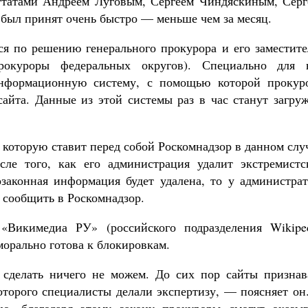
путатами Андреем Луговым, Сергеем Чиндяскиным, Серг
был принят очень быстро — меньше чем за месяц.
ся по решению генерального прокурора и его заместите
окуроры федеральных округов). Специально для 
информационную систему, с помощью которой прокур
айта. Данные из этой системы раз в час станут загруж
 которую ставит перед собой Роскомнадзор в данном слу
сле того, как его администрация удалит экстремистс
законная информация будет удалена, то у администрат
м сообщить в Роскомнадзор.
«Викимедиа РУ» (российского подразделения Wikiped
морально готова к блокировкам.
делать ничего не можем. До сих пор сайты признав
оторого специалисты делали экспертизу, — поясняет он