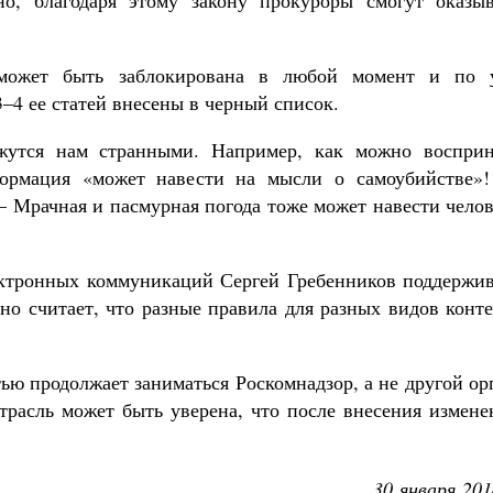
но, благодаря этому закону прокуроры смогут оказыв
 может быть заблокирована в любой момент и по 
–4 ее статей внесены в черный список.
жутся нам странными. Например, как можно восприн
формация «может навести на мысли о самоубийстве»
— Мрачная и пасмурная погода тоже может навести чело
ектронных коммуникаций Сергей Гребенников поддержив
но считает, что разные правила для разных видов конт
ью продолжает заниматься Роскомнадзор, а не другой ор
отрасль может быть уверена, что после внесения измен
30 января 201