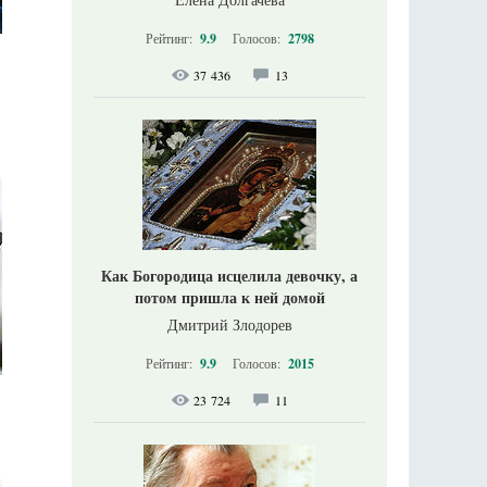
Рейтинг:
9.9
Голосов:
2798
37 436
13
Как Богородица исцелила девочку, а
потом пришла к ней домой
Дмитрий Злодорев
Рейтинг:
9.9
Голосов:
2015
23 724
11