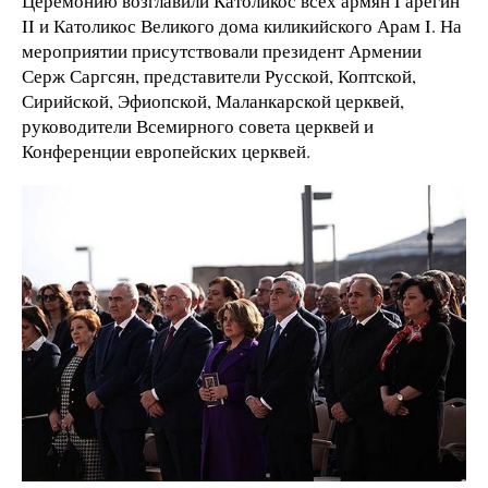
Церемонию возглавили Католикос всех армян Гарегин
II и Католикос Великого дома киликийского Арам I. На
мероприятии присутствовали президент Армении
Серж Саргсян, представители Русской, Коптской,
Сирийской, Эфиопской, Маланкарской церквей,
руководители Всемирного совета церквей и
Конференции европейских церквей.