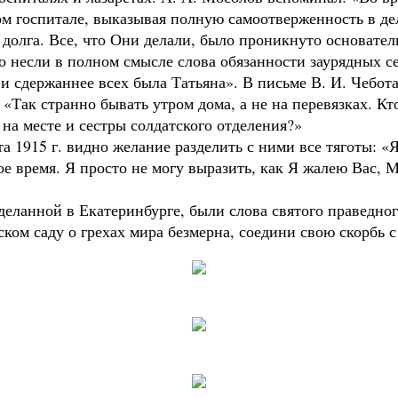
 госпитале, выказывая полную самоотверженность в деле
 долга. Все, что Они делали, было проникнуто основате
о несли в полном смысле слова обязанности заурядных с
 и сдержаннее всех была Татьяна». В письме В. И. Чебот
 «Так странно бывать утром дома, а не на перевязках. Кт
 на месте и сестры солдатского отделения?»
а 1915 г. видно желание разделить с ними все тяготы: «Я
ое время. Я просто не могу выразить, как Я жалею Вас,
деланной в Екатеринбурге, были слова святого праведно
ком саду о грехах мира безмерна, соедини свою скорбь с