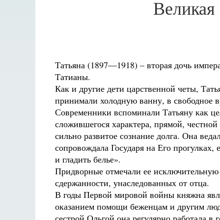
Великая
Татьяна (1897—1918) – вторая дочь импер
Татианы.
Как и другие дети царственной четы, Тать
принимали холодную ванну, в свободное в
Современники вспоминали Татьяну как це
сложившегося характера, прямой, честной
сильно развитое сознание долга. Она веда
сопровождала Государя на Его прогулках, 
и гладить белье».
Придворные отмечали ее исключительную д
сдержанности, унаследованных от отца.
В годы Первой мировой войны княжна явл
оказанием помощи беженцам и другим люд
сестрой Ольгой она регулярно работала в 