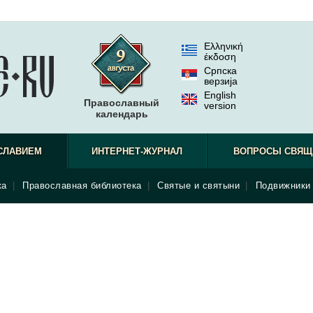
Ελληνική
έκδοση
Српска
верзиjа
English
Православный
version
календарь
СЛАВИЕМ
ИНТЕРНЕТ-ЖУРНАЛ
ВОПРОСЫ СВЯЩ
ка
|
Православная библиотека
|
Святые и святыни
|
Подвижники 