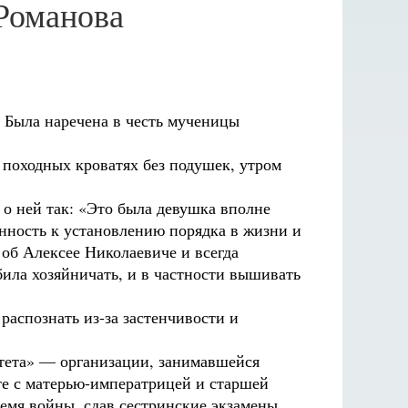
Романова
 Была наречена в честь мученицы
а походных кроватях без подушек, утром
о ней так: «Это была девушка вполне
онность к установлению порядка в жизни и
 об Алексее Николаевиче и всегда
била хозяйничать, и в частности вышивать
распознать из-за застенчивости и
тета» — организации, занимавшейся
те с матерью-императрицей и старшей
ремя войны, сдав сестринские экзамены,