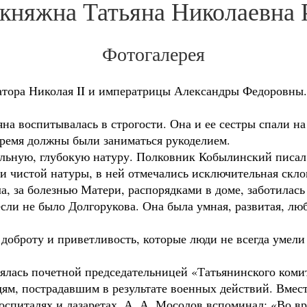
 княжна Татьяна Николаевна 
Фотогалерея
атора Николая II и императрицы Александры Федоровны.
яна воспитывалась в строгости. Она и ее сестры спали н
ремя должны были заниматься рукоделием.
льную, глубокую натуру. Полковник Кобылинский писал 
 и чистой натуры, в ней отмечались исключительная скл
ла, за болезнью Матери, распорядками в доме, заботилась
если не было Долгорукова. Она была умная, развитая, лю
оброту и приветливость, которые люди не всегда умели 
ялась почетной председательницей «Татьянинского коми
ям, пострадавшим в результате военных действий. Вмес
госпиталях и лазаретах. А. А. Мосолов вспоминал: «Во в