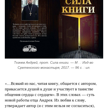
Ткачев Андрей, прот. Сила книги. — М . : Изд-во 
Сретенского монастыря, 2017. — 96 с. : ил.
«…Всякий из нас, читая книгу, общается с автором,
прикасается душой к душе и участвует в таинстве
общения сердца с сердцем». В этих словах — суть
новой работы отца Андрея. Из любви к слову,
утверждает автор (и с этим нельзя не согласиться),