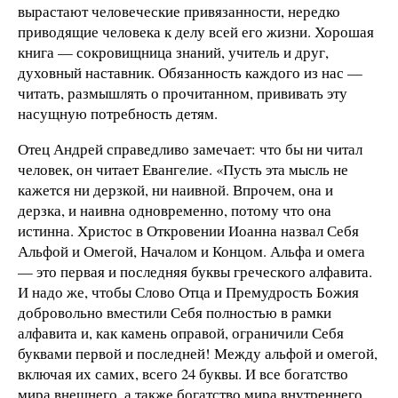
вырастают человеческие привязанности, нередко
приводящие человека к делу всей его жизни. Хорошая
книга — сокровищница знаний, учитель и друг,
духовный наставник. Обязанность каждого из нас —
читать, размышлять о прочитанном, прививать эту
насущную потребность детям.
Отец Андрей справедливо замечает: что бы ни читал
человек, он читает Евангелие. «Пусть эта мысль не
кажется ни дерзкой, ни наивной. Впрочем, она и
дерзка, и наивна одновременно, потому что она
истинна. Христос в Откровении Иоанна назвал Себя
Альфой и Омегой, Началом и Концом. Альфа и омега
— это первая и последняя буквы греческого алфавита.
И надо же, чтобы Слово Отца и Премудрость Божия
добровольно вместили Себя полностью в рамки
алфавита и, как камень оправой, ограничили Себя
буквами первой и последней! Между альфой и омегой,
включая их самих, всего 24 буквы. И все богатство
мира внешнего, а также богатство мира внутреннего,