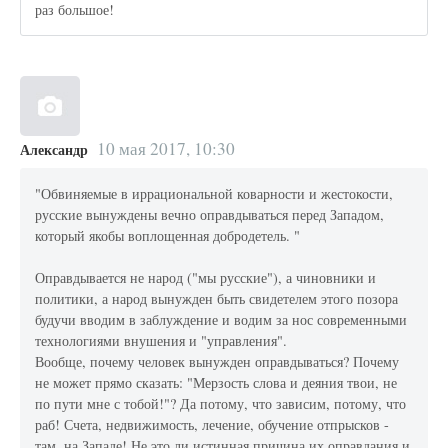
раз большое!
10 мая 2017, 10:30
Александр
"Обвиняемые в иррациональной коварности и жестокости,
русские вынуждены вечно оправдываться перед Западом,
который якобы воплощенная добродетель. "
Оправдывается не народ ("мы русские"), а чиновники и
политики, а народ вынужден быть свидетелем этого позора
будучи вводим в заблуждение и водим за нос современными
технологиями внушения и "управления".
Вообще, почему человек вынужден оправдываться? Почему
не может прямо сказать: "Мерзость слова и деяния твои, не
по пути мне с тобой!"? Да потому, что зависим, потому, что
раб! Счета, недвижимость, лечение, обучение отпрысков -
там, на Западе! Не это ли истинная причина их оправдания и