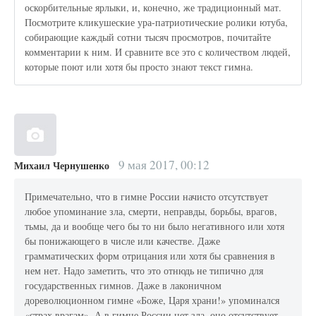
оскорбительные ярлыки, и, конечно, же традиционный мат.
Посмотрите кликушеские ура-патриотические ролики ютуба,
собирающие каждый сотни тысяч просмотров, почитайте
комментарии к ним. И сравните все это с количеством людей,
которые поют или хотя бы просто знают текст гимна.
9 мая 2017, 00:12
Михаил Чернушенко
Примечательно, что в гимне России начисто отсутствует
любое упоминание зла, смерти, неправды, борьбы, врагов,
тьмы, да и вообще чего бы то ни было негативного или хотя
бы понижающего в числе или качестве. Даже
грамматических форм отрицания или хотя бы сравнения в
нем нет. Надо заметить, что это отнюдь не типично для
государственных гимнов. Даже в лаконичном
дореволюционном гимне «Боже, Царя храни!» упоминался
«страх врагам». А в гимне России нет зла, оно отсутствует