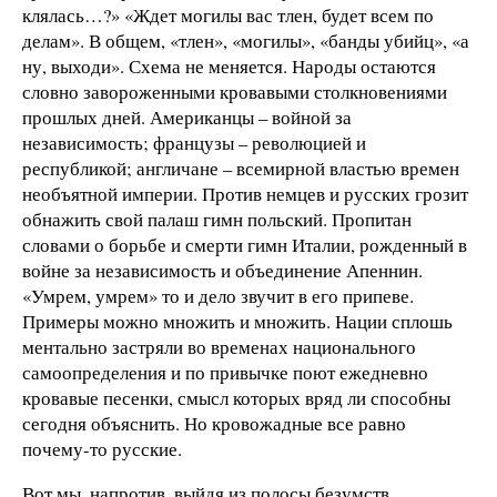
клялась…?» «Ждет могилы вас тлен, будет всем по
делам». В общем, «тлен», «могилы», «банды убийц», «а
ну, выходи». Схема не меняется. Народы остаются
словно завороженными кровавыми столкновениями
прошлых дней. Американцы – войной за
независимость; французы – революцией и
республикой; англичане – всемирной властью времен
необъятной империи. Против немцев и русских грозит
обнажить свой палаш гимн польский. Пропитан
словами о борьбе и смерти гимн Италии, рожденный в
войне за независимость и объединение Апеннин.
«Умрем, умрем» то и дело звучит в его припеве.
Примеры можно множить и множить. Нации сплошь
ментально застряли во временах национального
самоопределения и по привычке поют ежедневно
кровавые песенки, смысл которых вряд ли способны
сегодня объяснить. Но кровожадные все равно
почему-то русские.
Вот мы, напротив, выйдя из полосы безумств,