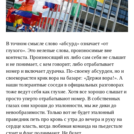
В точном смысле слово «абсурд» означает «от
глухого». Это нелепые слова, произносимые вне
контекста. Произносящий их либо сам себя не слышит
и не понимает, с кем говорит; либо отрабатывает
номер и включает дурачка. По-своему абсурден, но и
своекорыстен крик вора на базаре: «Держи вора!». А
наши толерантные соседи в официальных разговорах
тоже ведут себя как глухие. Хотя все хорошо слышат и
просто уперто отрабатывают номер. В собственных
глазах они хороши до эталонности, мы же дики до
невообразимости. Только вот не будет эталонный
праведник петь про кровь с утра до вечера и руку на
сердце класть, когда любимая команда на пьедестале
стоит и флаг поднимают. Не будет.