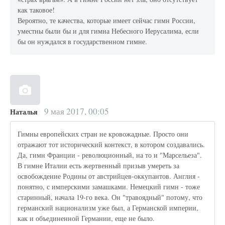
как таковое!
Вероятно, те качества, которые имеет сейчас гимн России,
уместны были бы и для гимна Небесного Иерусалима, если
бы он нуждался в государственном гимне.
9 мая 2017, 00:05
Наталья
Гимны европейских стран не кровожадные. Просто они
отражают тот исторический контекст, в котором создавались.
Да, гимн Франции - революционный, на то и "Марсельеза".
В гимне Италии есть жертвенный призыв умереть за
освобождение Родины от австрийцев-оккупантов. Англия -
понятно, с имперскими замашками. Немецкий гимн - тоже
старинный, начала 19-го века. Он "травоядный" потому, что
германский национализм уже был, а Германской империи,
как и объединенной Германии, еще не было.