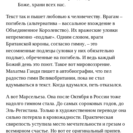
Боже, храни всех нас.
Текст так и пышет любовью к человечеству. Врагам –
погибель (альтернатива – вассальное вхождение в
Объединенное Королевство). Их вражеские уловки
непременно «подлые». Одним словом, враги
Британской короны, согласно гимну, – это
несомненные подлецы (уловки у них обязательно
подлые), обреченные на погибель. И ведь каждый
Божий день это поют. Такое вот мировоззрение.
Махатма Ганди пишет в автобиографии, что пел
радостно гимн Великобритании, пока не стал
вдумываться в текст. Когда вдумался, петь отказался.
А вот Марсельеза. Она после Октября в России тоже
надолго гимном стала. До самых сороковых годов, до
Эль-Регистана. Только в художественном переводе она
сильно потеряла в кровожадности. Практическая
свирепость уступила место мечтательности и грезам о
всемирном счастье. Но вот ее оригинальный припев.