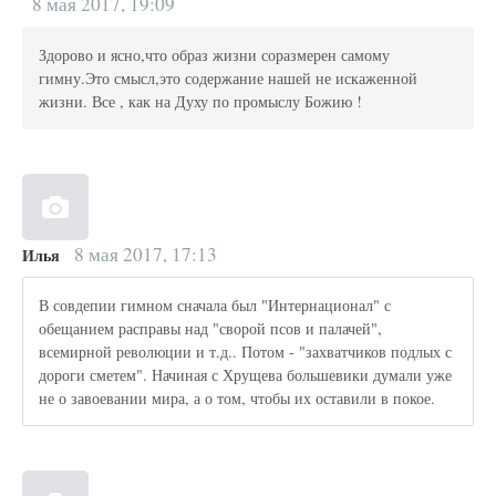
8 мая 2017, 19:09
Здорово и ясно,что образ жизни соразмерен самому
гимну.Это смысл,это содержание нашей не искаженной
жизни. Все , как на Духу по промыслу Божию !
8 мая 2017, 17:13
Илья
В совдепии гимном сначала был "Интернационал" с
обещанием расправы над "сворой псов и палачей",
всемирной революции и т.д.. Потом - "захватчиков подлых с
дороги сметем". Начиная с Хрущева большевики думали уже
не о завоевании мира, а о том, чтобы их оставили в покое.