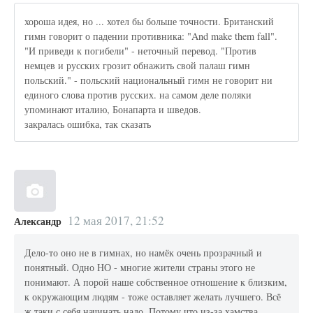
хороша идея, но ... хотел бы больше точности. Британский
гимн говорит о падении противника: "And make them fall".
"И приведи к погибели" - неточный перевод. "Против
немцев и русских грозит обнажить свой палаш гимн
польский." - польский национальный гимн не говорит ни
единого слова против русских. на самом деле поляки
упоминают италию, Бонапарта и шведов.
закралась ошибка, так сказать
12 мая 2017, 21:52
Александр
Дело-то оно не в гимнах, но намёк очень прозрачный и
понятный. Одно НО - многие жители страны этого не
понимают. А порой наше собственное отношение к близким,
к окружающим людям - тоже оставляет желать лучшего. Всё
ж таки с себя начинать надо. Потому что из-за хамства