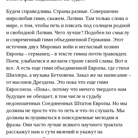
Будем справедливы. Страны разные. Совершенно
миролюбив гимн, скажем, Латвии. Там только слова о
мире, о том, чтобы петь и плясать под солнцем родной
и свободной Латвии. Чего лучше? Подобен по смыслу
и современный гимн объединенной Германии. Этот
источник двух Мировых войн и негласный хозяин
Европы – германец – в тексте гимна почти травояден.
Поем, улыбаемся и желаем стране своей славы. Вот и
все. А есть еще гимн объединенной Европы, где стихи
Шиллера, а музыка Бетховена. Заказ же на написание –
от масонов Дрездена. Это пока что еще гимн
Евросоюза. «Пока», потому что ничего твердого нам
будущее не обещает, в том числе и судьбу
недоношенных Соединенных Штатов Европы. Но мы
должны не просто что-то петь и что-то слушать. Мы
должны вслушиваться в повседневные мелодии и
фразы. Они часто лучше всякого научного трактата
расскажут нам о сути явлений и укажут на