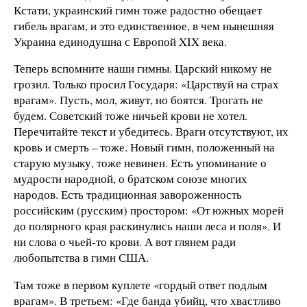
Кстати, украинский гимн тоже радостно обещает
гибель врагам, и это единственное, в чем нынешняя
Украина единодушна с Европой XIX века.
Теперь вспомните наши гимны. Царский никому не
грозил. Только просил Государя: «Царствуй на страх
врагам». Пусть, мол, живут, но боятся. Трогать не
будем. Советский тоже ничьей крови не хотел.
Перечитайте текст и убедитесь. Враги отсутствуют, их
кровь и смерть – тоже. Новый гимн, положенный на
старую музыку, тоже невинен. Есть упоминание о
мудрости народной, о братском союзе многих
народов. Есть традиционная завороженность
российским (русским) простором: «От южных морей
до полярного края раскинулись наши леса и поля». И
ни слова о чьей-то крови. А вот глянем ради
любопытства в гимн США.
Там тоже в первом куплете «гордый ответ подлым
врагам». В третьем: «Где банда убийц, что хвастливо