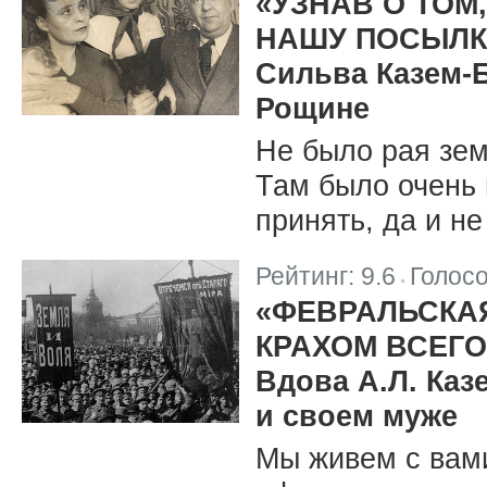
«УЗНАВ О ТОМ
НАШУ ПОСЫЛКУ
Сильва Казем-Б
Рощине
Не было рая зем
Там было очень 
принять, да и н
Рейтинг:
9.6
Голос
|
«ФЕВРАЛЬСКА
КРАХОМ ВСЕГО
Вдова А.Л. Каз
и своем муже
Мы живем с вами