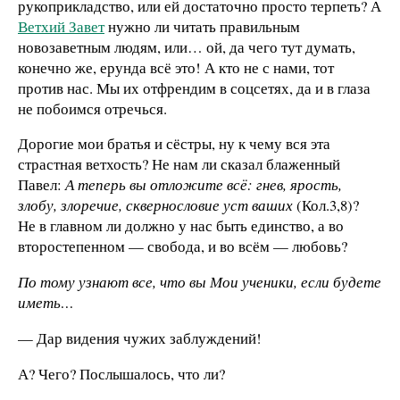
рукоприкладство, или ей достаточно просто терпеть? А
Ветхий Завет
нужно ли читать правильным
новозаветным людям, или… ой, да чего тут думать,
конечно же, ерунда всё это! А кто не с нами, тот
против нас. Мы их отфрендим в соцсетях, да и в глаза
не побоимся отречься.
Дорогие мои братья и сёстры, ну к чему вся эта
страстная ветхость? Не нам ли сказал блаженный
Павел:
А теперь вы отложите всё: гнев, ярость,
злобу, злоречие, сквернословие уст ваших
(Кол.3,8)?
Не в главном ли должно у нас быть единство, а во
второстепенном — свобода, и во всём — любовь?
По тому узнают все, что вы Мои ученики, если будете
иметь…
— Дар видения чужих заблуждений!
А? Чего? Послышалось, что ли?