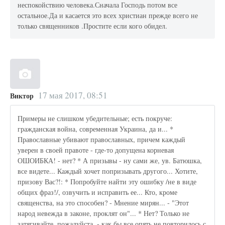
неспокойствию человека.Сначала Господь потом все
остальное.Да и касается это всех христиан прежде всего не
только священников .Простите если кого обидел.
17 мая 2017, 08:51
Виктор
Примеры не слишком убедительные; есть покруче:
гражданская война, современная Украина, да и... *
Православные убивают православных, причем каждый
уверен в своей правоте - где-то допущена корневая
ОШОИБКА! - нет? * А призывы - ну сами же, ув. Батюшка,
все видете... Каждый хочет попризывать другого... Хотите,
призову Вас?!: * Попробуйте найти эту ошибку /не в виде
общих фраз!/, озвучить и исправить ее... Кто, кроме
священства, на это способен? - Мнение мирян... - "Этот
народ невежда в законе, проклят он"... * Нет? Только не
затягивайте, пожалуйста, - как бы все опять не повторилось с