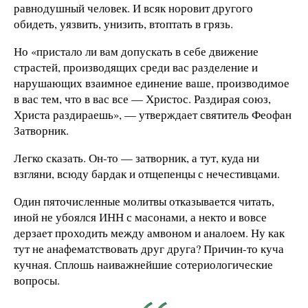
равнодушный человек. И всяк норовит другого
обидеть, уязвить, унизить, втоптать в грязь.
Но «пристало ли вам допускать в себе движение
страстей, производящих среди вас разделение и
нарушающих взаимное единение ваше, производимое
в вас тем, что в вас все — Христос. Раздирая союз,
Христа раздираешь», — утверждает святитель Феофан
Затворник.
Легко сказать. Он-то — затворник, а тут, куда ни
взгляни, всюду бардак и отщепенцы с нечестивцами.
Один пяточисленные молитвы отказывается читать,
иной не убоялся ИНН с масонами, а некто и вовсе
дерзает проходить между амвоном и аналоем. Ну как
тут не анафематствовать друг друга? Причин-то куча
кучная. Сплошь наиважнейшие сотериологические
вопросы.