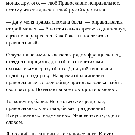
монах другого, — твоё Православие неправильное,
потому что ты давеча левой рукой крестился.
— Да у меня правая сломана была! — оправдывался
второй монах. — А вот ты сам-то третьего дня зевнул,
а рта не перекрестил. Какой же ты после этого
православный?
Откуда ни возьмись, оказался рядом францисканец,
оглядел спорщиков, да и обозвал еретиками-
схизматиками сразу обоих. Да и ушёл восвояси
подобру-поздорову. На время объединились
православные в своей обиде против католика, забыв
свои распри. Но назавтра всё повторилось вновь…
То, конечно, байка. Но сколько же среди нас,
православных христиан, бывает разделений!
Искусственных, надуманных. Человеческих, одним
словом.
Я русский, ты татарин, а тот и вовсе негр. Кто-то