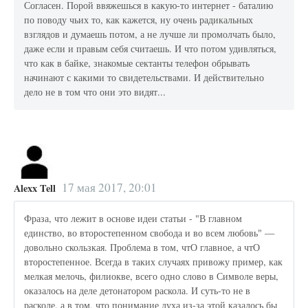
Согласен. Порой ввяжешься в какую-то интернет​ - баталию
по поводу чьих то, как кажется, ну очень радикальных
взглядов и думаешь потом, а не лучше ли промолчать было,
даже если и правым себя считаешь. И что потом удивляться,
что как в байке, знакомые сектанты телефон обрывать
начинают с какими то свидетельствами. И действительно
дело не в том что они это видят...
17 мая 2017, 20:01
Alexx Tell
Фраза, что лежит в основе идеи статьи - "В главном
единство, во второстепенном свобода и во всем любовь" —
довольно скользкая. Проблема в том, чтО главное, а чтО
второстепенное. Всегда в таких случаях привожу пример, как
мелкая мелочь, филиокве, всего одно слово в Символе веры,
оказалось на деле детонатором раскола. И суть-то не в
расколе, а в том, что понимание духа из-за этой казалось бы