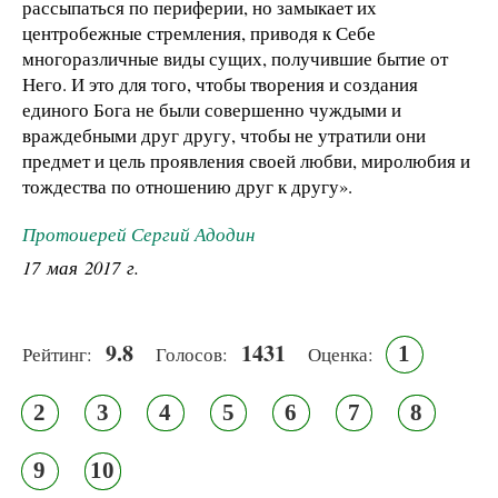
рассыпаться по периферии, но замыкает их
центробежные стремления, приводя к Себе
многоразличные виды сущих, получившие бытие от
Него. И это для того, чтобы творения и создания
единого Бога не были совершенно чуждыми и
враждебными друг другу, чтобы не утратили они
предмет и цель проявления своей любви, миролюбия и
тождества по отношению друг к другу».
Протоиерей Сергий Адодин
17 мая 2017 г.
9.8
1431
1
Рейтинг:
Голосов:
Оценка:
2
3
4
5
6
7
8
9
10