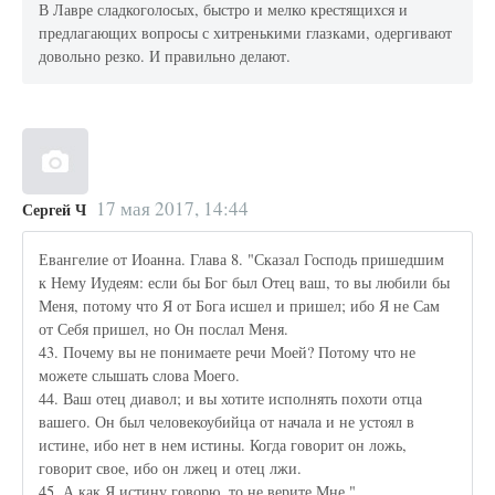
В Лавре сладкоголосых, быстро и мелко крестящихся и
предлагающих вопросы с хитренькими глазками, одергивают
довольно резко. И правильно делают.
17 мая 2017, 14:44
Сергей Ч
Евангелие от Иоанна. Глава 8. "Сказал Господь пришедшим
к Нему Иудеям: если бы Бог был Отец ваш, то вы любили бы
Меня, потому что Я от Бога исшел и пришел; ибо Я не Сам
от Себя пришел, но Он послал Меня.
43. Почему вы не понимаете речи Моей? Потому что не
можете слышать слова Моего.
44. Ваш отец диавол; и вы хотите исполнять похоти отца
вашего. Он был человекоубийца от начала и не устоял в
истине, ибо нет в нем истины. Когда говорит он ложь,
говорит свое, ибо он лжец и отец лжи.
45. А как Я истину говорю, то не верите Мне.".