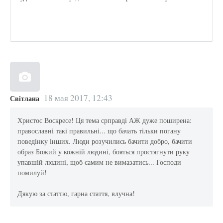
18 мая 2017, 12:43
Світлана
Христос Воскресе! Ця тема срправді АЖ дуже поширена:
православні такі правильні... що бачать тільки погану
поведінку інших. Люди розучились бачити добро, бачити
образ Божий у кожній людині, бояться простягнути руку
упавшій людині, щоб самим не вимазатись... Господи
помилуй!
Дякую за статтю, гарна стаття, влучна!