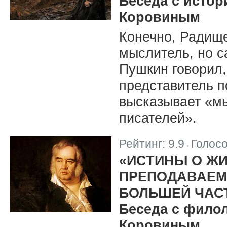
Беседа с исто
Коровиным
Конечно, Радищ
мыслитель, но с
Пушкин говорил,
представитель п
высказывает «мы
писателей».
Рейтинг:
9.9
Голос
|
«ИСТИНЫ О Ж
ПРЕПОДАВАЕМ
БОЛЬШЕЙ ЧАС
Беседа с фило
Коровиным