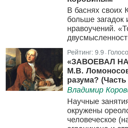
В баснях своих 
больше загадок 
нравоучений. «Т
двусмысленность
Рейтинг:
9.9
Голос
|
«ЗАВОЕВАЛ Н
М.В. Ломоносов
разума? (Часть
Владимир Коров
Научные заняти
окружены ореоло
человеческое (н