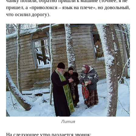
чайку попили, обратно пришли к машине (точнее, я не
пришел, а «приволокся – язык на плече», но довольный,
что осилил дорогу).
Лития
На следующее утро раздается звонок: