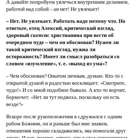
А давайте попробуем увлечься внутренним деланием,
работой над собой – ан нет! Не увлекает!
– Нет. Не увлекает. Работать надо потому что. Но
ответьте, отец Алексий, критический взгляд,
здоровый скепсис христианина при вести об
очередном чуде – чем он обоснован? Нужен ли
такой критический взгляд, нужна ли
осторожность? Имеет ли смысл разобраться со
словом «изумление», т. е. «выход из ума»?
– Чем обоснован? Опытом личным, думаю. Кто-то с
открытой душой и радостью восклицает: «Смотрите,
чудо!» И со мной подобное бывало. А кто-то ворчит,
бормочет: «Нет ли тут подвоха, поскольку он есть
везде?»
Вскоре после рукоположения я сдружился с одним
рабом Божиим, он и раньше был мне знаком,
отношения хорошо складывались, мы помогали друг
другу. И вот, видимо, оттого, что я стал священником,