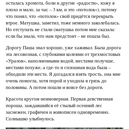
осталась хромота, боли и другие «радости», хожу я
плохо и мало, за час – 3 км, и это «потолок»), потому
что понял, что «потолок» свой придётся перекрыть
втрое. Матушка, заметил, тоже немного заколебалась.
Но отступать не стали (матушка потом мне сказала:
если бы знала, что нам предстоит – не пошла бы).
Дорогу Паша знал хорошо, уже хаживал. Была дорога
эта лесовозная, с глубокими колеями от трехмостовых
«Уралов», наполненными водой, местами получше,
местами похуже, а где-то и сплошная вода была –
обходили эти места. Я догадался взять трость, она мне
очень помогла, хотя порой и уходила в грязь до
половины. А потом пошли и вовсе без дороги.
Красота кругом неимоверная. Первая девственная
пороша, заждавшийся её стылый осенний лес
заснежен, графичен и живописен одновременно.
Солнышко улыбнулось.