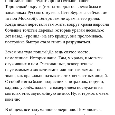
прославленной, чудотворной святыни нашей
Торопецкой округи (икона эта долгое время была в
запасниках Русского музея в Петербурге, а сейчас где-
то под Москвой). Теперь там не храм, а его руина.
Когда люди перестали там жить, вокруг храма выросли
большие толстые деревья, которые ураган несколько
лет назад «уронил» на его крышу, она проломилась,
постройка быстро стала гнить и разрушаться.
Зачем мы туда пошли? Да ведь святое место,
намоленное. История наша. Там, у храма, и могилы
служивших в нем. Раскопанные, оскверненные
неутомимыми «искателями» или «копателями» – не
знаю, как правильно называть этих несчастных людей.
С собой взяты были подрясник, епитрахиль, поручи,
кадило, уголёк, ладан – с намерением послужить на
могилах этих заупокойную литию. Ну, и термос с чаем,
конечно.
В общем, все задуманное совершили. Помолились,