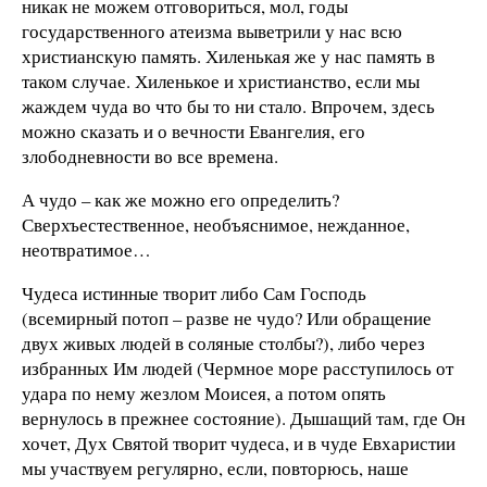
никак не можем отговориться, мол, годы
государственного атеизма выветрили у нас всю
христианскую память. Хиленькая же у нас память в
таком случае. Хиленькое и христианство, если мы
жаждем чуда во что бы то ни стало. Впрочем, здесь
можно сказать и о вечности Евангелия, его
злободневности во все времена.
А чудо – как же можно его определить?
Сверхъестественное, необъяснимое, нежданное,
неотвратимое…
Чудеса истинные творит либо Сам Господь
(всемирный потоп – разве не чудо? Или обращение
двух живых людей в соляные столбы?), либо через
избранных Им людей (Чермное море расступилось от
удара по нему жезлом Моисея, а потом опять
вернулось в прежнее состояние). Дышащий там, где Он
хочет, Дух Святой творит чудеса, и в чуде Евхаристии
мы участвуем регулярно, если, повторюсь, наше