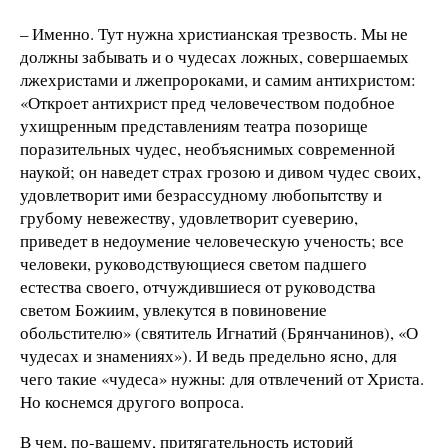
– Именно. Тут нужна христианская трезвость. Мы не
должны забывать и о чудесах ложных, совершаемых
лжехристами и лжепророками, и самим антихристом:
«Откроет антихрист пред человечеством подобное
ухищренным представлениям театра позорище
поразительных чудес, необъяснимых современной
наукой; он наведет страх грозою и дивом чудес своих,
удовлетворит ими безрассудному любопытству и
грубому невежеству, удовлетворит суеверию,
приведет в недоумение человеческую ученость; все
человеки, руководствующиеся светом падшего
естества своего, отчуждившиеся от руководства
светом Божиим, увлекутся в повиновение
обольстителю» (святитель Игнатий (Брянчанинов), «О
чудесах и знамениях»). И ведь предельно ясно, для
чего такие «чудеса» нужны: для отвлечений от Христа.
Но коснемся другого вопроса.
В чем, по-вашему, притягательность историй