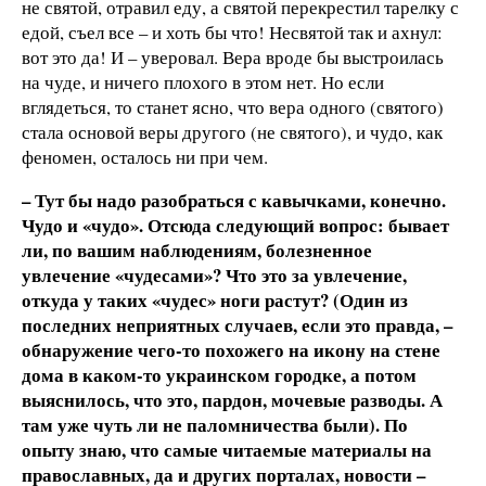
не святой, отравил еду, а святой перекрестил тарелку с
едой, съел все – и хоть бы что! Несвятой так и ахнул:
вот это да! И – уверовал. Вера вроде бы выстроилась
на чуде, и ничего плохого в этом нет. Но если
вглядеться, то станет ясно, что вера одного (святого)
стала основой веры другого (не святого), и чудо, как
феномен, осталось ни при чем.
– Тут бы надо разобраться с кавычками, конечно.
Чудо и «чудо». Отсюда следующий вопрос: бывает
ли, по вашим наблюдениям, болезненное
увлечение «чудесами»? Что это за увлечение,
откуда у таких «чудес» ноги растут? (Один из
последних неприятных случаев, если это правда, –
обнаружение чего-то похожего на икону на стене
дома в каком-то украинском городке, а потом
выяснилось, что это, пардон, мочевые разводы. А
там уже чуть ли не паломничества были). По
опыту знаю, что самые читаемые материалы на
православных, да и других порталах, новости –