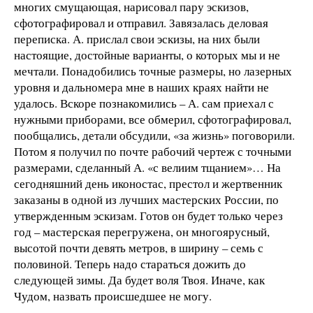
многих смущающая, нарисовал пару эскизов,
сфотографировал и отправил. Завязалась деловая
переписка. А. прислал свои эскизы, на них были
настоящие, достойные варианты, о которых мы и не
мечтали. Понадобились точные размеры, но лазерных
уровня и дальномера мне в наших краях найти не
удалось. Вскоре познакомились – А. сам приехал с
нужными приборами, все обмерил, сфотографировал,
пообщались, детали обсудили, «за жизнь» поговорили.
Потом я получил по почте рабочий чертеж с точными
размерами, сделанный А. «с велиим тщанием»… На
сегодняшний день иконостас, престол и жертвенник
заказаны в одной из лучших мастерских России, по
утвержденным эскизам. Готов он будет только через
год – мастерская перегружена, он многоярусный,
высотой почти девять метров, в ширину – семь с
половиной. Теперь надо стараться дожить до
следующей зимы. Да будет воля Твоя. Иначе, как
Чудом, назвать происшедшее не могу.