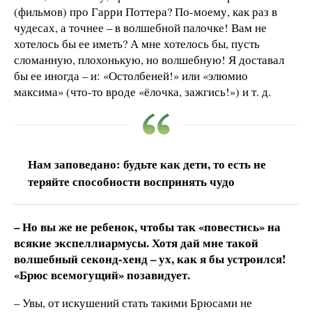
(фильмов) про Гарри Поттера? По-моему, как раз в
чудесах, а точнее – в волшебной палочке! Вам не
хотелось бы ее иметь? А мне хотелось бы, пусть
сломанную, плохонькую, но волшебную! Я доставал
бы ее иногда – и: «Остолбеней!» или «элюмио
максима» (что-то вроде «ёлочка, зажгись!») и т. д.
Нам заповедано: будьте как дети, то есть не
теряйте способности воспринять чудо
–​ Но вы же не ребенок, чтобы так «повестись» на
всякие экспеллиармусы. Хотя дай мне такой
волшебный секонд-хенд – ух, как я бы устроился!
«Брюс всемогущий» позавидует.
– Увы, от искушений стать такими Брюсами не