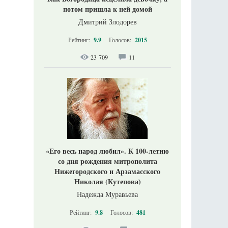
потом пришла к ней домой
Дмитрий Злодорев
Рейтинг:
9.9
Голосов:
2015
23 709
11
«Его весь народ любил». К 100-летию
со дня рождения митрополита
Нижегородского и Арзамасского
Николая (Кутепова)
Надежда Муравьева
Рейтинг:
9.8
Голосов:
481