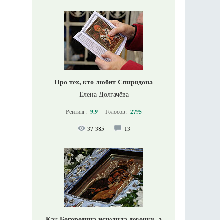
Про тех, кто любит Спиридона
Елена Долгачёва
Рейтинг:
9.9
Голосов:
2795
37 385
13
Как Богородица исцелила девочку, а