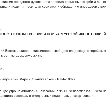
. миссия походного духовенства терпела серьезные скорби и лише
ершали подвиги, посвящая свои жизни обращению инородцев в вер
21
ИВОСТОКСКОМ ЕВСЕВИИ И ПОРТ-АРТУРСКОЙ ИКОНЕ БОЖИЕЙ
ний Восток архиерея-миссионера, свободно владеющего корейским
 местную церковную жизнь.
945
й акушерки Марии Кржижевской (1854–1892)
 где утро начиналось с наказаний, а жизнь человеческая ничего н
 женщина совершала ежедневный подвиг самопожертвования.