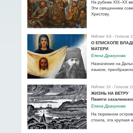
На рубеже XIX–XX вв
Эти священники сов
Христову.
Рейтинг:
9.9
Голосов:
2
|
О ЕПИСКОПЕ ВЛАД
МАТЕРИ
Елена Драгунова
Назначение на Даль
языком, преобразило
Рейтинг:
10
Голосов:
1
|
ЖИЗНЬ НА ВЕТРУ
Памяти сахалинско
Елена Драгунова
На тюремном острове,
стоила, эта хрупкая