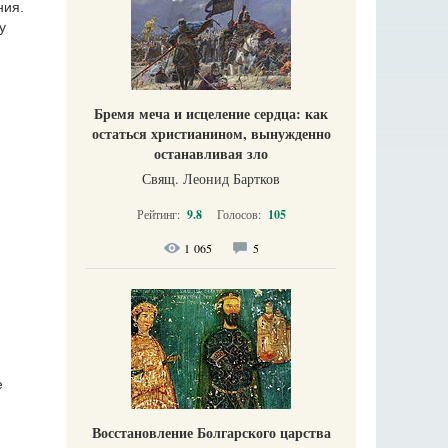
ния.
у
Бремя меча и исцеление сердца: как
остаться христианином, вынужденно
останавливая зло
Свящ. Леонид Бартков
Рейтинг:
9.8
Голосов:
105
1 065
5
е
Восстановление Болгарского царства