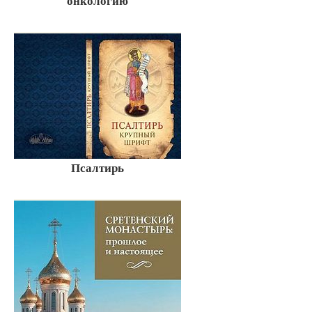
онкологию
Псалтирь