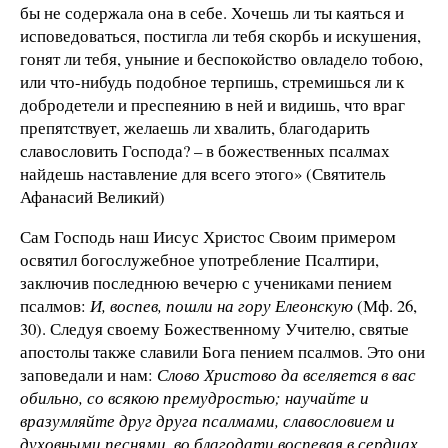
бы не содержала она в себе. Хочешь ли ты каяться и
исповедоваться, постигла ли тебя скорбь и искушения,
гонят ли тебя, уныние и беспокойство овладело тобою,
или что-нибудь подобное терпишь, стремишься ли к
добродетели и преспеянию в ней и видишь, что враг
препятствует, желаешь ли хвалить, благодарить
славословить Господа? – в божественных псалмах
найдешь наставление для всего этого» (Святитель
Афанасий Великий)
Сам Господь наш Иисус Христос Своим примером
освятил богослужебное употребление Псалтири,
заключив последнюю вечерю с учениками пением
псалмов:
И, воспев, пошли на гору Елеонскую
(Мф. 26,
30). Следуя своему Божественному Учителю, святые
апостолы также славили Бога пением псалмов. Это они
заповедали и нам:
Слово Христово да вселяется в вас
обильно, со всякою премудростью; научайте и
вразумляйте друг друга псалмами, славословием и
духовными песнями, во благодати воспевая в сердцах