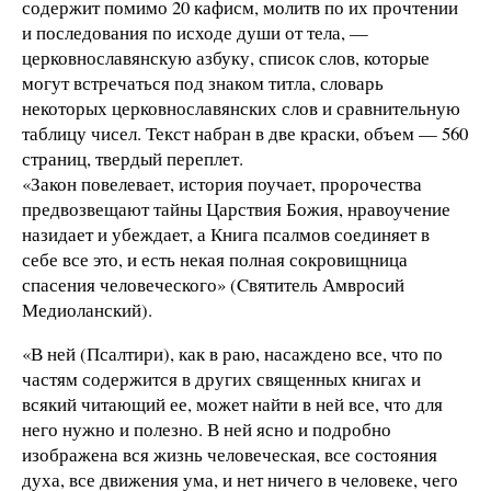
содержит помимо 20 кафисм, молитв по их прочтении
и последования по исходе души от тела, —
церковнославянскую азбуку, список слов, которые
могут встречаться под знаком титла, словарь
некоторых церковнославянских слов и сравнительную
таблицу чисел. Текст набран в две краски, объем — 560
страниц, твердый переплет.
«Закон повелевает, история поучает, пророчества
предвозвещают тайны Царствия Божия, нравоучение
назидает и убеждает, а Книга псалмов соединяет в
себе все это, и есть некая полная сокровищница
спасения человеческого» (Cвятитель Амвросий
Медиоланский).
«В ней (Псалтири), как в раю, насаждено все, что по
частям содержится в других священных книгах и
всякий читающий ее, может найти в ней все, что для
него нужно и полезно. В ней ясно и подробно
изображена вся жизнь человеческая, все состояния
духа, все движения ума, и нет ничего в человеке, чего