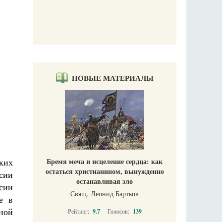
НОВЫЕ МАТЕРИАЛЫ
ких
Бремя меча и исцеление сердца: как
остаться христианином, вынужденно
сии
останавливая зло
сии
Свящ. Леонид Бартков
е в
ной
Рейтинг:
9.7
Голосов:
139