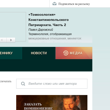
Подписаться на рассылку
«Томосология»
Константинопольского
Патриархата. Часть 2
Павел Даровский
Терминология, отображающая
межцерковные отношения, меняется:
сначала КПЦ – и Сестра всем вообще
Церквям, и Мать для новых автокефальных,
 только Мать им. А в итоге – уже Мать всем Церквям без
ЕННИКУ
НОВОСТИ
МЕДИА
ия.
спечатать