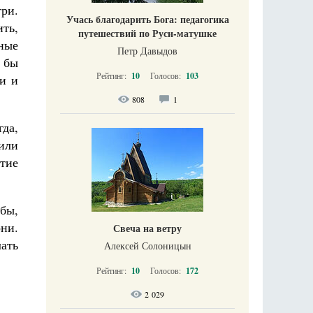
ри.
Учась благодарить Бога: педагогика
ть,
путешествий по Руси-матушке
ные
Петр Давыдов
 бы
Рейтинг:
10
Голосов:
103
и и
808
1
да,
дили
итие
обы,
ни.
Свеча на ветру
ать
Алексей Солоницын
Рейтинг:
10
Голосов:
172
2 029