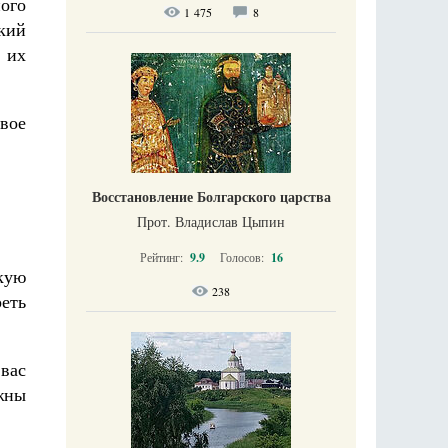
ого
1 475
8
ский
 их
вое
Восстановление Болгарского царства
Прот. Владислав Цыпин
Рейтинг:
9.9
Голосов:
16
кую
238
реть
вас
жны