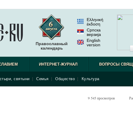
Ελληνική
έκδοση
Српска
верзиjа
English
Православный
version
календарь
потом она
СЛАВИЕМ
ИНТЕРНЕТ-ЖУРНАЛ
ВОПРОСЫ СВЯЩ
исключен
стыри, святыни
|
Семья
|
Общество
|
Культура
9 545 просмотров
Ра