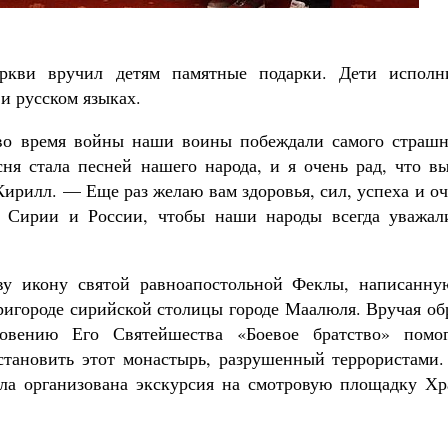
еркви вручил детям памятные подарки. Дети исполн
и русском языках.
 во время войны наши воины побеждали самого страшн
сня стала песней нашего народа, и я очень рад, что в
ирилл. — Еще раз желаю вам здоровья, сил, успеха и о
 Сирии и России, чтобы наши народы всегда уважал
ву икону святой равноапостольной Феклы, написанну
ригороде сирийской столицы городе Маалюля. Вручая об
овению Его Святейшества «Боевое братство» помог
тановить этот монастырь, разрушенный террористами.
ла организована экскурсия на смотровую площадку Хр