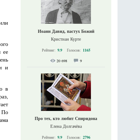
или
Иоанн Давид, пастух Божий
Кристиан Курте
ого
Рейтинг:
9.9
Голосов:
1165
ы ее
чень
20 698
9
и и
ю в
раз,
ает
 По
Про тех, кто любит Спиридона
ама
Елена Долгачёва
Рейтинг:
9.9
Голосов:
2796