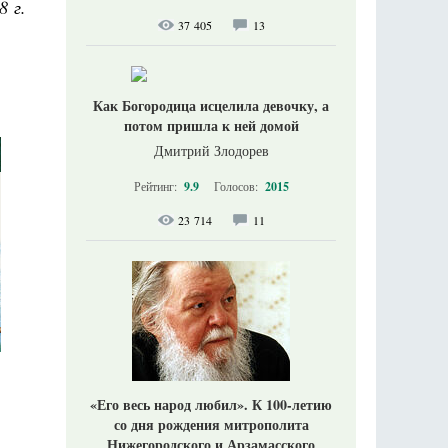
8 г.
37 405
13
Как Богородица исцелила девочку, а
потом пришла к ней домой
Дмитрий Злодорев
Рейтинг:
9.9
Голосов:
2015
23 714
11
«Его весь народ любил». К 100-летию
со дня рождения митрополита
Нижегородского и Арзамасского