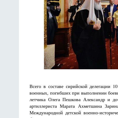
Разлуки не будет
Фредерика де Грааф
Всего в составе сирийской делегации 10
военных, погибших при выполнении боевы
летчика Олега Пешкова Александр и до
артиллериста Марата Ахметшина Зарина
Международной детской военно-историч