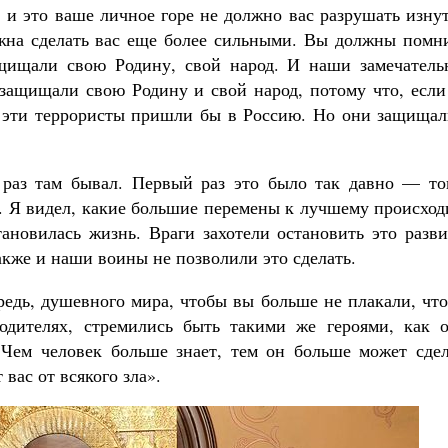
и это ваше личное горе не должно вас разрушать изнут
лжна сделать вас еще более сильными. Вы должны помни
щищали свою Родину, свой народ. И наши замечатель
защищали свою Родину и свой народ, потому что, если
, эти террористы пришли бы в Россию. Но они защищал
 раз там бывал. Первый раз это было так давно — тог
и. Я видел, какие большие перемены к лучшему происхо
тановилась жизнь. Враги захотели остановить это разв
акже и наши воины не позволили это сделать.
редь, душевного мира, чтобы вы больше не плакали, чт
одителях, стремились быть такими же героями, как о
 Чем человек больше знает, тем он больше может сдел
 вас от всякого зла».