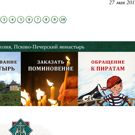
27 мая 201
3
4
5
6
7
8
9
10
олия,
Псково-Печерский монастырь