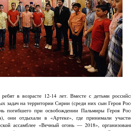
Роман Котов
Как найти своё место в жизни
Кирилл Мурышев
 ребят в возрасте 12-14 лет. Вместе с детьми российс
х задач на территории Сирии (среди них сын Героя Рос
чь погибшего при освобождении Пальмиры Героя Рос
), они отдыхали в «Артеке», где принимали участи
еской ассамблее «Вечный огонь — 2018», организован