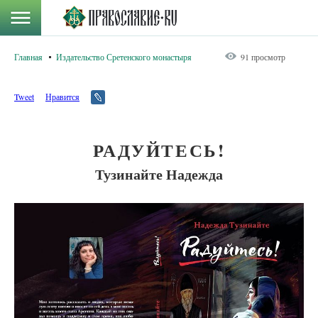
Главная
Издательство Сретенского монастыря
91 просмотр
Tweet
Нравится
РАДУЙТЕСЬ!
Тузинайте Надежда