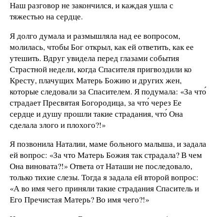
Наш разговор не закончился, и каждая ушла с
тяжестью на сердце.
Я долго думала и размышляла над ее вопросом,
молилась, чтобы Бог открыл, как ей ответить, как ее
утешить. Вдруг увидела перед глазами события
Страстной недели, когда Спасителя пригвоздили ко
Кресту, плачущих Матерь Божию и других жен,
которые следовали за Спасителем. Я подумала: «За что́
страдает Пресвятая Богородица, за что́ через Ее
сердце и душу прошли такие страдания, что́ Она
сделала злого и плохого?!»
Я позвонила Наталии, маме больного малыша, и задала
ей вопрос: «За что Матерь Божия так страдала? В чем
Она виновата?!» Ответа от Наташи не последовало,
только тихие слезы. Тогда я задала ей второй вопрос:
«А во имя чего приняли такие страдания Спаситель и
Его Пречистая Матерь? Во имя чего?!»